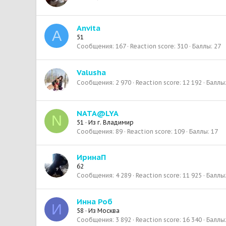
Anvita
A
51
Сообщения
167
Reaction score
310
Баллы
27
Valusha
Сообщения
2 970
Reaction score
12 192
Баллы
NATA@LYA
N
51
·
Из
г. Владимир
Сообщения
89
Reaction score
109
Баллы
17
ИринаП
62
Сообщения
4 289
Reaction score
11 925
Баллы
Инна Роб
И
58
·
Из
Москва
Сообщения
3 892
Reaction score
16 340
Баллы