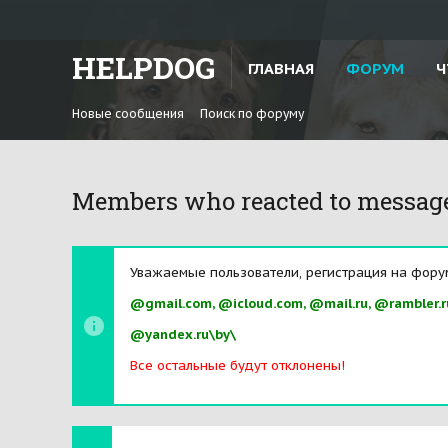
HELPDOG
ГЛАВНАЯ
ФОРУМ
Ч
Новые сообщения
Поиск по форуму
Members who reacted to messag
Уважаемые пользователи, регистрация на фору
@gmail.com, @icloud.com, @mail.ru, @rambler.r
@yandex.ru\by\
Все остальные будут отклонены!