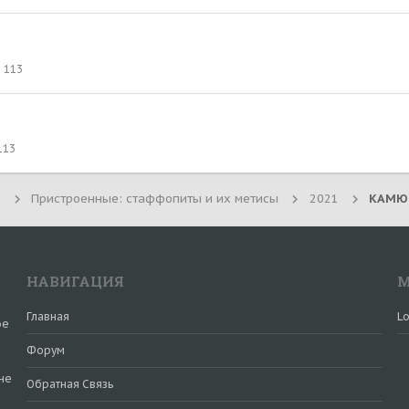
113
113
Пристроенные: стаффопиты и их метисы
2021
НАВИГАЦИЯ
М
Главная
Lo
ое
Форум
не
Обратная Связь