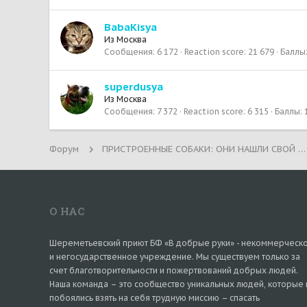
BabaKisya
Из
Москва
Сообщения
6 172
Reaction score
21 679
Баллы
superdusya
Из
Москва
Сообщения
7 372
Reaction score
6 315
Баллы
Форум
ПРИСТРОЕННЫЕ СОБАКИ: ОНИ НАШЛИ СВОЙ ДОМ!
О НАС
Шереметьевский приют БФ «В добрые руки» - некоммерческ
и негосударственное учреждение. Мы существуем только за
счет благотворительности и пожертвований добрых людей.
Наша команда – это сообщество уникальных людей, которые 
побоялись взять на себя трудную миссию – спасать