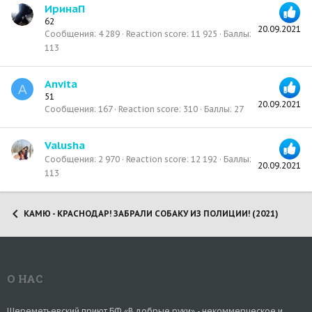
ИринаП
62
20.09.2021
Сообщения
4 289
Reaction score
11 925
Баллы
113
Anvita
A
51
20.09.2021
Сообщения
167
Reaction score
310
Баллы
27
Valusha
Сообщения
2 970
Reaction score
12 192
Баллы
20.09.2021
113
КАМЮ - КРАСНОДАР! ЗАБРАЛИ СОБАКУ ИЗ ПОЛИЦИИ! (2021)
О НАС
Шереметьевский приют БФ «В добрые руки» - некоммерческое и