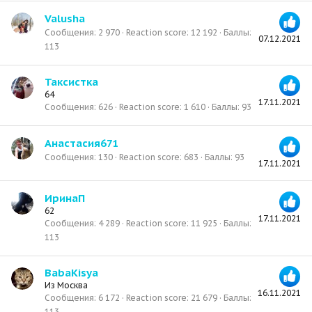
Valusha
Сообщения
2 970
Reaction score
12 192
Баллы
07.12.2021
113
Таксистка
64
17.11.2021
Сообщения
626
Reaction score
1 610
Баллы
93
Анастасия671
Сообщения
130
Reaction score
683
Баллы
93
17.11.2021
ИринаП
62
17.11.2021
Сообщения
4 289
Reaction score
11 925
Баллы
113
BabaKisya
Из
Москва
16.11.2021
Сообщения
6 172
Reaction score
21 679
Баллы
113