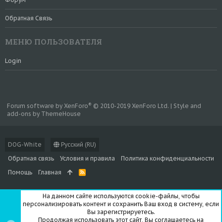
Обратная Связь
МЕНЮ ПОЛЬЗОВАТЕЛЯ
Login
®
Forum software by XenForo
© 2010-2019 XenForo Ltd.
|
Style and
add-ons by ThemeHouse
DOG-White
Русский (RU)
Обратная связь
Условия и правила
Политика конфиденциальности
Помощь
Главная
R
S
S
На данном сайте используются cookie-файлы, чтобы
персонализировать контент и сохранить Ваш вход в систему, если
Вы зарегистрируетесь.
Продолжая использовать этот сайт, Вы соглашаетесь на