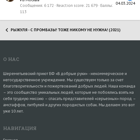
04.03.2024
Сообщения
6 172
Reaction score
21 679
Баллы
113
РЫЖУЛЯ - С ПРОМБАЗЫ! ТОЖЕ НИКОМУ НЕ НУЖНА! (2021)
О НАС
Шереметьевский приют БФ «В добрые руки» - некоммерческое и
негосударственное учреждение. Мы существуем только за счет
благотворительности и пожертвований добрых людей. Наша команда
– это сообщество уникальных людей, которые не побоялись взять на
себя трудную миссию – спасать представителей «серьезных» пород –
амстаффов, питбулей и других породистых собак. Мы делаем это вот
уже 10 лет.
НАВИГАЦИЯ