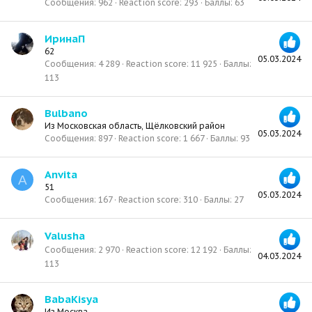
Сообщения
962
Reaction score
293
Баллы
63
ИринаП
62
05.03.2024
Сообщения
4 289
Reaction score
11 925
Баллы
113
Bulbano
Из
Московская область, Щёлковский район
05.03.2024
Сообщения
897
Reaction score
1 667
Баллы
93
Anvita
A
51
05.03.2024
Сообщения
167
Reaction score
310
Баллы
27
Valusha
Сообщения
2 970
Reaction score
12 192
Баллы
04.03.2024
113
BabaKisya
Из
Москва