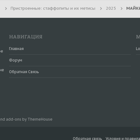
Пристроенные: стаффопиты и их метисы
2025
МАЙКИ
НАВИГАЦИЯ
М
Главная
Lo
ое
Форум
не
Обратная Связь
и
 and add-ons by ThemeHouse
Обратная связь
Условия и правил