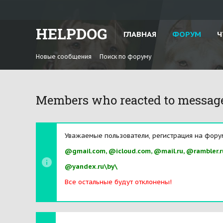
HELPDOG
ГЛАВНАЯ
ФОРУМ
Ч
Новые сообщения
Поиск по форуму
Members who reacted to messag
Уважаемые пользователи, регистрация на фору
@gmail.com, @icloud.com, @mail.ru, @rambler.r
@yandex.ru\by\
Все остальные будут отклонены!