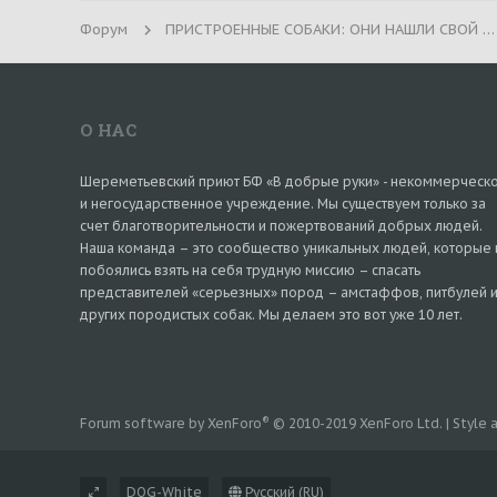
Форум
ПРИСТРОЕННЫЕ СОБАКИ: ОНИ НАШЛИ СВОЙ ДОМ!
О НАС
Шереметьевский приют БФ «В добрые руки» - некоммерческ
и негосударственное учреждение. Мы существуем только за
счет благотворительности и пожертвований добрых людей.
Наша команда – это сообщество уникальных людей, которые 
побоялись взять на себя трудную миссию – спасать
представителей «серьезных» пород – амстаффов, питбулей 
других породистых собак. Мы делаем это вот уже 10 лет.
®
Forum software by XenForo
© 2010-2019 XenForo Ltd.
|
Style
DOG-White
Русский (RU)