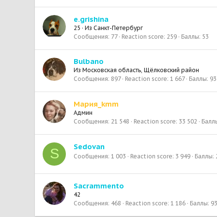
e.grishina
25
·
Из
Санкт-Петербург
Сообщения
77
Reaction score
259
Баллы
53
Bulbano
Из
Московская область, Щёлковский район
Сообщения
897
Reaction score
1 667
Баллы
93
Мария_kmm
Админ
Сообщения
21 548
Reaction score
33 502
Балл
Sedovan
S
Сообщения
1 003
Reaction score
3 949
Баллы
Sacrammento
42
Сообщения
468
Reaction score
1 186
Баллы
9