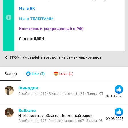
Мы в ВК
Мы в ТЕЛЕГРАММ
Инстаграмм
(запрещенный в РФ)
Яндекс ДЗЕН
ГРОМ - амстафф в возрасте из семьи наркоманов!
Все
(4)
Like
(3)
Love
(1)
Геннадич
Сообщения
989
Reaction score
1 175
Баллы
93
08.10.2025
Bulbano
Из
Московская область, Щёлковский район
09.06.2025
Сообщения
897
Reaction score
1 667
Баллы
93