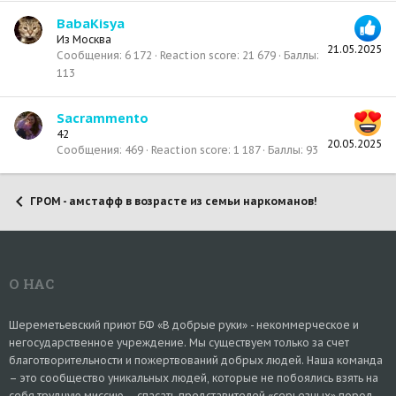
BabaKisya
Из
Москва
21.05.2025
Сообщения
6 172
Reaction score
21 679
Баллы
113
Sacrammento
42
20.05.2025
Сообщения
469
Reaction score
1 187
Баллы
93
ГРОМ - амстафф в возрасте из семьи наркоманов!
О НАС
Шереметьевский приют БФ «В добрые руки» - некоммерческое и
негосударственное учреждение. Мы существуем только за счет
благотворительности и пожертвований добрых людей. Наша команда
– это сообщество уникальных людей, которые не побоялись взять на
себя трудную миссию – спасать представителей «серьезных» пород –