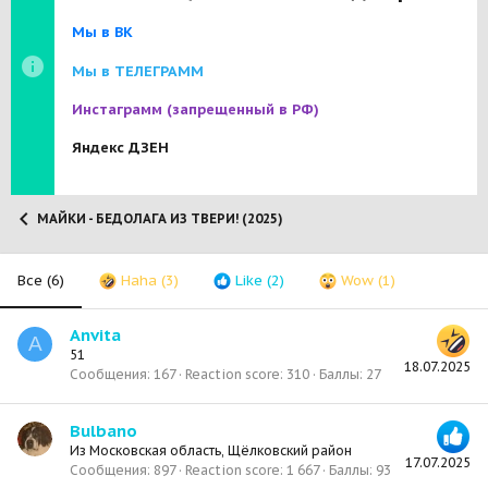
Мы в ВК
Мы в ТЕЛЕГРАММ
Инстаграмм
(запрещенный в РФ)
Яндекс ДЗЕН
МАЙКИ - БЕДОЛАГА ИЗ ТВЕРИ! (2025)
Все
(6)
Haha
(3)
Like
(2)
Wow
(1)
Anvita
A
51
18.07.2025
Сообщения
167
Reaction score
310
Баллы
27
Bulbano
Из
Московская область, Щёлковский район
17.07.2025
Сообщения
897
Reaction score
1 667
Баллы
93