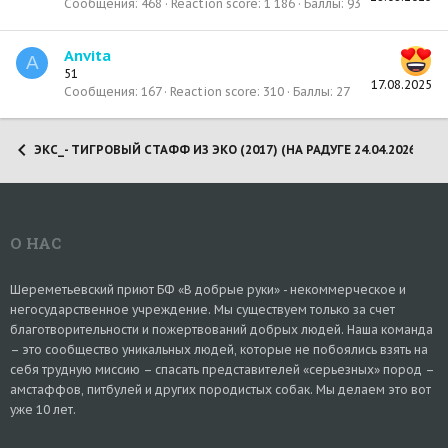
Сообщения
468
Reaction score
1 186
Баллы
93
Anvita
A
51
17.08.2025
Сообщения
167
Reaction score
310
Баллы
27
ЭКС_- ТИГРОВЫЙ СТАФФ ИЗ ЭКО (2017) (НА РАДУГЕ 24.04.2026)
О НАС
Шереметьевский приют БФ «В добрые руки» - некоммерческое и
негосударственное учреждение. Мы существуем только за счет
благотворительности и пожертвований добрых людей. Наша команда
– это сообщество уникальных людей, которые не побоялись взять на
себя трудную миссию – спасать представителей «серьезных» пород –
амстаффов, питбулей и других породистых собак. Мы делаем это вот
уже 10 лет.