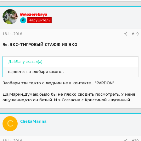
Belozerskaya
Нарушитель
18.11.2016
#19
Re: ЭКС-ТИГРОВЫЙ СТАФФ ИЗ ЭКО
ДайЛапу сказал(а):
нарвётся на злобаря какого. .
Злобари эти те,кто с людьми не в контакте... *PARDON*
Да,Марин,Думаю,было бы не плохо сводить посмотреть. У меня
ощущение,что он битый. И я Согласна с Кристиной -шуганный...
C
ChekaMarina
18.11.2016
#20