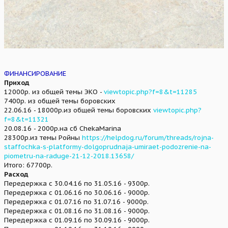
ФИНАНСИРОВАНИЕ
Приход
12000р. из общей темы ЭКО -
viewtopic.php?f=8&t=11285
7400р. из общей темы боровских
22.06.16 - 18000р.из общей темы боровских
viewtopic.php?
f=8&t=11321
20.08.16 - 2000р.на сб ChekaMarina
28300р.из темы Ройны
https://helpdog.ru/forum/threads/rojna-
staffochka-s-platformy-dolgoprudnaja-umiraet-podozrenie-na-
piometru-na-raduge-21-12-2018.13658/
Итого: 67700р.
Расход
Передержка с 30.04.16 по 31.05.16 - 9300р.
Передержка с 01.06.16 по 30.06.16 - 9000р.
Передержка с 01.07.16 по 31.07.16 - 9000р.
Передержка с 01.08.16 по 31.08.16 - 9000р.
Передержка с 01.09.16 по 30.09.16 - 9000р.