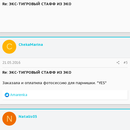
Re: ЭКС-ТИГРОВЫЙ СТАФФ ИЗ ЭКО
C
ChekaMarina
21.05.2016
#5
Re: ЭКС-ТИГРОВЫЙ СТАФФ ИЗ ЭКО
Заказала и оплатила фотосессию для парнишки. *YES*
R
Amarenka
e
a
c
t
N
Natalis03
i
o
n