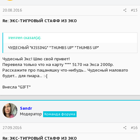
20.08.2016
#15
Re: ЭКС-ТИГРОВЫЙ СТАФФ ИЗ ЭКО
ireniren сказал(а):
ЧУДЕСНЫЙ *KISSING* *THUMBS UP* *THUMBS UP*
Чудесный Экс! Шлю свой привет!
Перевела только что на карту **** 5170 на Экса 2000р.
Расскажите про пацаняшку что-нибудь... Чудесный маловато
будет... для пиара... :-[
Внесла *GIFT*
Sandr
Модератор
Команда форума
27.09.2016
#16
Re: ЭКС-ТИГРОВЫЙ СТАФФ ИЗ ЭКО