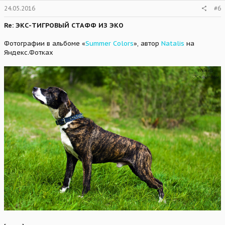
s
24.05.2016
#6
:
Re: ЭКС-ТИГРОВЫЙ СТАФФ ИЗ ЭКО
Фотографии в альбоме «
Summer Colors
», автор
Natalis
на
Яндекс.Фотках