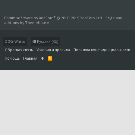
®
Forum software by XenForo
© 2010-2019 XenForo Ltd.
|
Style and
add-ons by ThemeHouse
DOG-White
Русский (RU)
Обратная связь
Условия и правила
Политика конфиденциальности
Помощь
Главная
R
S
S