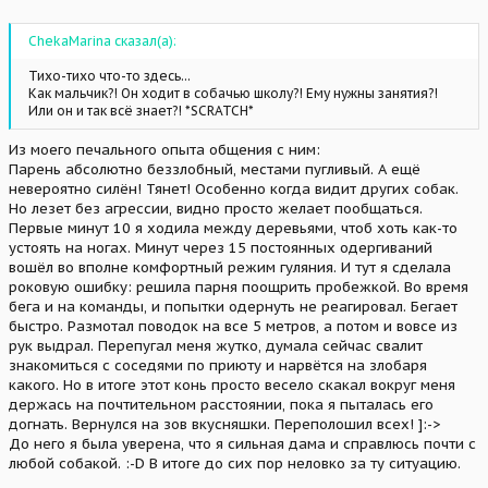
ChekaMarina сказал(а):
Тихо-тихо что-то здесь...
Как мальчик?! Он ходит в собачью школу?! Ему нужны занятия?!
Или он и так всё знает?! *SCRATCH*
Из моего печального опыта общения с ним:
Парень абсолютно беззлобный, местами пугливый. А ещё
невероятно силён! Тянет! Особенно когда видит других собак.
Но лезет без агрессии, видно просто желает пообщаться.
Первые минут 10 я ходила между деревьями, чтоб хоть как-то
устоять на ногах. Минут через 15 постоянных одергиваний
вошёл во вполне комфортный режим гуляния. И тут я сделала
роковую ошибку: решила парня поощрить пробежкой. Во время
бега и на команды, и попытки одернуть не реагировал. Бегает
быстро. Размотал поводок на все 5 метров, а потом и вовсе из
рук выдрал. Перепугал меня жутко, думала сейчас свалит
знакомиться с соседями по приюту и нарвётся на злобаря
какого. Но в итоге этот конь просто весело скакал вокруг меня
держась на почтительном расстоянии, пока я пыталась его
догнать. Вернулся на зов вкусняшки. Переполошил всех! ]:->
До него я была уверена, что я сильная дама и справлюсь почти с
любой собакой. :-D В итоге до сих пор неловко за ту ситуацию.