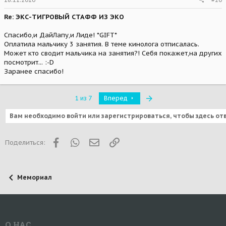
Re: ЭКС-ТИГРОВЫЙ СТАФФ ИЗ ЭКО
Спасибо,и ДайЛапу,и Лиде! *GIFT*
Оплатила мальчику 3 занятия. В теме кинолога отписалась.
Может кто сводит мальчика на занятия?! Себя покажет,на других
посмотрит... :-D
Заранее спасибо!
Последняя
1 из 7
Вперед
Вам необходимо войти или зарегистрироваться, чтобы здесь от
Facebook
WhatsApp
Электронная почта
Ссылка
Поделиться:
Мемориал
О НАС