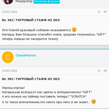
Модератор
Команда форума
24.05.2016
#7
Re: ЭКС-ТИГРОВЫЙ СТАФФ ИЗ ЭКО
Ого! Какой красивый собакин оказывается
Наташа, Вам большое спасибо! очень здорово получилось *GIFT*
теперь малыш не засидится точно)
C
ChekaMarina
24.05.2016
#8
Re: ЭКС-ТИГРОВЫЙ СТАФФ ИЗ ЭКО
Хорош,хорош!
Наташа,как всегда,от нас цветы и аплодисменты! *GIFT*
А его можно на таймер поставить теперь? *SCRATCH*
А то такое впечатление,что никто про него и не знает...