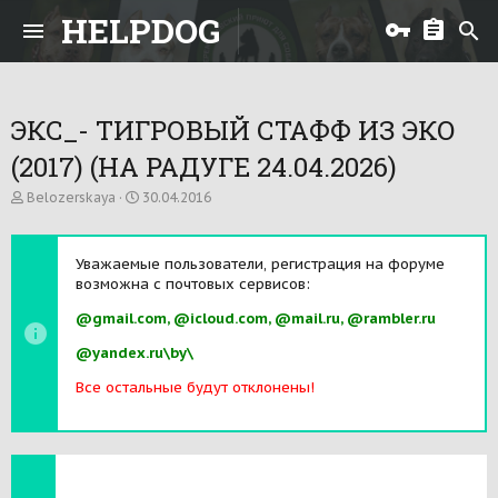
HELPDOG
ЭКС_- ТИГРОВЫЙ СТАФФ ИЗ ЭКО
(2017) (НА РАДУГЕ 24.04.2026)
А
Д
Belozerskaya
30.04.2016
в
а
т
т
о
а
Уважаемые пользователи, регистрация на форуме
р
н
возможна с почтовых сервисов:
т
а
е
ч
@gmail.com, @icloud.com, @mail.ru, @rambler.ru
м
а
ы
л
@yandex.ru\by\
а
Все остальные будут отклонены!