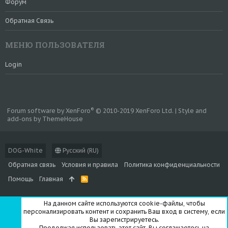
Форум
Обратная Связь
МЕНЮ ПОЛЬЗОВАТЕЛЯ
Login
®
Forum software by XenForo
© 2010-2019 XenForo Ltd.
|
Style and
add-ons by ThemeHouse
DOG-White
Русский (RU)
Обратная связь
Условия и правила
Политика конфиденциальности
Помощь
Главная
R
S
S
На данном сайте используются cookie-файлы, чтобы
персонализировать контент и сохранить Ваш вход в систему, если
Вы зарегистрируетесь.
Продолжая использовать этот сайт, Вы соглашаетесь на