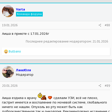
Varta
Команда форума
19.01.2026
#88
Аиша в приюте с 17.01.2026г
Последнее редактирование модератором:
21.01.2026
R
Bulbano
e
a
c
t
ЛаккЮля
i
Модератор
o
n
s
20.01.2026
#89
:
Аиша ездила к врачу
сделали УЗИ, всё не плохо,
гастрит имеется и воспаление по мочевой системе, глобального
ничего не нашли. Опухоль во рту может быть как
доброкачественная так и онкология. Рекомендовано иссечение с