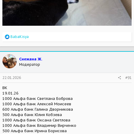
R
BabaKisya
e
a
c
t
Снежана Ж.
i
Модератор
o
n
s
22.01.2026
#91
:
ВК
19.01.26
1000 Альфа банк Светлана Боброва
1000 Альфа банк Алексей Моисеев
600 Альфа банк Галина Дворникова
500 Альфа банк Юлия Кобзева
1000 Альфа банк Оксана Светлова
1000 Альфа банк Владимир Вирченко
500 Альфа банк Ирина Борисова