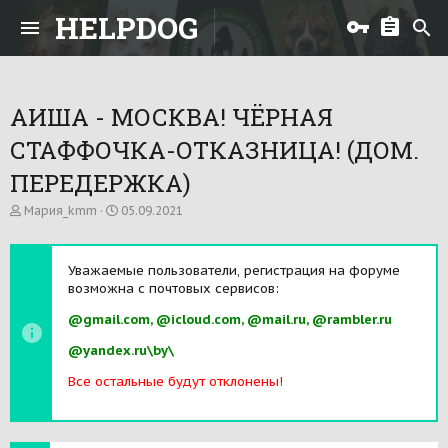
HELPDOG
АИША - МОСКВА! ЧЁРНАЯ
СТАФФОЧКА-ОТКАЗНИЦА! (ДОМ.
ПЕРЕДЕРЖКА)
А
Д
Мария_kmm
05.09.2021
в
а
т
т
о
а
Уважаемые пользователи, регистрация на форуме
р
н
возможна с почтовых сервисов:
т
а
е
ч
@gmail.com, @icloud.com, @mail.ru, @rambler.ru
м
а
ы
л
@yandex.ru\by\
а
Все остальные будут отклонены!