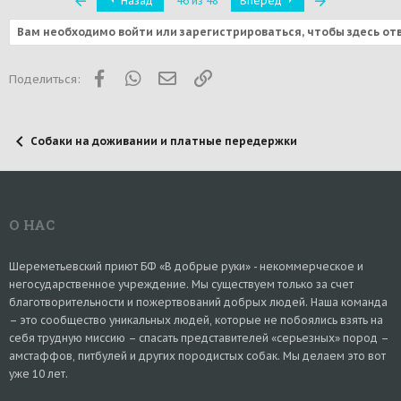
Назад
46 из 48
Вперед
Вам необходимо войти или зарегистрироваться, чтобы здесь от
Facebook
WhatsApp
Электронная почта
Ссылка
Поделиться:
Собаки на доживании и платные передержки
О НАС
Шереметьевский приют БФ «В добрые руки» - некоммерческое и
негосударственное учреждение. Мы существуем только за счет
благотворительности и пожертвований добрых людей. Наша команда
– это сообщество уникальных людей, которые не побоялись взять на
себя трудную миссию – спасать представителей «серьезных» пород –
амстаффов, питбулей и других породистых собак. Мы делаем это вот
уже 10 лет.