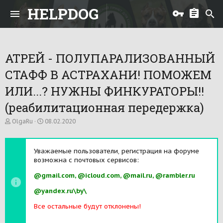
HELPDOG
АТРЕЙ - ПОЛУПАРАЛИЗОВАННЫЙ
СТАФФ В АСТРАХАНИ! ПОМОЖЕМ
ИЛИ...? НУЖНЫ ФИНКУРАТОРЫ!!
(реабилитационная передержка)
А
Д
OlgaRu
08.02.2020
в
а
т
т
о
а
Уважаемые пользователи, регистрация на форуме
р
н
возможна с почтовых сервисов:
т
а
е
ч
@gmail.com, @icloud.com, @mail.ru, @rambler.ru
м
а
ы
л
@yandex.ru\by\
а
Все остальные будут отклонены!