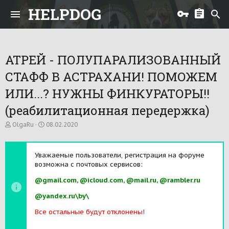
HELPDOG
АТРЕЙ - ПОЛУПАРАЛИЗОВАННЫЙ
СТАФФ В АСТРАХАНИ! ПОМОЖЕМ
ИЛИ...? НУЖНЫ ФИНКУРАТОРЫ!!
(реабилитационная передержка)
А
Д
OlgaRu
08.02.2020
в
а
т
т
о
а
Уважаемые пользователи, регистрация на форуме
р
н
возможна с почтовых сервисов:
т
а
е
ч
@gmail.com, @icloud.com, @mail.ru, @rambler.ru
м
а
ы
л
@yandex.ru\by\
а
Все остальные будут отклонены!