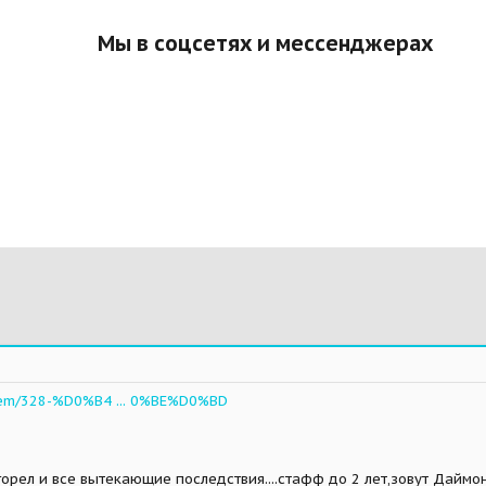
Мы в соцсетях и мессенджерах
item/328-%D0%B4 ... 0%BE%D0%BD
сгорел и все вытекающие последствия....стафф до 2 лет,зовут Даймо