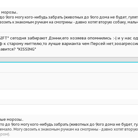
 морозы..
 до 9ого могу кого-нибудь забрать (животных до 9ого дома не будет, гулять
возить к знакомым ручкам на смотрины - давно хотят вторую собаку, мальч
FT* сегодня забирают Дэнни,его хозяева опомнились :-| и у нас о
фф к старому миттелю,то лучше варианта чем Персей нет,зооагресси
равится? *KISSING*
мые морозы..
 то до 9ого могу кого-нибудь забрать (животных до 9ого дома не будет, гул
емало. Могу свозить к знакомым ручкам на смотрины - давно хотят вторую
ером).