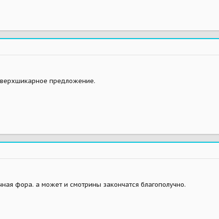
 сверхшикарное предложение.
ичная фора. а может и смотрины закончатся благополучно.