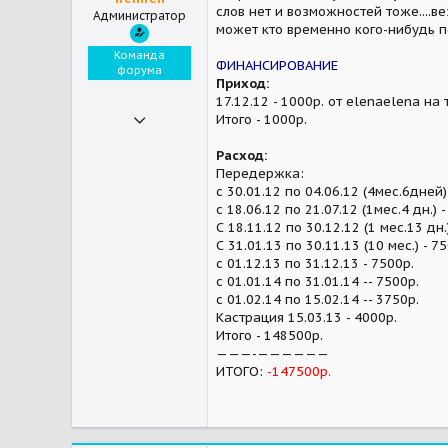
слов нет и возможностей тоже....ве
Администратор
может кто временно кого-нибудь пе
Команда
ФИНАНСИРОВАНИЕ
форума
Приход:
17.12.12 - 1000р. от elenaelena на 
07.11.2009
Итого - 1000р.
27 089
Расход:
428
Передержка:
с 30.01.12 по 04.06.12 (4мес.6дней)
83
с 18.06.12 по 21.07.12 (1мес.4 дн.) 
С 18.11.12 по 30.12.12 (1 мес.13 дн.
С 31.01.13 по 30.11.13 (10 мес.) - 7
с 01.12.13 по 31.12.13 - 7500р.
c 01.01.14 по 31.01.14 -- 7500р.
с 01.02.14 по 15.02.14 -- 3750р.
Кастрация 15.03.13 - 4000р.
Итого - 148500р.
———-——————
ИТОГО:
-147500р.