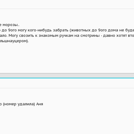
 морозы..
 до 9ого могу кого-нибудь забрать (животных до 9ого дома не будет,
ло. Могу свозить к знакомым ручкам на смотрины - давно хотят вто
ельшнауцером).
то (номер удалила) Аня