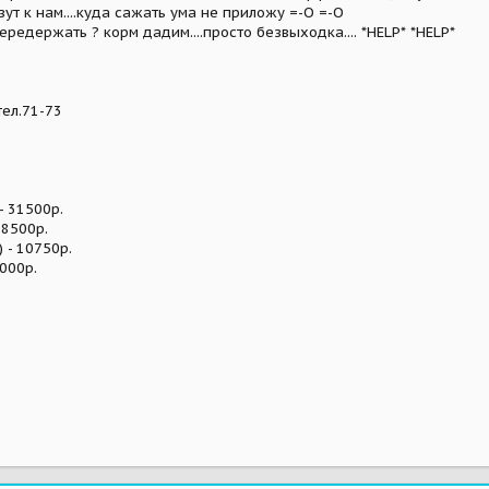
зут к нам....куда сажать ума не приложу =-O =-O
редержать ? корм дадим....просто безвыходка.... *HELP* *HELP*
тел.71-73
- 31500р.
- 8500р.
) - 10750р.
5000р.