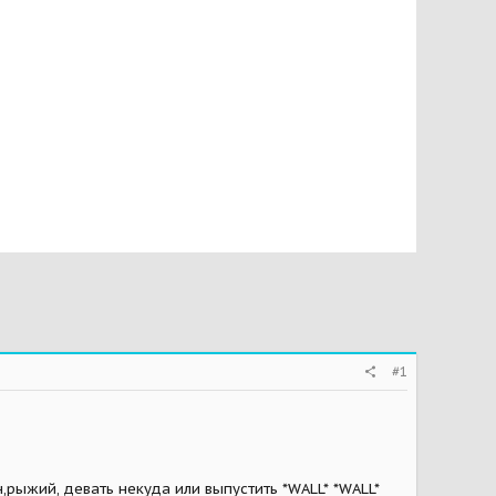
#1
н,рыжий, девать некуда или выпустить *WALL* *WALL*