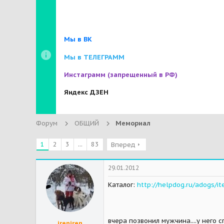
Мы в ВК
Мы в ТЕЛЕГРАММ
Инстаграмм
(запрещенный в РФ)
Яндекс ДЗЕН
Форум
ОБЩИЙ
Мемориал
1
2
3
...
83
Вперед
29.01.2012
Каталог:
http://helpdog.ru/adogs/
вчера позвонил мужчина....у него 
ireniren