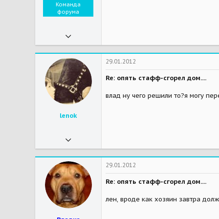
Команда
форума
06.11.2009
18 408
2 658
29.01.2012
113
Re: опять стафф-сгорел дом....
52
влад ну чего решили то?я могу пе
Мои зверушки
Звери Шереметьева - мои звери.
lenok
05.01.2010
5 330
21
29.01.2012
38
Re: опять стафф-сгорел дом....
41
лен, вроде как хозяин завтра долж
пятницкое шоссе,деревня курилово