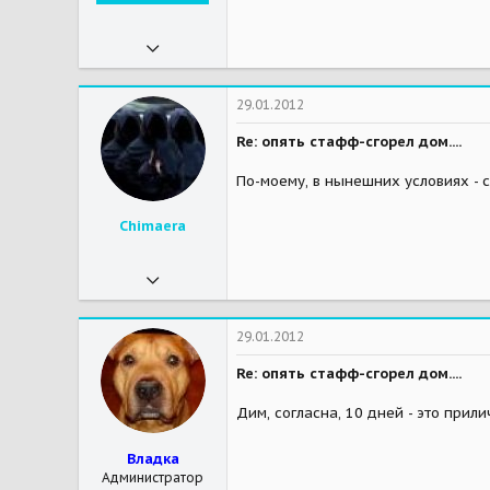
10.12.2011
17 479
166
29.01.2012
63
Re: опять стафф-сгорел дом....
37
По-моему, в нынешних условиях -
Москва
Chimaera
Мои зверушки
неизвестно
27.09.2010
8 174
2
29.01.2012
38
Re: опять стафф-сгорел дом....
54
Дим, согласна, 10 дней - это прил
Шведская отарная овчарка Олаф ВАКСлунд из Шарика.
Мои зверушки
Крокодилоид Дуся - за радугой, прожила с нами 16 лет.
Владка
Администратор