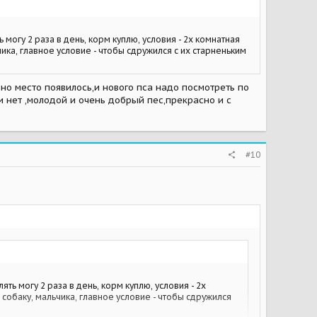
 могу 2 раза в день, корм куплю, условия - 2х комнатная
ика, главное условие - чтобы сдружился с их старненьким
дно место появилось,и нового пса надо посмотреть по
и нет ,молодой и очень добрый пес,прекрасно и с
#10
ять могу 2 раза в день, корм куплю, условия - 2х
 собаку, мальчика, главное условие - чтобы сдружился