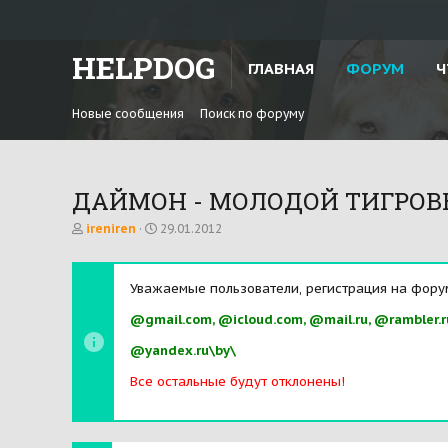
HELPDOG
ГЛАВНАЯ
ФОРУМ
Ч
Новые сообщения
Поиск по форуму
ДАЙМОН - МОЛОДОЙ ТИГРОВЫЙ 
А
Д
ireniren
29.01.2012
в
а
т
т
о
а
Уважаемые пользователи, регистрация на фору
р
н
т
а
@gmail.com, @icloud.com, @mail.ru, @rambler.r
е
ч
м
а
@yandex.ru\by\
ы
л
а
Все остальные будут отклонены!