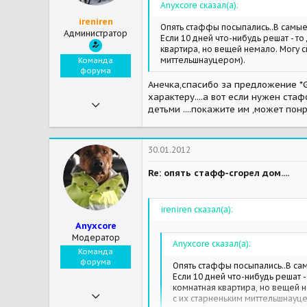
Anyxcore сказал(а):
пятницкое шоссе,деревня курилово
ireniren
гуппи-самое невозможно любимое дратхаарище))
Опять стаффы посыпались..В самые
Администратор
виски -из помойки курцхаарище.
Если 10 дней что-нибудь решат - то
квартира, но вещей немало. Могу с
Мои зверушки
додж бурбуле-кане-корсо от разведенцев.
миттельшнауцером).
Команда
Кошки помойные 7 штук))прижились блин.
форума
канюк вонючка 1 штук.
Анечка,спасибо за предложение *GI
характеру....а вот если нужен ста
07.11.2009
детьми ....покажите им ,может пон
27 089
428
30.01.2012
83
Re: опять стафф-сгорел дом....
ireniren сказал(а):
Anyxcore
Модератор
Anyxcore сказал(а):
Команда
форума
Опять стаффы посыпались..В са
Если 10 дней что-нибудь решат -
комнатная квартира, но вещей н
10.12.2011
с их старненьким миттельшнауц