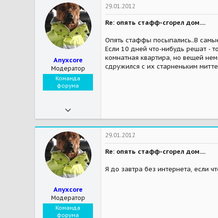
29.01.2012
Re: опять стафф-сгорел дом....
Опять стаффы посыпались..В самые
Если 10 дней что-нибудь решат - то
комнатная квартира, но вещей нема
Anyxcore
сдружился с их старненьким митт
Модератор
Команда
форума
10.12.2011
17 479
166
29.01.2012
63
Re: опять стафф-сгорел дом....
37
Я до завтра без интернета, если ч
Москва
Anyxcore
Мои зверушки
неизвестно
Модератор
Команда
форума