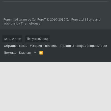
®
Forum software by XenForo
© 2010-2019 XenForo Ltd.
|
Style and
add-ons by ThemeHouse
DOG-White
Русский (RU)
Обратная связь
Условия и правила
Политика конфиденциальности
Помощь
Главная
R
S
S