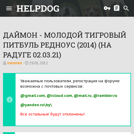
HELPDOG
ДАЙМОН - МОЛОДОЙ ТИГРОВЫЙ
ПИТБУЛЬ РЕДНОУС (2014) (НА
РАДУГЕ 02.03.21)
А
Д
ireniren
29.01.2012
в
а
т
т
о
а
Уважаемые пользователи, регистрация на форуме
р
н
возможна с почтовых сервисов:
т
а
е
ч
@gmail.com, @icloud.com, @mail.ru, @rambler.ru
м
а
ы
л
@yandex.ru\by\
а
Все остальные будут отклонены!