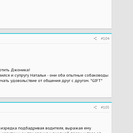
#104
ютить Джоника!
авился и супругу Натальи - они оба опытные собаководы
чать удовольствие от общения друг с другом. *GIFT*
#105
, изредка подбадривая водителя, выражая ему