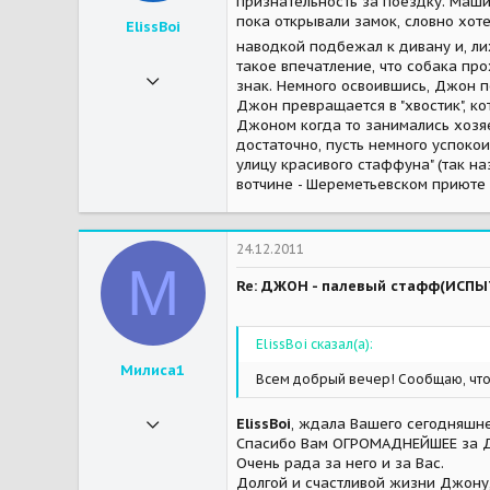
признательность за поездку. Маши
пока открывали замок, словно хоте
ElissBoi
наводкой подбежал к дивану и, лих
такое впечатление, что собака пр
17.08.2011
знак. Немного освоившись, Джон по
52
Джон превращается в "хвостик", ко
Джоном когда то занимались хозяев
2
достаточно, пусть немного успоко
улицу красивого стаффуна" (так н
8
вотчине - Шереметьевском приюте "
Московская область
Мои зверушки
Любимые тиграши - стаффы Гарри и Сэм на Радуге по старости. Лесной найдёныш-дворик Бука и стаффик Джон - Джонатан Свифт из Шереметьевских радуют меня каждый день!
24.12.2011
М
Re: ДЖОН - палевый стафф(ИСП
ElissBoi сказал(а):
Милиса1
Всем добрый вечер! Сообщаю, чт
07.09.2010
ElissBoi
, ждала Вашего сегодняшн
Спасибо Вам ОГРОМАДНЕЙШЕЕ за Д
163
Очень рада за него и за Вас.
0
Долгой и счастливой жизни Джону, 