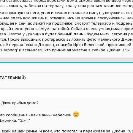
на остановилась перед воротами дома, Джона ввели во двор через 
л выломать, забежав на террасу, сразу стал рваться таким же ман
о впрыгнув на него, упал и лежал несколько минут, уткнувшись нос
ожила здесь всю жизнь и, отлучившись на время и соскучившись, н
кушал и сейчас лежит на подстилке, смотрит телевизор и подрёмыва
торый неотступно следует за тобой. Собака очень умная,милая,ори
а. Завтра у Джоника будет банный день - будем мыть, сегодня реши
ится. После выходных постараюсь выложить фото маленького Джонни
аз. её первая тема о Джоне ), спасибо Ирэн Беленькой, приютивше
Helpdog" и всем-всем, кто принимал участие в судьбе Джона!!! *GIFT
ЫТАТЕЛЬНЫЙ)
о Джон прибыл домой
его сообщения - как манны небесной
жоника. *GIFT*
всей Вашей семье, и всем, кто помогал, и переживал за Джона. *GIF