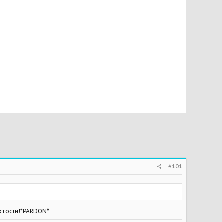
#101
в гости!*PARDON*