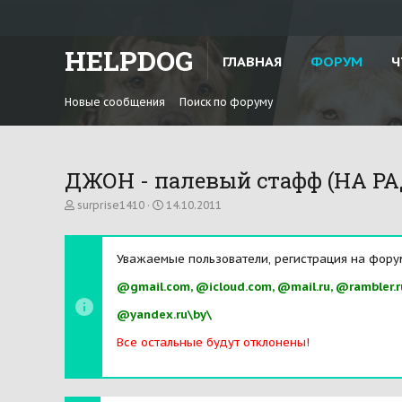
HELPDOG
ГЛАВНАЯ
ФОРУМ
Ч
Новые сообщения
Поиск по форуму
ДЖОН - палевый стафф (НА РАД
А
Д
surprise1410
14.10.2011
в
а
т
т
о
а
Уважаемые пользователи, регистрация на фору
р
н
т
а
@gmail.com, @icloud.com, @mail.ru, @rambler.r
е
ч
м
а
@yandex.ru\by\
ы
л
а
Все остальные будут отклонены!