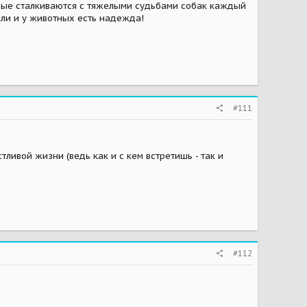
торые сталкиваются с тяжелыми судьбами собак каждый
ели и у животных есть надежда!
#111
ивой жизни (ведь как и с кем встретишь - так и
#112