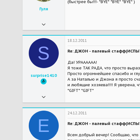
(быстрее бы!!!- *BYE* *BYE* *BYE* )
Гуля
15.09.2010
11 812
3
18.12.2011
S
38
Re: ДЖОН - палевый стафф(ИСП
59
Да! УРАААААА!
Мои зверушки
стаффочка Геллуська -улыбака, тумбочка - красоточка(на радуге((; благородный интеллигент стафф Мэт; спокойный и загадочный стаффун Кокосище;..."дворецкий" Мухтарище - почти слепой, но очень позитивный и любвеобильный красавчик, меняющий цвет, как заяц-русак.Ромашка - скромная, добрая и умная девочка - дворяночка.
Я тоже ТАК РАДА, что просто выраз
Просто огромнейшее спасибо и глу
surprise1410
А за Наталью и Джона я просто сча
и любящие хозяева!!!! Я уверена, 
*GIFT* *GIFT*
14.10.2011
21
0
24.12.2011
E
1
Re: ДЖОН - палевый стафф(ИСП
Мои зверушки
неизвестно
Всем добрый вечер! Сообщаю, что 