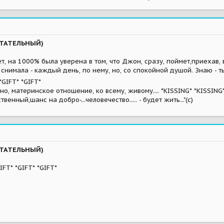
ЫТАТЕЛЬНЫЙ)
 нет, на 1000% была уверена в том, что Джон, сразу, поймет,приехав, 
и снимала - каждый день, по нему, но, со спокойной душой. Знаю - 
*GIFT* *GIFT*
о, материнское отношение, ко всему, живому.... *KISSING* *KISSING*
твенный,шанс на добро-...человечество..... - будет жить..."(с)
ЫТАТЕЛЬНЫЙ)
IFT* *GIFT* *GIFT*