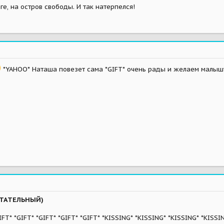
ге, на остров свободы. И так натерпелся!
*YAHOO* Наташа повезет сама *GIFT* очень рады и желаем малышу
ЫТАТЕЛЬНЫЙ)
GIFT* *GIFT* *GIFT* *GIFT* *GIFT* *KISSING* *KISSING* *KISSING* *KISS