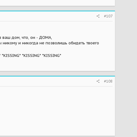
#107
в ваш дом, что, он - ДОМА,
ты никому и никогда не позволишь обидеть твоего
 *KISSING* *KISSING* *KISSING*
#108