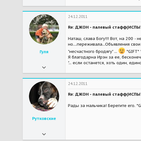
16
Башкортостан
24.12.2011
Мои зверушки
неизвестно
Re: ДЖОН - палевый стафф(ИСП
Наташ, слава Богу!!! Вот, на 200 -
но....переживала...Объявления сво
"несчастного бродягу" ...
*GIFT* 
Гуля
Я благодарна Ирэн за ее, бесконечн
"... если останется, хоть один, единс
15.09.2010
11 812
3
24.12.2011
38
Re: ДЖОН - палевый стафф(ИСП
59
Рады за мальчика! Берегите его. *G
Мои зверушки
стаффочка Геллуська -улыбака, тумбочка - красоточка(на радуге((; благородный интеллигент стафф Мэт; спокойный и загадочный стаффун Кокосище;..."дворецкий" Мухтарище - почти слепой, но очень позитивный и любвеобильный красавчик, меняющий цвет, как заяц-русак.Ромашка - скромная, добрая и умная девочка - дворяночка.
Рутковские
20.03.2011
14 510