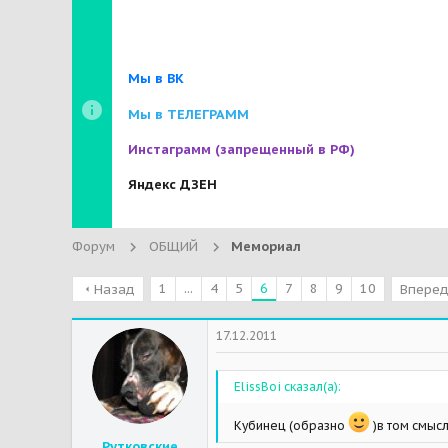
Мы в ВК
Мы в ТЕЛЕГРАММ
Инстаграмм
(запрещенный в РФ)
Яндекс ДЗЕН
Форум
ОБЩИЙ
Мемориал
1
...
4
5
6
7
8
9
10
Назад
Впере
17.12.2011
ElissBoi сказал(а):
Кубинец (образно
)в том смысл
Рутковские