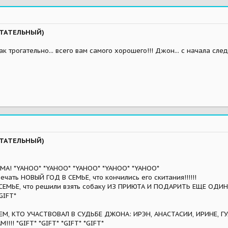
ЫТАТЕЛЬНЫЙ)
 так трогательно... всего вам самого хорошего!!! Джон... с начала сл
ЫТАТЕЛЬНЫЙ)
МА! *YAHOO* *YAHOO* *YAHOO* *YAHOO* *YAHOO*
ечать НОВЫЙ ГОД В СЕМЬЕ, что кончились его скитания!!!!!!
 СЕМЬЕ, что решили взять собаку ИЗ ПРИЮТА И ПОДАРИТЬ ЕЩЕ О
GIFT*
, КТО УЧАСТВОВАЛ В СУДЬБЕ ДЖОНА: ИРЭН, АНАСТАСИИ, ИРИНЕ, ГУЛЕ
!! *GIFT* *GIFT* *GIFT* *GIFT*