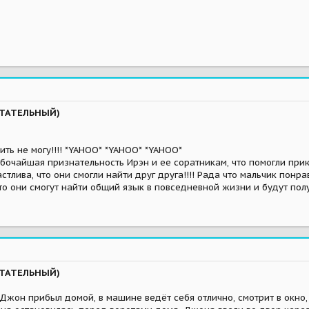
ЫТАТЕЛЬНЫЙ)
ить не могу!!!! *YAHOO* *YAHOO* *YAHOO*
бочайшая признательность Ирэн и ее соратникам, что помогли при
стлива, что они смогли найти друг друга!!!! Рада что мальчик понр
что они смогут найти общий язык в повседневной жизни и будут полу
ЫТАТЕЛЬНЫЙ)
Джон прибыл домой, в машине ведёт себя отлично, смотрит в окно