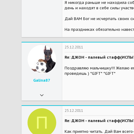
Я никогда раньше не находила соб
0
день и находят в себе силы участ
1
Дай ВАМ Бог не исчерпать своих с
Мои зверушки
неизвестно
На праздниках обязательно навес
25.12.2011
Re: ДЖОН - палевый стафф(ИСП
Поздравляю мальчишку!!! Желаю ем
проведешь ) *GIFT* *GIFT*
Galina87
05.10.2011
316
0
25.12.2011
П
16
Re: ДЖОН - палевый стафф(ИСП
39
Как приятно читать. Дай Вам всего