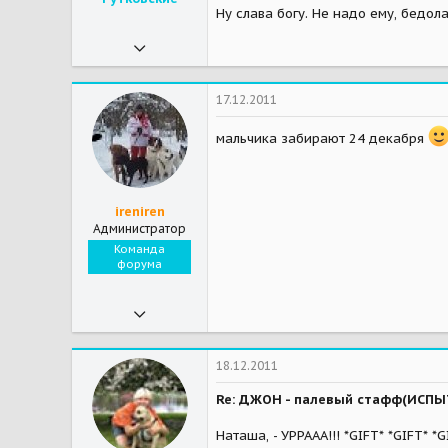
Ну слава богу. Не надо ему, бедола
20.03.2011
14 510
7
17.12.2011
38
мальчика забирают 24 декабря
Мытищи МО
Мэтью - стафф,
Мои зверушки
Золли - от крови дракона!
ireniren
Администратор
Команда
форума
07.11.2009
27 089
428
18.12.2011
83
Re: ДЖОН - палевый стафф(ИСП
Наташа, - УРРААА!!! *GIFT* *GIFT* *