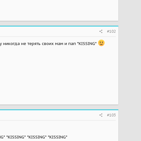
#102
 никогда не терять своих мам и пап *KISSING*
#103
ING* *KISSING* *KISSING* *KISSING*