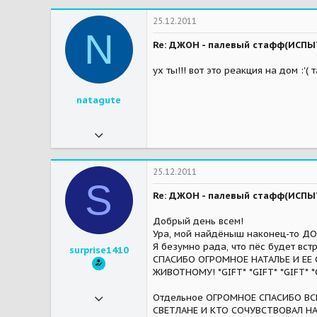
7
25.12.2011
N
38
Re: ДЖОН - палевый стафф(ИСП
Мытищи МО
ух ты!!! вот это реакция на дом :'(
Мэтью - стафф,
Мои зверушки
Золли - от крови дракона!
natagute
16.11.2011
128
0
25.12.2011
S
16
Re: ДЖОН - палевый стафф(ИСП
45
Добрый день всем!
Ура, мой найдёныш наконец-то ДО
Москва
Я безумно рада, что пёс будет встр
surprise1410
Мои зверушки
Капа - йорк, Джеки - кошка подобрашка.... и был Марс - тайский кот ...почти 17 лет... самый любимый и родной
СПАСИБО ОГРОМНОЕ НАТАЛЬЕ И ЕЕ
ЖИВОТНОМУ! *GIFT* *GIFT* *GIFT* *
14.10.2011
Отдельное ОГРОМНОЕ СПАСИБО ВСЕМ
СВЕТЛАНЕ И КТО СОЧУВСТВОВАЛ НАМ!!
21