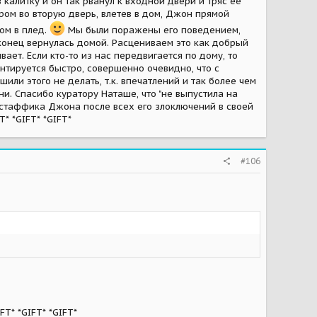
калитку и он так рванул к входной двери и тряс её
ером во вторую дверь, влетев в дом, Джон прямой
ом в плед.
Мы были поражены его поведением,
аконец вернулась домой. Расцениваем это как добрый
ет. Если кто-то из нас передвигается по дому, то
ентируется быстро, совершенно очевидно, что с
ли этого не делать, т.к. впечатлений и так более чем
. Спасибо куратору Наташе, что "не выпустила на
й стаффика Джона после всех его злоключений в своей
* *GIFT* *GIFT*
#106
T* *GIFT* *GIFT*