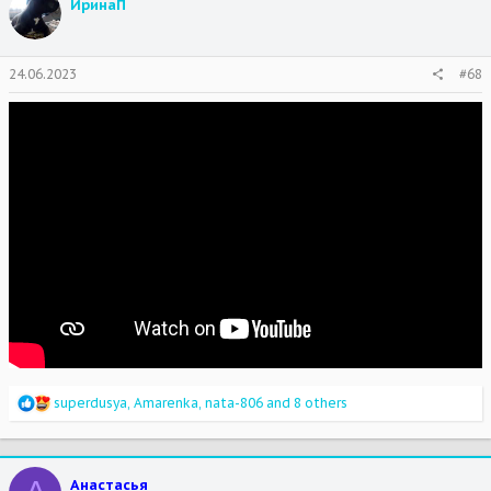
ИринаП
i
o
n
s
24.06.2023
#68
:
R
superdusya
,
Amarenka
,
nata-806
and 8 others
e
a
c
t
Анастасья
i