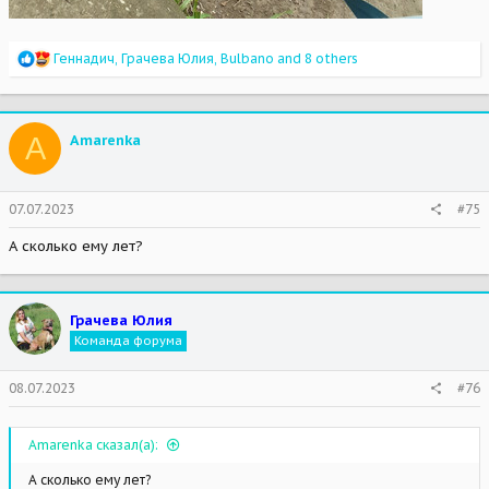
R
Геннадич
,
Грачева Юлия
,
Bulbano
and 8 others
e
a
c
t
A
Amarenka
i
o
n
s
07.07.2023
#75
:
А сколько ему лет?
Грачева Юлия
Команда форума
08.07.2023
#76
Amarenka сказал(а):
А сколько ему лет?