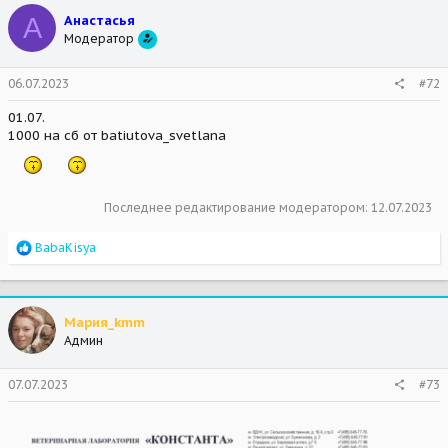
А
Анастасья
Модератор
06.07.2023
#72
01.07.
1000 на сб от batiutova_svetlana
Последнее редактирование модератором:
12.07.2023
R
BabaKisya
e
a
c
t
Мария_kmm
i
Админ
o
n
s
07.07.2023
#73
: