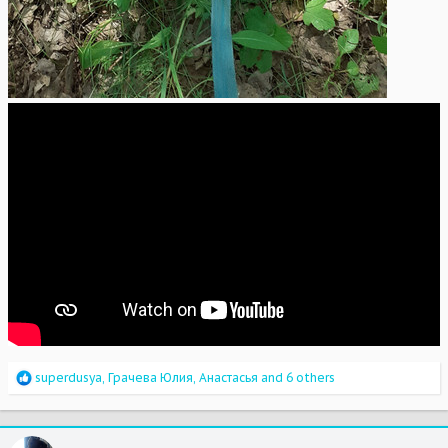
R
superdusya
,
Грачева Юлия
,
Анастасья
and 6 others
e
a
c
t