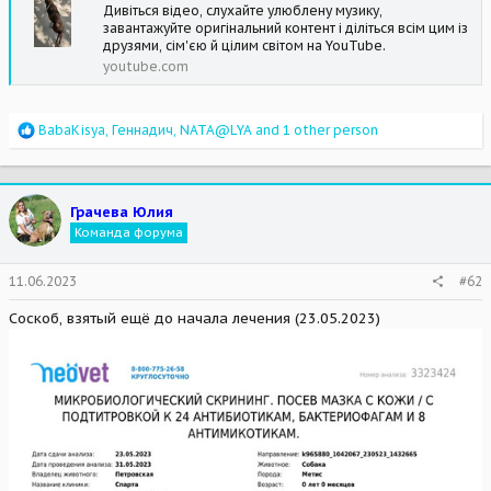
Дивіться відео, слухайте улюблену музику,
завантажуйте оригінальний контент і діліться всім цим із
друзями, сім'єю й цілим світом на YouTube.
youtube.com
R
BabaKisya
,
Геннадич
,
NATA@LYA
and 1 other person
e
a
c
t
Грачева Юлия
i
Команда форума
o
n
s
11.06.2023
#62
:
Соскоб, взятый ещё до начала лечения (23.05.2023)