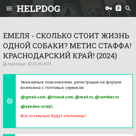
HELPDOG
ЕМЕЛЯ - СКОЛЬКО СТОИТ ЖИЗНЬ
ОДНОЙ СОБАКИ? МЕТИС СТАФФА!
КРАСНОДАРСКИЙ КРАЙ! (2024)
А
Д
Анастасья
11.05.2023
в
а
т
т
о
а
Уважаемые пользователи, регистрация на форуме
р
н
возможна с почтовых сервисов:
т
а
е
ч
@gmail.com, @icloud.com, @mail.ru, @rambler.ru
м
а
ы
л
@yandex.ru\by\
а
Все остальные будут отклонены!