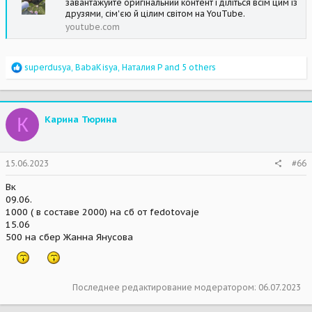
завантажуйте оригінальний контент і діліться всім цим із
друзями, сім'єю й цілим світом на YouTube.
youtube.com
R
superdusya
,
BabaKisya
,
Наталия Р
and 5 others
e
a
c
t
К
Карина Тюрина
i
o
n
s
15.06.2023
#66
:
Вк
09.06.
1000 ( в составе 2000) на сб от fedotovaje
15.06
500 на сбер Жанна Янусова
Последнее редактирование модератором:
06.07.2023