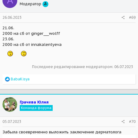
А
Модератор
o
n
s
26.06.2023
#69
:
21.06.
2000 на сб от ginger___wolff
23.06.
2000 на сб от innakalentyeva
Последнее редактирование модератором:
06.07.2023
R
BabaKisya
e
a
c
t
Грачева Юлия
i
Команда форума
o
n
s
05.07.2023
#70
:
Забыла своевременно выложить заключение дерматолога