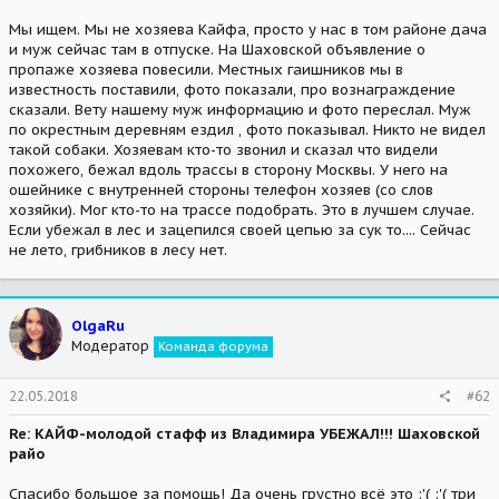
Мы ищем. Мы не хозяева Кайфа, просто у нас в том районе дача
и муж сейчас там в отпуске. На Шаховской объявление о
пропаже хозяева повесили. Местных гаишников мы в
известность поставили, фото показали, про вознаграждение
сказали. Вету нашему муж информацию и фото переслал. Муж
по окрестным деревням ездил , фото показывал. Никто не видел
такой собаки. Хозяевам кто-то звонил и сказал что видели
похожего, бежал вдоль трассы в сторону Москвы. У него на
ошейнике с внутренней стороны телефон хозяев (со слов
хозяйки). Мог кто-то на трассе подобрать. Это в лучшем случае.
Если убежал в лес и зацепился своей цепью за сук то.... Сейчас
не лето, грибников в лесу нет.
OlgaRu
Модератор
Команда форума
22.05.2018
#62
Re: КАЙФ-молодой стафф из Владимира УБЕЖАЛ!!! Шаховской
райо
Спасибо большое за помощь! Да очень грустно всё это :'( :'( три