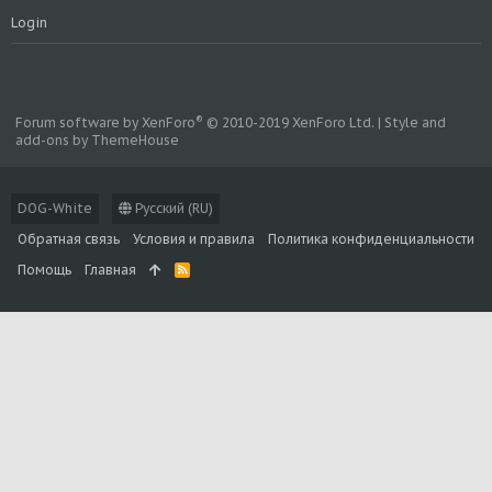
Login
®
Forum software by XenForo
© 2010-2019 XenForo Ltd.
|
Style and
add-ons by ThemeHouse
DOG-White
Русский (RU)
Обратная связь
Условия и правила
Политика конфиденциальности
Помощь
Главная
R
S
S