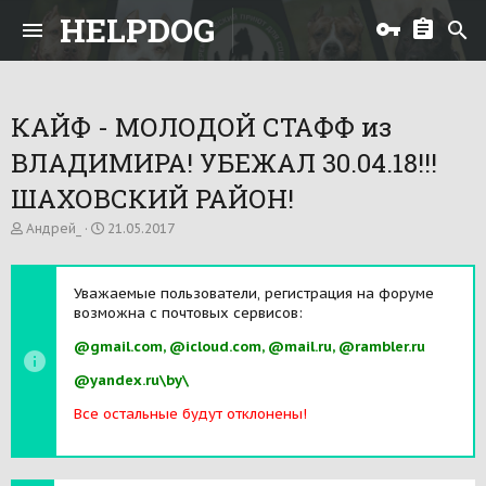
HELPDOG
КАЙФ - МОЛОДОЙ СТАФФ из
ВЛАДИМИРА! УБЕЖАЛ 30.04.18!!!
ШАХОВСКИЙ РАЙОН!
А
Д
Андрей_
21.05.2017
в
а
т
т
о
а
Уважаемые пользователи, регистрация на форуме
р
н
возможна с почтовых сервисов:
т
а
е
ч
@gmail.com, @icloud.com, @mail.ru, @rambler.ru
м
а
ы
л
@yandex.ru\by\
а
Все остальные будут отклонены!