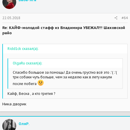
22.05.2018
#64
Re: КАЙФ-молодой стафф из Владимира УБЕЖАЛ!!! Шаховской
райо
Ridd1ck сказал(а):
OlgaRu сказал(а):
Спасибо большое за помощь! Да очень грустно всё это :'( :'(
три собаки чуть больше, чем за неделю как в лету канули
после побега
Кайф, Весна , а кто третия ?
Ника дворик
ОляР.