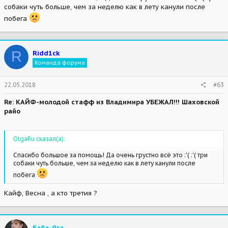
собаки чуть больше, чем за неделю как в лету канули после
побега
R
Ridd1ck
Команда форума
22.05.2018
#63
Re: КАЙФ-молодой стафф из Владимира УБЕЖАЛ!!! Шаховской
райо
OlgaRu сказал(а):
Спасибо большое за помощь! Да очень грустно всё это :'( :'( три
собаки чуть больше, чем за неделю как в лету канули после
побега
Кайф, Весна , а кто третия ?
Баба-Яга