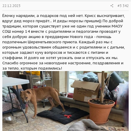
s
22.12.2023
#3 342
:
Ёлочку нарядили, а подарков под ней нет. Крисс высматривает,
вдруг дед мороз придёт... И деды морозы пришли)) По доброй
традиции, которая существует уже не один год ученики МАОУ
СОШ номер 14 вместе с родителями и педогогами проводят у
себя добрую акцию в преддверии Нового года - помощь
подопечным Шереметьевского приюта. Каждый раз мы с
огромным удовольствием общаемся и с родителями и с детьми,
которые задают кучу вопросов и тискаются с питами и
стаффами. И долго не хотят уезжать они и отпускать их мы.
Спасибо огромное за новогоднее настроение, поздравления и
за тепло, которым поделились!