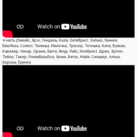
4 часть (Ливайс, Ярэс, Гендель, Каля, Октябрист, Хатико, Гвинея,
БлюЛиза, Солист, Телюша, Милочка, Трезор, Тотошка, Капа, Вулкан,
Кавалер, Чинар, Оранж, Багги, Ямур, Райс, Ноябрист, Шрек, Эргем,
Тейла, Такер, РоккиБальбоа, Хучик, Вегас, Майя, Сильвер, Алтын,
Корона, Гримм)