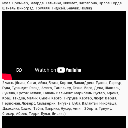
Муза, Премьер, Галарда, Тальянка, Николет, Лиссабона, Орлов, Герда,
Шанель, Виноград, Труляля, Тиджей, Венчик, Нолик)
2 часть (Ясика, Сагит, Айша, Брикс, Кортни, ЛавлиДрим, Тулона, Паркур,
Руна, Турандот, Рапид, Амиго, Тамплиер, Гаяне, Берг, Дева, Шанталь,
Луняша, Кротик, Мячик, Талаль, Вальмонт, Марибель, Бустер, Афоня,
Краш, Гвидон, Малик, Сьюзи, Карго, Тигруша, Картер, Люфт, Верда,
Первомай, Люверс, Сильверин, Тигуана, Буба, Валантай, Николаша,
Джессика, Садко, Табит, Паприка, Нукер, Антип, Эберти, Триумф,
Стокер, Абрек, Терри, Булат, Ямалия)