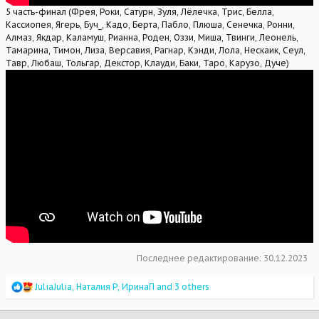
5 часть-финал (Фрея, Роки, Сатурн, Зуля, Лёлечка, Трис, Белла,
Кассиопея, Ягерь, Буч_, Кадо, Берта, Пабло, Плюша, Сенечка, Ронни,
Алмаз, Якдар, Каламуш, Рианна, Роден, Оззи, Миша, Твинги, Леонель,
Тамарина, Тимон, Лиза, Версавия, Рагнар, Кэнди, Лола, Нескаик, Сеул,
Тавр, Любаш, Тольгар, Декстор, Клауди, Баки, Таро, Карузо, Дуче)
Последнее редактирование:
30.12.2023
R
JuliaJulia
,
Наталия Р
,
ИринаП
and 3 others
e
a