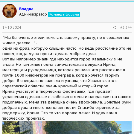
c
t
Владка
i
Администратор
Команда форума
o
n
s
14.10.2024
#3 344
:
" Мы бы очень хотели помогать вашему приюту, но к сожалению
живем далеко...." -
одна из фраз, которую слышим часто. Но ведь расстояние это не
повод, когда душа просит делать добрые дела.
Вот вы например знали где находится город Хвалынск? Я не
знала. Но там живет одна замечательная девушка Ирина,
мастерица и рукодельница, которая решила, что расстояние в
почти 1000 километров не преграда, когда хочется творить
добро. Я специально залезла и узнала, что Хвалынск это в
саратовской области, очень красивый и старый город.
Ирина участвует в творческих фестивалях, где продает
украшения сделанные с любовью и деньги направляет на наших
подопечных. Меня эта девушка очень вдохновила. Золотые руки,
добрая душа и много женственности. Спасибо огромное за
поддержку, Ирина. Это то что дороже денег. И удач вам в
творческих проектах.