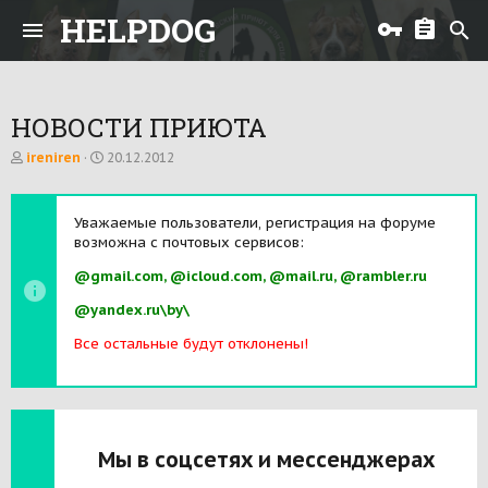
HELPDOG
НОВОСТИ ПРИЮТА
А
Д
ireniren
20.12.2012
в
а
т
т
о
а
Уважаемые пользователи, регистрация на форуме
р
н
возможна с почтовых сервисов:
т
а
е
ч
@gmail.com, @icloud.com, @mail.ru, @rambler.ru
м
а
ы
л
@yandex.ru\by\
а
Все остальные будут отклонены!
Мы в соцсетях и мессенджерах