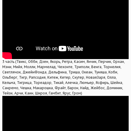
3 часть (Твикс, Обби, Дзен, Якорь, Ретра, Касим, Янчик, Перчик, Орхан,
Мэни, Мийя, Молли, Мармелад, Чехонте, Триполи, Венга, Торнелия,
Светлячок, ДжейнФонда, Дельфина, Триша, Океан, Туняша, Коби,
Ольберг, Тигр, Рапсодия, Китеж, Кетер, Скутер, НоваяЗаря, Олла,
Кельма, Тигрица, Тореадор, Тикай, Алечка, Люмьер, Ясфирь, Шейна,
Санремо, Чешка, Макарошка, Фрайт, Барон, Найд, Жейбос, Доминик,
Тейзи, Арчи, Каин, Широя, Гамбит, Ярус, Гром)