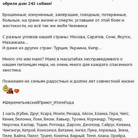
обрели дом 242 собаки!
Брошенные, измученные, замёрзшие, голодные, потерянные,
больные, на грани жизни и смерти, уставшие от этой боли и
жестокости, но всё так же любя Человека
С разных уголков нашей страны: Москва, Саратов, Сочи, Якутск,
Махачкала…
И даже из других стран: Турция, Украина, Кипр…
Много это или мало? Мало в масштабах несправедливого к
нашим питомцам мира, но очень много для каждого спасенного
хвостика.
Пожелаем их семьям радостных и долгих лет совместной жизни
#ШереметьевскийПриют_ИтогиГода
1 часть (Кубик, Друг, Ксара, Монти, Ричард, Айсон, Еланка, Гера, Чипс,
Кения, Белонна, Локи, Виски, Хавьер, Трояна, Кориандр, Тёрнер,
Нюрочка, Каспар, Тодин, Ротонда, Дарсон, Десмонд, Сайрус, Княжна,
Чингачгук, Кетрой, Комсомол, Виталия, Ангел, Пума, Апрелька, Эмма,
Пеле, Вайма, Пилот, Трамп, Кокетка, Видный, Темп, Алана, Орейра,