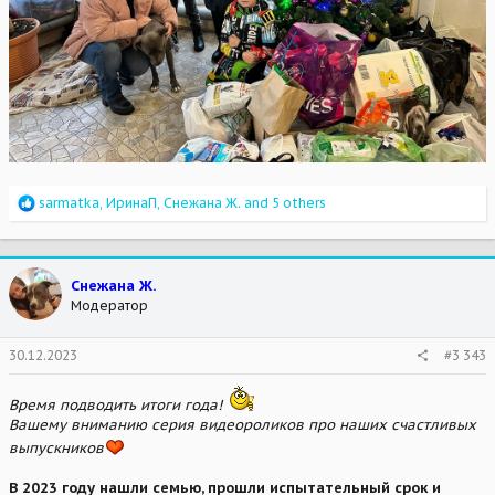
R
sarmatka
,
ИринаП
,
Снежана Ж.
and 5 others
e
a
c
t
Снежана Ж.
i
Модератор
o
n
s
30.12.2023
#3 343
:
Время подводить итоги года!
Вашему вниманию серия видеороликов про наших счастливых
выпускников
В 2023 году нашли семью, прошли испытательный срок и