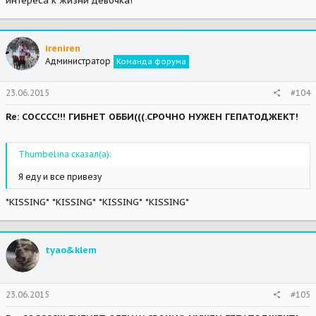
интереса к жизни девочка!
ireniren
Администратор
Команда форума
23.06.2015
#104
Re: СОСССС!!! ГИБНЕТ ОББИ(((.СРОЧНО НУЖЕН ГЕПАТОДЖЕКТ!
Thumbelina сказал(а):
Я еду и все привезу
*KISSING* *KISSING* *KISSING* *KISSING*
tyao&klem
23.06.2015
#105