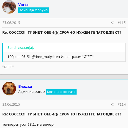
Varta
Команда форума
23.06.2015
#113
Re: СОСССС!!! ГИБНЕТ ОББИ(((.СРОЧНО НУЖЕН ГЕПАТОДЖЕКТ!
Sandr сказал(а):
100р на 03-51 @iren_malysh из Инстаграмм *GIFT*
*GIFT*
Владка
Администратор
Команда форума
23.06.2015
#114
Re: СОСССС!!! ГИБНЕТ ОББИ(((.СРОЧНО НУЖЕН ГЕПАТОДЖЕКТ!
температура 38,1. на вечер.