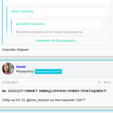
Varta сказал(а):
gosha007 сказал(а):
Знакомая девушка хочет кинуть денюшку на
Обби.Напишите номер карты,просто некогда
искать.Можно и в личку.
Нажмите, чтобы раскрыть...
Отправила в лс
Спасибо Марии!
Нажмите, чтобы раскрыть...
Спасибо!Мария отправила на карту 2000р.
Нажмите, чтобы раскрыть...
Sandr
Модератор
Команда форума
23.06.2015
#112
Re: СОСССС!!! ГИБНЕТ ОББИ(((.СРОЧНО НУЖЕН ГЕПАТОДЖЕКТ!
100р на 03-51 @iren_malysh из Инстаграмм *GIFT*