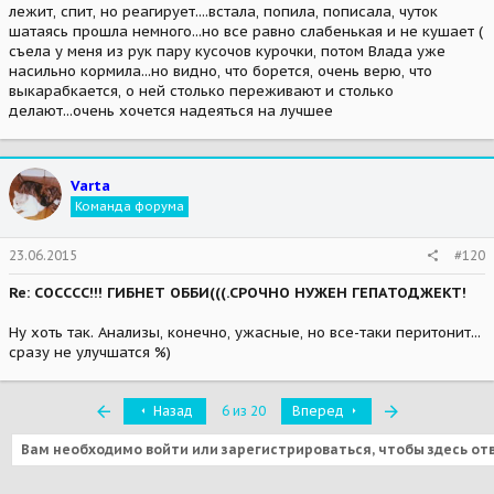
лежит, спит, но реагирует....встала, попила, пописала, чуток
шатаясь прошла немного...но все равно слабенькая и не кушает (
съела у меня из рук пару кусочов курочки, потом Влада уже
насильно кормила...но видно, что борется, очень верю, что
выкарабкается, о ней столько переживают и столько
делают...очень хочется надеяться на лучшее
Varta
Команда форума
23.06.2015
#120
Re: СОСССС!!! ГИБНЕТ ОББИ(((.СРОЧНО НУЖЕН ГЕПАТОДЖЕКТ!
Ну хоть так. Анализы, конечно, ужасные, но все-таки перитонит...
сразу не улучшатся %)
Первый
Последняя
Назад
6 из 20
Вперед
Вам необходимо войти или зарегистрироваться, чтобы здесь от