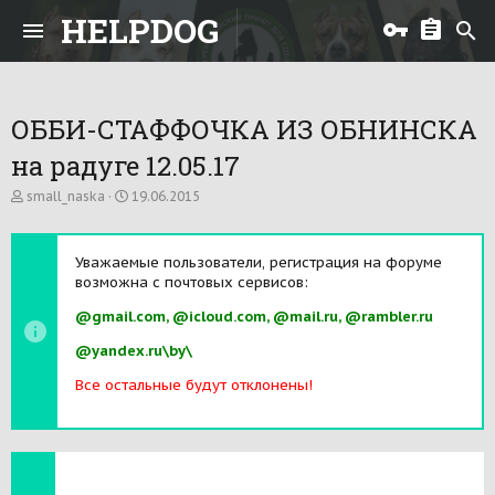
HELPDOG
ОББИ-СТАФФОЧКА ИЗ ОБНИНСКА
на радуге 12.05.17
А
Д
small_naska
19.06.2015
в
а
т
т
о
а
Уважаемые пользователи, регистрация на форуме
р
н
возможна с почтовых сервисов:
т
а
е
ч
@gmail.com, @icloud.com, @mail.ru, @rambler.ru
м
а
ы
л
@yandex.ru\by\
а
Все остальные будут отклонены!