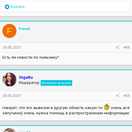
R
Bulbano
e
a
c
t
F
Frend
i
o
n
s
26.06.2020
#68
:
Есть ли новости по мальчику?
OlgaRu
Модератор
Команда форума
26.06.2020
#69
говорят, что его вывезли в другую область какую-то
очень всё
запутано(( очень нужна помощь в распространении информации