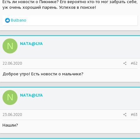
Есть ли новости о Пикнике? Его вероятно кто-то мог забрать себе,
уж очень хороший парень. Успехов в поиске!
R
Bulbano
e
a
c
t
N
NATA@LYA
i
o
n
s
22.06.2020
#62
:
Доброе утро! Есть новости о мальчике?
N
NATA@LYA
23.06.2020
#63
Нашли?