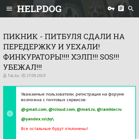
HELPDOG
ПИКНИК - ПИТБУЛЯ СДАЛИ НА
ПЕРЕДЕРЖКУ И УЕХАЛИ!
ФИНКУРАТОРЫ!!!! ХЭЛП!!! SOS!!!
УБЕЖАЛ!!!
А
Д
TaLila
27.09.2019
в
а
т
т
о
а
Уважаемые пользователи, регистрация на форуме
р
н
возможна с почтовых сервисов:
т
а
е
ч
@gmail.com, @icloud.com, @mail.ru, @rambler.ru
м
а
ы
л
@yandex.ru\by\
а
Все остальные будут отклонены!