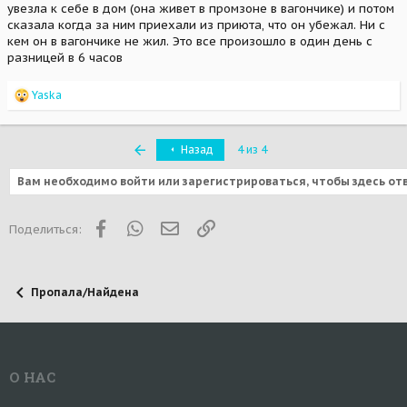
увезла к себе в дом (она живет в промзоне в вагончике) и потом
сказала когда за ним приехали из приюта, что он убежал. Ни с
кем он в вагончике не жил. Это все произошло в один день с
разницей в 6 часов
R
Yaska
e
a
c
Первый
Назад
4 из 4
t
i
Вам необходимо войти или зарегистрироваться, чтобы здесь от
o
n
s
:
Facebook
WhatsApp
Электронная почта
Ссылка
Поделиться:
Пропала/Найдена
О НАС