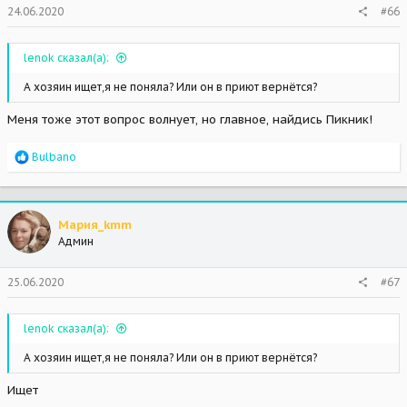
24.06.2020
#66
lenok сказал(а):
А хозяин ищет,я не поняла? Или он в приют вернётся?
Меня тоже этот вопрос волнует, но главное, найдись Пикник!
R
Bulbano
e
a
c
t
Мария_kmm
i
Админ
o
n
s
25.06.2020
#67
:
lenok сказал(а):
А хозяин ищет,я не поняла? Или он в приют вернётся?
Ищет