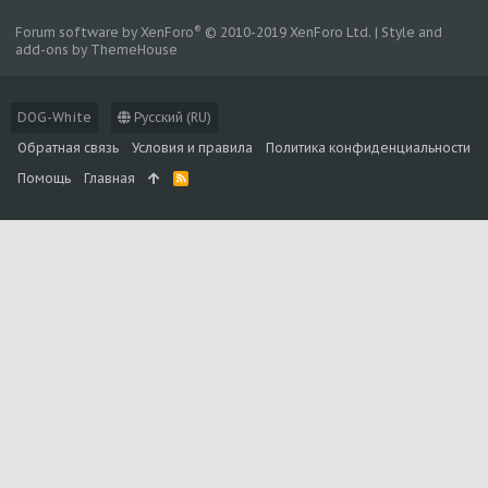
®
Forum software by XenForo
© 2010-2019 XenForo Ltd.
|
Style and
add-ons by ThemeHouse
DOG-White
Русский (RU)
Обратная связь
Условия и правила
Политика конфиденциальности
Помощь
Главная
R
S
S