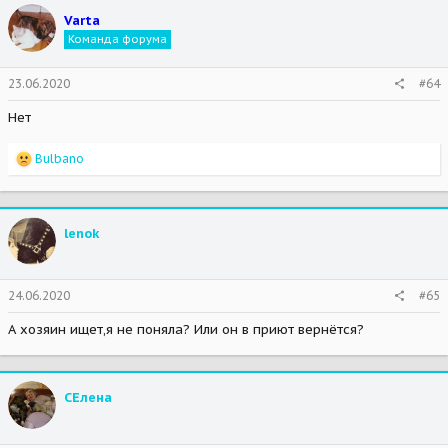
Varta
Команда форума
23.06.2020
#64
Нет
R
Bulbano
e
a
c
t
lenok
i
o
n
s
24.06.2020
#65
:
А хозяин ищет,я не поняла? Или он в приют вернётся?
СЕлена