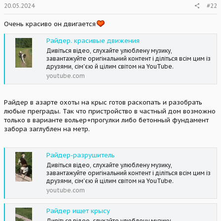
s
20.05.2024
#22
:
Очень красиво он двигается
Райдер. красивые движения
Дивіться відео, слухайте улюблену музику,
завантажуйте оригінальний контент і діліться всім цим із
друзями, сім'єю й цілим світом на YouTube.
youtube.com
Райдер в азарте охоты на крыс готов раскопать и разобрать
любые преграды. Так что пристройство в частный дом возможно
только в варианте вольер+прогулки либо бетонный фундамент
забора заглублен на метр.
Райдер-разрушитель
Дивіться відео, слухайте улюблену музику,
завантажуйте оригінальний контент і діліться всім цим із
друзями, сім'єю й цілим світом на YouTube.
youtube.com
Райдер ищет крысу
Дивіться відео, слухайте улюблену музику,