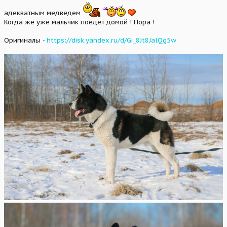
адекватным медведем
Когда же уже мальчик поедет домой ! Пора !
Оригиналы -
https://disk.yandex.ru/d/Gi_8Jt8JalQg5w