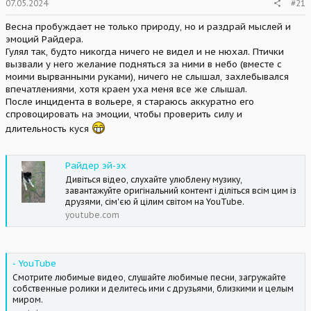
07.05.2024
#21
Весна пробуждает не только природу, но и раздрай мыслей и
эмоций Райдера.
Гулял так, будто никогда ничего не видел и не нюхал. Птички
вызвали у него желание подняться за ними в небо (вместе с
моими вырванными руками), ничего не слышал, захлебывался
впечатлениями, хотя краем уха меня все же слышал.
После инцидента в вольере, я стараюсь аккуратно его
спровоцировать на эмоции, чтобы проверить силу и
длительность куся
Райдер эй-эх
Дивіться відео, слухайте улюблену музику,
завантажуйте оригінальний контент і діліться всім цим із
друзями, сім'єю й цілим світом на YouTube.
youtube.com
- YouTube
Смотрите любимые видео, слушайте любимые песни, загружайте
собственные ролики и делитесь ими с друзьями, близкими и целым
миром.