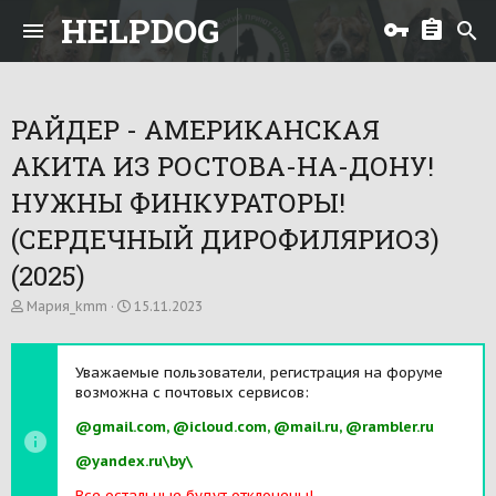
HELPDOG
РАЙДЕР - АМЕРИКАНСКАЯ
АКИТА ИЗ РОСТОВА-НА-ДОНУ!
НУЖНЫ ФИНКУРАТОРЫ!
(СЕРДЕЧНЫЙ ДИРОФИЛЯРИОЗ)
(2025)
А
Д
Мария_kmm
15.11.2023
в
а
т
т
о
а
Уважаемые пользователи, регистрация на форуме
р
н
возможна с почтовых сервисов:
т
а
е
ч
@gmail.com, @icloud.com, @mail.ru, @rambler.ru
м
а
ы
л
@yandex.ru\by\
а
Все остальные будут отклонены!