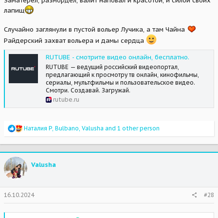
Заматерел, размордел, валит наповал и красотой, и силой своих
лапищ
Случайно заглянули в пустой вольер Лучика, а там Чайна
Райдерский захват вольера и дамы сердца
RUTUBE - смотрите видео онлайн, бесплатно.
RUTUBE — ведущий российский видеопортал,
предлагающий к просмотру тв онлайн, кинофильмы,
сериалы, мультфильмы и пользовательское видео.
Смотри. Создавай. Загружай.
rutube.ru
R
Наталия Р
,
Bulbano
,
Valusha
and 1 other person
e
a
c
t
Valusha
i
o
n
s
16.10.2024
#28
: