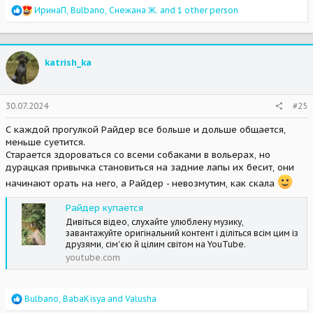
R
ИринаП
,
Bulbano
,
Снежана Ж.
and 1 other person
e
a
c
t
katrish_ka
i
o
n
s
30.07.2024
#25
:
С каждой прогулкой Райдер все больше и дольше общается,
меньше суетится.
Старается здороваться со всеми собаками в вольерах, но
дурацкая привычка становиться на задние лапы их бесит, они
начинают орать на него, а Райдер - невозмутим, как скала
Райдер купается
Дивіться відео, слухайте улюблену музику,
завантажуйте оригінальний контент і діліться всім цим із
друзями, сім'єю й цілим світом на YouTube.
youtube.com
R
Bulbano
,
BabaKisya
and
Valusha
e