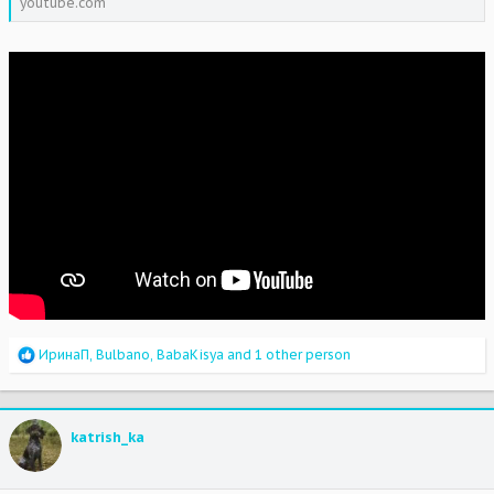
youtube.com
R
ИринаП
,
Bulbano
,
BabaKisya
and 1 other person
e
a
c
t
katrish_ka
i
o
n