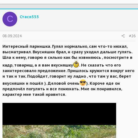
a
c
t
С
Стася555
i
o
n
s
08.09.2024
#26
:
Интересный парнишка. Гулял нормально, сам что-то нюхал,
высматривал. Вкусняшки брал, и сразу уходил дальше гулять.
Шла к нему, говорю я сильно как бы извиняюсь , посмотрите в
кадр, товарищ, а я вам вкусняшку
. Не сказать что его
заинтересовало предложение. Пришлось кружится вокруг него
и так и так. Подойдет, говорит ну ладно , что там у вас, берет
вкусняшки и пошёл ). Деловой очень
). Короче еде он
предпочёл погулять и все понюхать. Мне он понравился,
характер мне такой нравится.