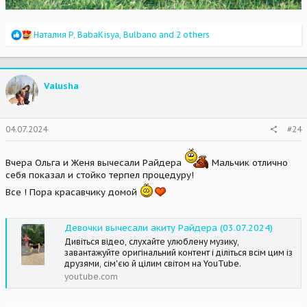
R
Наталия Р
,
BabaKisya
,
Bulbano
and 2 others
e
a
c
t
Valusha
i
o
n
s
04.07.2024
#24
:
Вчера Ольга и Женя вычесали Райдера
Мальчик отлично
себя показал и стойко терпел процедуру!
Все ! Пора красавчику домой
Девочки вычесали акиту Райдера (03.07.2024)
Дивіться відео, слухайте улюблену музику,
завантажуйте оригінальний контент і діліться всім цим із
друзями, сім'єю й цілим світом на YouTube.
youtube.com