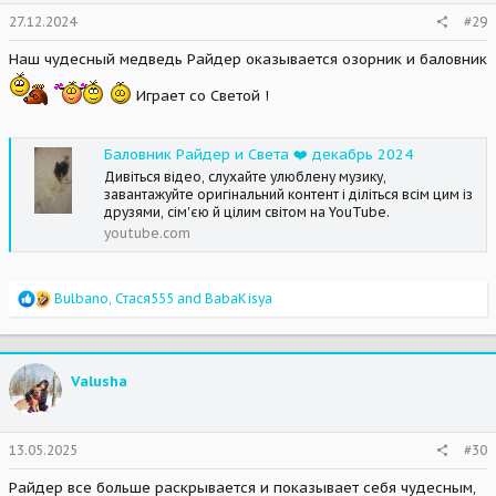
s
27.12.2024
#29
:
Наш чудесный медведь Райдер оказывается озорник и баловник
Играет со Светой !
Баловник Райдер и Света ❤️ декабрь 2024
Дивіться відео, слухайте улюблену музику,
завантажуйте оригінальний контент і діліться всім цим із
друзями, сім'єю й цілим світом на YouTube.
youtube.com
R
Bulbano
,
Стася555
and
BabaKisya
e
a
c
t
Valusha
i
o
n
s
13.05.2025
#30
:
Райдер все больше раскрывается и показывает себя чудесным,