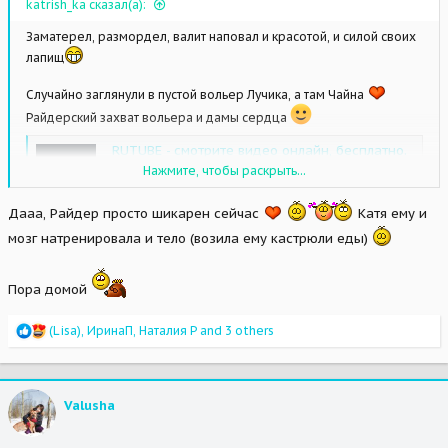
katrish_ka сказал(а):
Заматерел, размордел, валит наповал и красотой, и силой своих
лапищ
Случайно заглянули в пустой вольер Лучика, а там Чайна
Райдерский захват вольера и дамы сердца
RUTUBE - смотрите видео онлайн, бесплатно.
RUTUBE — ведущий российский видеопортал,
Нажмите, чтобы раскрыть...
предлагающий к просмотру тв онлайн,
кинофильмы, сериалы, мультфильмы и
Дааа, Райдер просто шикарен сейчас
Катя ему и
пользовательское видео. Смотри. Создавай.
Загружай.
мозг натренировала и тело (возила ему кастрюли еды)
rutube.ru
Пора домой
R
(Lisa)
,
ИринаП
,
Наталия Р
and 3 others
e
a
c
t
Valusha
i
o
n