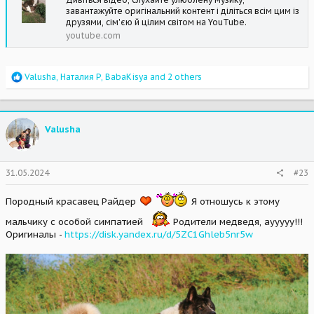
завантажуйте оригінальний контент і діліться всім цим із
друзями, сім'єю й цілим світом на YouTube.
youtube.com
R
Valusha
,
Наталия Р
,
BabaKisya
and 2 others
e
a
c
t
Valusha
i
o
n
s
31.05.2024
#23
:
Породный красавец Райдер
Я отношусь к этому
мальчику с особой симпатией
Родители медведя, аууууу!!!
Оригиналы -
https://disk.yandex.ru/d/5ZC1Ghleb5nr5w