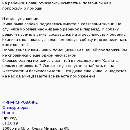
на ребёнка. Врачи отказались усыплять и позвонили нам
попросили о помощи!
И опять усыпление.
Жила-была собака, радовалась вместе с хозяевами жизни. Но
случился у хозяев неожиданно ребенок и переезд. И собаку
решили пустить в утиль, сославшись на агрессивность к ребенку.
Клиника отказалась усыплять здоровую собаку и позвонили нам.
Как отказать?
Обращаемся к вам - наши помощники! Без Вашей поддержки мы
не справимся с еще одной несчастной!
Сколько раз мы метались с запятой в предложении "Казнить
нельзя помиловать"? Сколько душ не успели забрать из-за
жестокости и бесчеловечности? Эта душа еще жива! И надеется
на нас с Вами! Давайте все вместе поможем ей!
ФИНАНСИРОВАНИЕ
Финкураторы
Итого:
Приход
01.10.19
1000р на СБ от Ольга Митько из ФБ