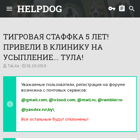
HELPDOG
ТИГРОВАЯ СТАФФКА 5 ЛЕТ!
ПРИВЕЛИ В КЛИНИКУ НА
УСЫПЛЕНИЕ... ТУЛА!
А
Д
TaLila
01.10.2019
в
а
т
т
о
а
Уважаемые пользователи, регистрация на форуме
р
н
возможна с почтовых сервисов:
т
а
е
ч
@gmail.com, @icloud.com, @mail.ru, @rambler.ru
м
а
ы
л
@yandex.ru\by\
а
Все остальные будут отклонены!