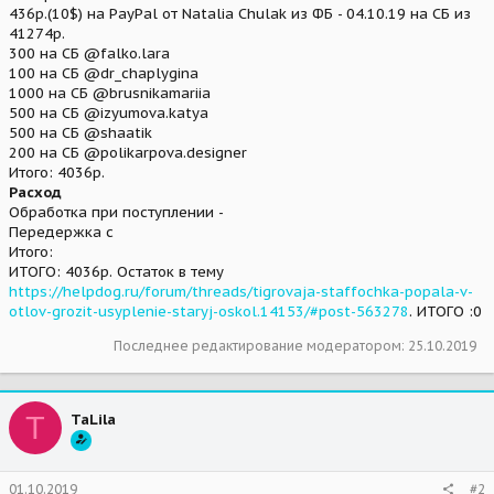
436р.(10$) на PayPal от Natalia Chulak из ФБ - 04.10.19 на СБ из
41274р.
300 на СБ @falko.lara
100 на СБ @dr_chaplygina
1000 на СБ @brusnikamariia
500 на СБ @izyumova.katya
500 на СБ @shaatik
200 на СБ @polikarpova.designer
Итого: 4036р.
Расход
Обработка при поступлении -
Передержка с
Итого:
ИТОГО: 4036р. Остаток в тему
https://helpdog.ru/forum/threads/tigrovaja-staffochka-popala-v-
otlov-grozit-usyplenie-staryj-oskol.14153/#post-563278
. ИТОГО :0
Последнее редактирование модератором:
25.10.2019
T
TaLila
01.10.2019
#2