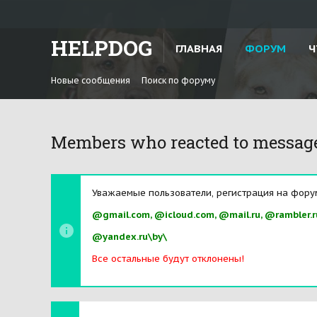
HELPDOG
ГЛАВНАЯ
ФОРУМ
Ч
Новые сообщения
Поиск по форуму
Members who reacted to messag
Уважаемые пользователи, регистрация на фору
@gmail.com, @icloud.com, @mail.ru, @rambler.r
@yandex.ru\by\
Все остальные будут отклонены!