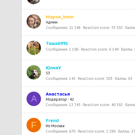
Мария_kmm
Админ
Сообщения
21 548
Reaction score
33 502
Балл
Таша6991
Сообщения
1 196
Reaction score
6 149
Баллы
ЮлияУ.
53
Сообщения
143
Reaction score
303
Баллы
63
Анастасья
А
Модератор
·
42
Сообщения
13 745
Reaction score
40 592
Балл
Frend
F
Из
Москва
Сообщения
670
Reaction score
2 299
Баллы
2