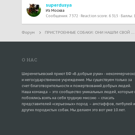
superdusya
Из
Москва
Сообщения
7 372
Reaction score
6 315
Баллы
Форум
ПРИСТРОЕННЫЕ СОБАКИ: ОНИ НАШЛИ СВОЙ ДОМ!
О НАС
Шереметьевский приют БФ «В добрые руки» - некоммерческ
и негосударственное учреждение. Мы существуем только за
счет благотворительности и пожертвований добрых людей.
Наша команда – это сообщество уникальных людей, которые 
побоялись взять на себя трудную миссию – спасать
представителей «серьезных» пород – амстаффов, питбулей 
других породистых собак. Мы делаем это вот уже 10 лет.