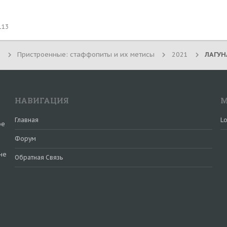
113
Пристроенные: стаффопиты и их метисы
2021
НАВИГАЦИЯ
М
Главная
Lo
ое
Форум
не
Обратная Связь
и