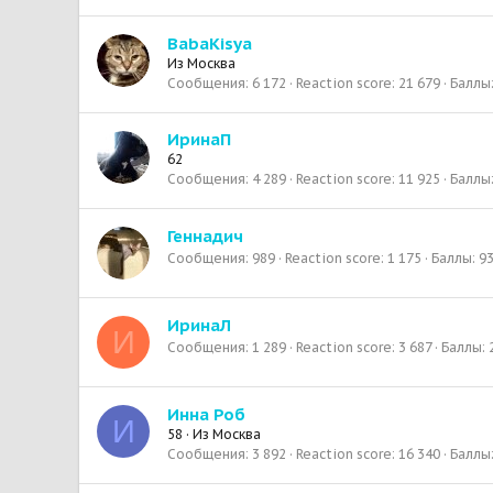
BabaKisya
Из
Москва
Сообщения
6 172
Reaction score
21 679
Баллы
ИринаП
62
Сообщения
4 289
Reaction score
11 925
Баллы
Геннадич
Сообщения
989
Reaction score
1 175
Баллы
9
ИринаЛ
И
Сообщения
1 289
Reaction score
3 687
Баллы
Инна Роб
И
58
·
Из
Москва
Сообщения
3 892
Reaction score
16 340
Баллы