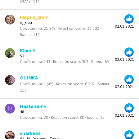
Баллы
113
Мария_kmm
Админ
02.01.2021
Сообщения
21 548
Reaction score
33 502
Баллы
113
ЮлияУ.
53
02.01.2021
Сообщения
143
Reaction score
303
Баллы
63
OLINKA
Сообщения
1 969
Reaction score
6 202
Баллы
02.01.2021
113
Nastena-nv
N
48
02.01.2021
Сообщения
20
Reaction score
80
Баллы
12
sharke62
64
·
Из
Эстония, Таллин