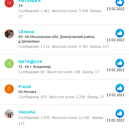
Наталья К
Н
34
13.02.2022
Сообщения
2 482
Reaction score
3 429
Баллы
27
СЕлена
64
·
Из
Московская обл.,Дмитровский район,
13.02.2022
д.Шелепино
Сообщения
1 151
Reaction score
3 762
Баллы
113
NATA@LYA
N
51
·
Из
г. Владимир
13.02.2022
Сообщения
89
Reaction score
109
Баллы
17
Frend
F
Из
Москва
13.02.2022
Сообщения
670
Reaction score
2 299
Баллы
27
Valusha
Сообщения
2 970
Reaction score
12 192
Баллы
13.02.2022
113