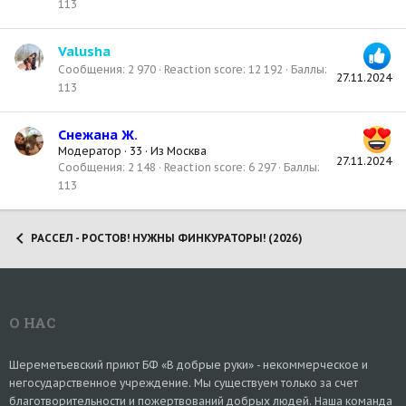
113
Valusha
Сообщения
2 970
Reaction score
12 192
Баллы
27.11.2024
113
Снежана Ж.
Модератор
·
33
·
Из
Москва
27.11.2024
Сообщения
2 148
Reaction score
6 297
Баллы
113
РАССЕЛ - РОСТОВ! НУЖНЫ ФИНКУРАТОРЫ! (2026)
О НАС
Шереметьевский приют БФ «В добрые руки» - некоммерческое и
негосударственное учреждение. Мы существуем только за счет
благотворительности и пожертвований добрых людей. Наша команда