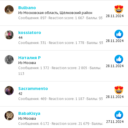
Bulbano
Из
Московская область, Щёлковский район
28.11.2024
Сообщения
897
Reaction score
1 667
Баллы
93
kossiatoro
44
28.11.2024
Сообщения
331
Reaction score
1 778
Баллы
93
Наталия Р
Из
Москва
28.11.2024
Сообщения
1 372
Reaction score
2 805
Баллы
113
Sacrammento
42
28.11.2024
Сообщения
469
Reaction score
1 187
Баллы
93
BabaKisya
Из
Москва
27.11.2024
Сообщения
6 172
Reaction score
21 679
Баллы