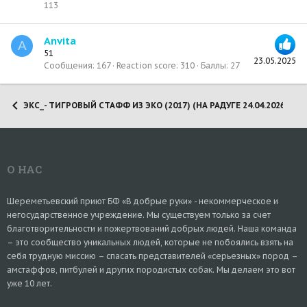
113
Anvita
A
51
23.05.2025
Сообщения
167
Reaction score
310
Баллы
27
ЭКС_- ТИГРОВЫЙ СТАФФ ИЗ ЭКО (2017) (НА РАДУГЕ 24.04.2026)
О НАС
Шереметьевский приют БФ «В добрые руки» - некоммерческое и
негосударственное учреждение. Мы существуем только за счет
благотворительности и пожертвований добрых людей. Наша команда
– это сообщество уникальных людей, которые не побоялись взять на
себя трудную миссию – спасать представителей «серьезных» пород –
амстаффов, питбулей и других породистых собак. Мы делаем это вот
уже 10 лет.