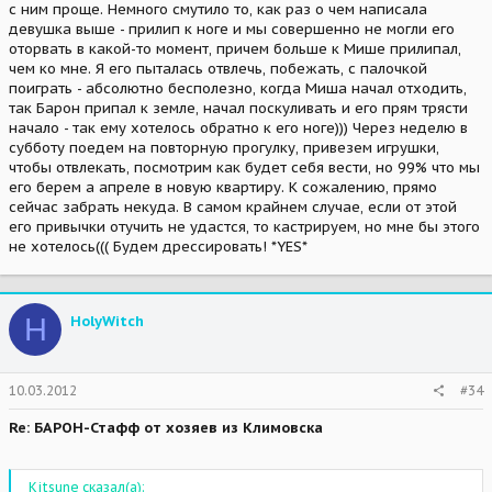
с ним проще. Немного смутило то, как раз о чем написала
девушка выше - прилип к ноге и мы совершенно не могли его
оторвать в какой-то момент, причем больше к Мише прилипал,
чем ко мне. Я его пыталась отвлечь, побежать, с палочкой
поиграть - абсолютно бесполезно, когда Миша начал отходить,
так Барон припал к земле, начал поскуливать и его прям трясти
начало - так ему хотелось обратно к его ноге))) Через неделю в
субботу поедем на повторную прогулку, привезем игрушки,
чтобы отвлекать, посмотрим как будет себя вести, но 99% что мы
его берем а апреле в новую квартиру. К сожалению, прямо
сейчас забрать некуда. В самом крайнем случае, если от этой
его привычки отучить не удастся, то кастрируем, но мне бы этого
не хотелось((( Будем дрессировать! *YES*
H
HolyWitch
10.03.2012
#34
Re: БАРОН-Стафф от хозяев из Климовска
Kitsune сказал(а):