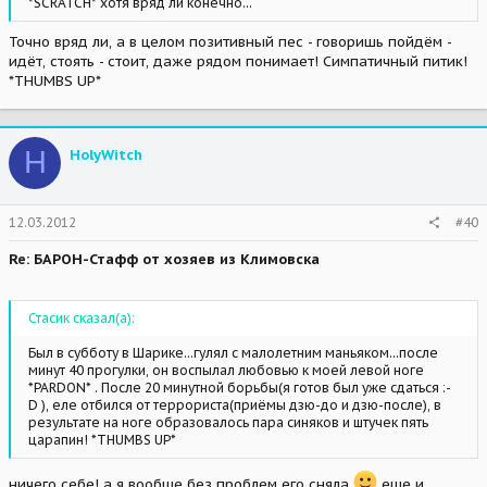
*SCRATCH* хотя вряд ли конечно...
Точно вряд ли, а в целом позитивный пес - говоришь пойдём -
идёт, стоять - стоит, даже рядом понимает! Симпатичный питик!
*THUMBS UP*
H
HolyWitch
12.03.2012
#40
Re: БАРОН-Стафф от хозяев из Климовска
Стасик сказал(а):
Был в субботу в Шарике...гулял с малолетним маньяком...после
минут 40 прогулки, он воспылал любовью к моей левой ноге
*PARDON* . После 20 минутной борьбы(я готов был уже сдаться :-
D ), еле отбился от террориста(приёмы дзю-до и дзю-после), в
результате на ноге образовалось пара синяков и штучек пять
царапин! *THUMBS UP*
ничего себе! а я вообще без проблем его сняла
еще и