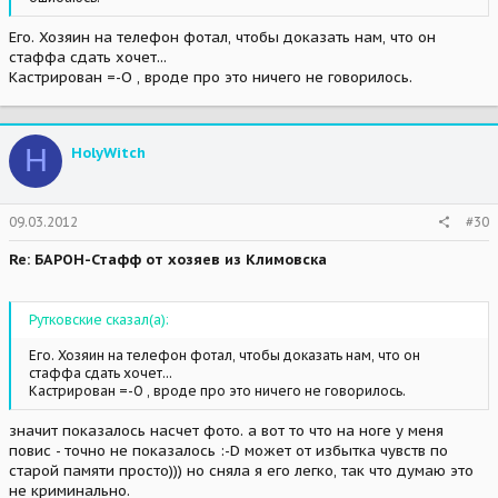
Его. Хозяин на телефон фотал, чтобы доказать нам, что он
стаффа сдать хочет...
Кастрирован =-O , вроде про это ничего не говорилось.
H
HolyWitch
09.03.2012
#30
Re: БАРОН-Стафф от хозяев из Климовска
Рутковские сказал(а):
Его. Хозяин на телефон фотал, чтобы доказать нам, что он
стаффа сдать хочет...
Кастрирован =-O , вроде про это ничего не говорилось.
значит показалось насчет фото. а вот то что на ноге у меня
повис - точно не показалось :-D может от избытка чувств по
старой памяти просто))) но сняла я его легко, так что думаю это
не криминально.