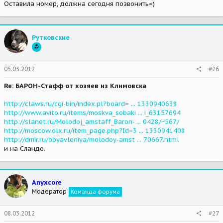
Оставила номер, должна сегодня позвонить=)
Рутковские
05.03.2012
#26
Re: БАРОН-Стафф от хозяев из Климовска
http://claws.ru/cgi-bin/index.pl?board= ... 1330940638
http://www.avito.ru/items/moskva_sobaki ... i_63157694
http://slanet.ru/Molodoj_amstaff_Baron- ... 0428/~567/
http://moscow.olx.ru/item_page.php?Id=3 ... 1330941408
http://dmir.ru/obyavleniya/molodoy-amst ... 70667.html
и на Сландо.
Anyxcore
Модератор
Команда форума
08.03.2012
#27