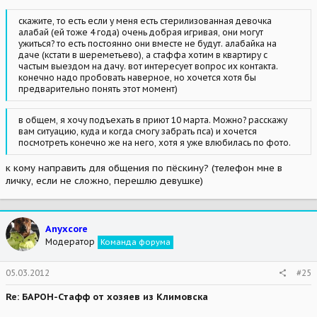
скажите, то есть если у меня есть стерилизованная девочка
алабай (ей тоже 4 года) очень добрая игривая, они могут
ужиться? то есть постоянно они вместе не будут. алабайка на
даче (кстати в шереметьево), а стаффа хотим в квартиру с
частым выездом на дачу. вот интересует вопрос их контакта.
конечно надо пробовать наверное, но хочется хотя бы
предварительно понять этот момент)
в общем, я хочу подъехать в приют 10 марта. Можно? расскажу
вам ситуацию, куда и когда смогу забрать пса) и хочется
посмотреть конечно же на него, хотя я уже влюбилась по фото.
к кому направить для общения по пёскину? (телефон мне в
личку, если не сложно, перешлю девушке)
Anyxcore
Модератор
Команда форума
05.03.2012
#25
Re: БАРОН-Стафф от хозяев из Климовска