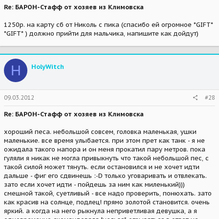
Re: БАРОН-Стафф от хозяев из Климовска
1250р. на карту сб от Николь с пика (спасибо ей огромное *GIFT*
*GIFT* ) должно прийти для мальчика, напишите как дойдут)
H
HolyWitch
09.03.2012
#28
Re: БАРОН-Стафф от хозяев из Климовска
хороший песа. небольшой совсем, головка маленькая, ушки
маленькие. все время улыбается. при этом прет как танк - я не
ожидала такого напора и он меня прокатил пару метров. пока
гуляли я никак не могла привыкнуть что такой небольшой пес, с
такой силой может тянуть. если остановился и не хочет идти
дальше - фиг его сдвинешь :-D только уговаривать и отвлекать.
зато если хочет идти - пойдешь за ним как миленький)))
смешной такой, суетливый - все надо проверить, понюхать. зато
как красив на солнце, подлец! прямо золотой становится. очень
яркий. а когда на него рыкнула неприветливая девушка, а я