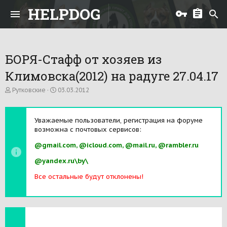
HELPDOG
БОРЯ-Стафф от хозяев из
Климовска(2012) на радуге 27.04.17
А
Д
Рутковские
03.03.2012
в
а
т
т
о
а
Уважаемые пользователи, регистрация на форуме
р
н
возможна с почтовых сервисов:
т
а
е
ч
@gmail.com, @icloud.com, @mail.ru, @rambler.ru
м
а
ы
л
@yandex.ru\by\
а
Все остальные будут отклонены!