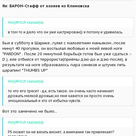
Re: БАРОН-Стафф от хозяев из Климовска
HolyWitch сказал(а):
в том то и дело что он уже кастрирован)) я потому и удивилась.
Был в субботу в Шарике...гулял с малолетним маньяком...после
минут 40 прогулки, он воспылал любовью к моей левой ноге
*PARDON* . После 20 минутной борьбы(я готов был уже сдаться :-
D ), еле отбился от террориста(приёмы дзю-до и дзю-после), в
результате на ноге образовалось пара синяков и штучек пять
царапин! *THUMBS UP*
HolyWitch сказал(а):
то что его трясет - да, есть такое. он очень часто начинает
дрожать мелкой дрожью,но мне кажется он просто очень
эмоциональный и это от избытка чувств.
Вот это замечено не было...
HolyWitch сказал(а):
PS может он не вязать виснет, а внимание так привлекает?