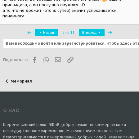
пристыдила, а он послушно смутился :-D
а то что не дрожит - это ж супер) значит успокаивается
понемногу.
Первый
Последняя
Назад
2 из 11
Вперед
Вам необходимо войти или зарегистрироваться, чтобы здесь от
Facebook
WhatsApp
Электронная почта
Ссылка
Поделиться:
Мемориал
О НАС
Шереметьевский приют БФ «В добрые руки» - некоммерческое и
негосударственное учреждение. Мы существуем только за счет
благотворительности и пожертвований добрых людей. Наша команда