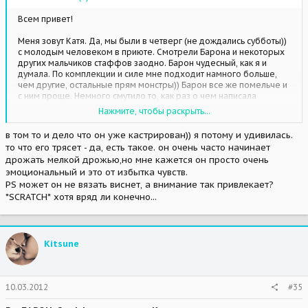
Всем привет!
Меня зовут Катя. Да, мы были в четверг (не дождались субботы))
с молодым человеком в приюте. Смотрели Барона и некоторых
других мальчиков стаффов заодно. Барон чудесный, как я и
думала. По комплекции и силе мне подходит намного больше,
чем другие, остальные прям монстры)) Барон все же помельче и
с ним проще. Немного смутило то, как раз о чем написала
девушка выше - прилип к ноге и мы совершенно не могли его
Нажмите, чтобы раскрыть...
оторвать в какой-то момент, причем больше к Мише прилипал,
чем ко мне. Я его пыталась отвлечь, побежать, с палочкой
в том то и дело что он уже кастрирован)) я потому и удивилась.
поиграть - абсолютно бесполезно, когда Миша начал отходить,
то что его трясет - да, есть такое. он очень часто начинает
так Барон припал к земле, начал поскуливать и его прям трясти
дрожать мелкой дрожью,но мне кажется он просто очень
начало - так ему хотелось обратно к его ноге))) Через неделю в
эмоциональный и это от избытка чувств.
субботу поедем на повторную прогулку, привезем игрушки,
чтобы отвлекать, посмотрим как будет себя вести, но 99% что мы
PS может он не вязать виснет, а внимание так привлекает?
его берем а апреле в новую квартиру. К сожалению, прямо
*SCRATCH* хотя вряд ли конечно...
сейчас забрать некуда. В самом крайнем случае, если от этой его
привычки отучить не удастся, то
кастрируем
, но мне бы этого не
хотелось((( Будем дрессировать! *YES*
Kitsune
10.03.2012
#35