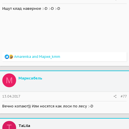
Ищут клад наверное :-D :-D :-D
R
Amarenka
and
Мария_kmm
e
a
c
t
М
Марисабель
i
o
n
s
13.04.2017
#77
:
Вечно копают)) Или носятся как лоси по лесу :-D
T
TaLila