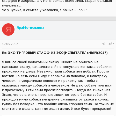
стаффов и лабров.... а у меня сейчас всего лишь старая большая
пуделица.....
Че у Тузика, в смысле у человека, в башке......?????
Я
ЯраМстиславна
17.03.2017
#67
Re: ЭКС-ТИГРОВЫЙ СТАФФ ИЗ ЭКО(ИСПЫТАТЕЛЬНЫЙ)2017)
Я вам со своей колокольни скажу. Никого не обижаю, не
наезжаю, скажу, как делаю я. Я не допускаю контакта собаки и
прохожих на улице. Неважно, злая собака или добрая. Просто
вот так. То есть если я иду с собакой на поводке, и навстречу
человек - я укорачиваю поводок и прохожу так, чтобы я
оказалась между собакой и человеком. Не даю собаке тянуться
к прохожему. Если сами просят погладить - тогда да. Иначе нет.
Знаю, что есть очень нервные люди, которые боятся собак. И
проходят мимо собаки внутренне сжавшись от ужаса в комок.
Гулять без поводка - это вообще очень спорная тема. Но точно не
стоит этого делать там, где ходят люди. И все будет прекрасно!