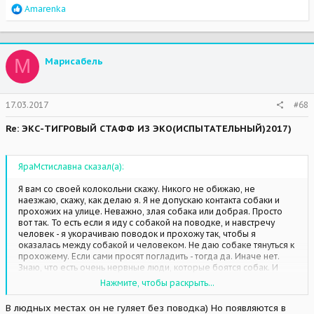
R
Amarenka
e
a
c
t
М
Марисабель
i
o
n
s
17.03.2017
#68
:
Re: ЭКС-ТИГРОВЫЙ СТАФФ ИЗ ЭКО(ИСПЫТАТЕЛЬНЫЙ)2017)
ЯраМстиславна сказал(а):
Я вам со своей колокольни скажу. Никого не обижаю, не
наезжаю, скажу, как делаю я. Я не допускаю контакта собаки и
прохожих на улице. Неважно, злая собака или добрая. Просто
вот так. То есть если я иду с собакой на поводке, и навстречу
человек - я укорачиваю поводок и прохожу так, чтобы я
оказалась между собакой и человеком. Не даю собаке тянуться к
прохожему. Если сами просят погладить - тогда да. Иначе нет.
Знаю, что есть очень нервные люди, которые боятся собак. И
проходят мимо собаки внутренне сжавшись от ужаса в комок.
Нажмите, чтобы раскрыть...
Гулять без поводка - это вообще очень спорная тема. Но точно
не стоит этого делать там, где ходят люди. И все будет
В людных местах он не гуляет без поводка) Но появляются в
прекрасно!