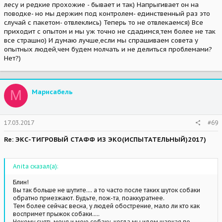
лесу и редкие прохожие - бывает и так) Напрыгивает он на
поводке- но мы держим под контролем- единственный раз это
случай с пакетом- отвлеклись) Теперь то не отвлекаемся) Все
приходит с опытом и мы уж точно не сдадимся,тем более не так
все страшно) И думаю лучше,если мы спрашиваем совета у
опытных людей,чем будем молчать и не делиться проблемами?
Нет?)
М
Марисабель
17.03.2017
#69
Re: ЭКС-ТИГРОВЫЙ СТАФФ ИЗ ЭКО(ИСПЫТАТЕЛЬНЫЙ)2017)
Anita сказал(а):
Блин!
Вы так больше не шутите.... а то часто после таких шуток собаки
обратно приезжают. Будьте, пож-та, поаккуратнее.
Тем более сейчас весна, у людей обострение, мало ли кто как
воспримет прыжок собаки.....
Некому снять меня и мою собаку, когда мы идем шаркая по