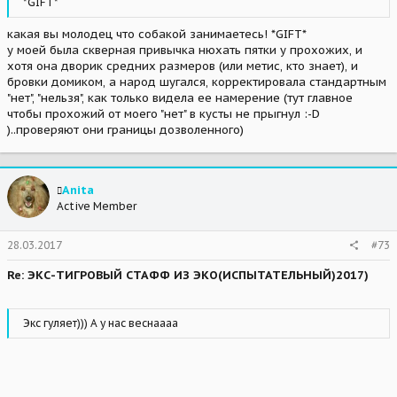
*GIFT*
какая вы молодец что собакой занимаетесь! *GIFT*
у моей была скверная привычка нюхать пятки у прохожих, и
хотя она дворик средних размеров (или метис, кто знает), и
бровки домиком, а народ шугался, корректировала стандартным
"нет", "нельзя", как только видела ее намерение (тут главное
чтобы прохожий от моего "нет" в кусты не прыгнул :-D
)..проверяют они границы дозволенного)
Anita
Active Member
28.03.2017
#73
Re: ЭКС-ТИГРОВЫЙ СТАФФ ИЗ ЭКО(ИСПЫТАТЕЛЬНЫЙ)2017)
Экс гуляет))) А у нас веснаааа