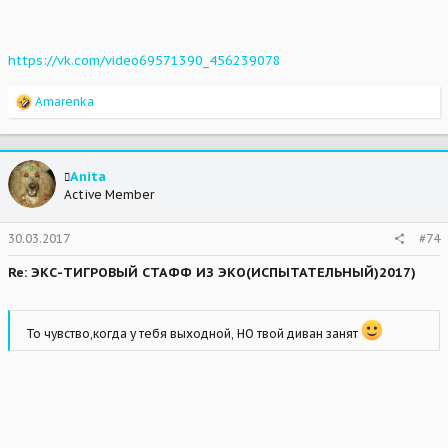
https://vk.com/video69571390_456239078
R
Amarenka
e
a
c
t
Anita
i
Active Member
o
n
s
30.03.2017
#74
:
Re: ЭКС-ТИГРОВЫЙ СТАФФ ИЗ ЭКО(ИСПЫТАТЕЛЬНЫЙ)2017)
То чувство,когда у тебя выходной, НО твой диван занят