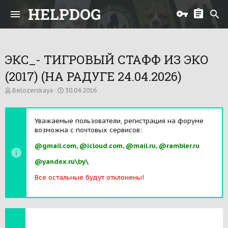
HELPDOG
ЭКС_- ТИГРОВЫЙ СТАФФ ИЗ ЭКО
(2017) (НА РАДУГЕ 24.04.2026)
А
Д
Belozerskaya
30.04.2016
в
а
т
т
о
а
Уважаемые пользователи, регистрация на форуме
р
н
возможна с почтовых сервисов:
т
а
е
ч
@gmail.com, @icloud.com, @mail.ru, @rambler.ru
м
а
ы
л
@yandex.ru\by\
а
Все остальные будут отклонены!