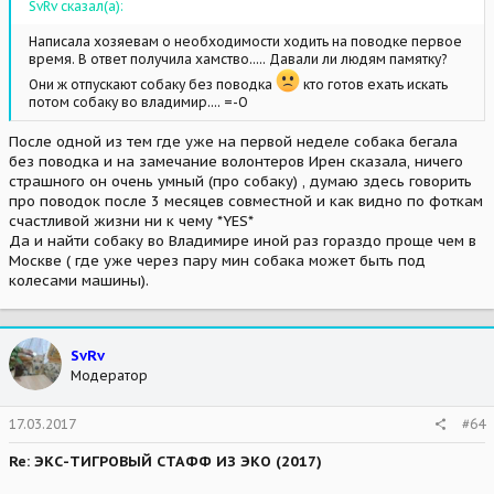
SvRv сказал(а):
Написала хозяевам о необходимости ходить на поводке первое
время. В ответ получила хамство..... Давали ли людям памятку?
Они ж отпускают собаку без поводка
кто готов ехать искать
потом собаку во владимир.... =-O
После одной из тем где уже на первой неделе собака бегала
без поводка и на замечание волонтеров Ирен сказала, ничего
страшного он очень умный (про собаку) , думаю здесь говорить
про поводок после 3 месяцев совместной и как видно по фоткам
счастливой жизни ни к чему *YES*
Да и найти собаку во Владимире иной раз гораздо проще чем в
Москве ( где уже через пару мин собака может быть под
колесами машины).
SvRv
Модератор
17.03.2017
#64
Re: ЭКС-ТИГРОВЫЙ СТАФФ ИЗ ЭКО (2017)