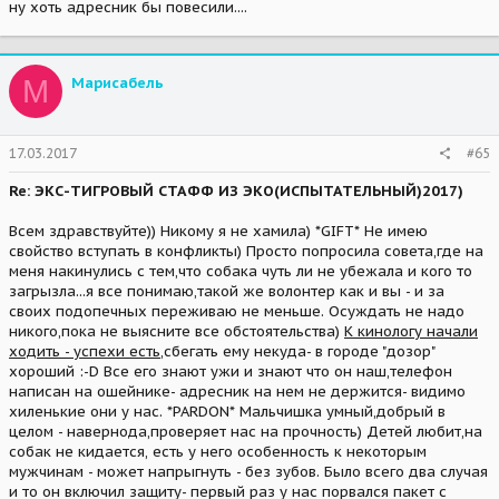
ну хоть адресник бы повесили....
М
Марисабель
17.03.2017
#65
Re: ЭКС-ТИГРОВЫЙ СТАФФ ИЗ ЭКО(ИСПЫТАТЕЛЬНЫЙ)2017)
Всем здравствуйте)) Никому я не хамила) *GIFT* Не имею
свойство вступать в конфликты) Просто попросила совета,где на
меня накинулись с тем,что собака чуть ли не убежала и кого то
загрызла...я все понимаю,такой же волонтер как и вы - и за
своих подопечных переживаю не меньше. Осуждать не надо
никого,пока не выясните все обстоятельства)
К кинологу начали
ходить - успехи есть
,сбегать ему некуда- в городе "дозор"
хороший :-D Все его знают ужи и знают что он наш,телефон
написан на ошейнике- адресник на нем не держится- видимо
хиленькие они у нас. *PARDON* Мальчишка умный,добрый в
целом - навернода,проверяет нас на прочность) Детей любит,на
собак не кидается, есть у него особенность к некоторым
мужчинам - может напрыгнуть - без зубов. Было всего два случая
и то он включил защиту- первый раз у нас порвался пакет с