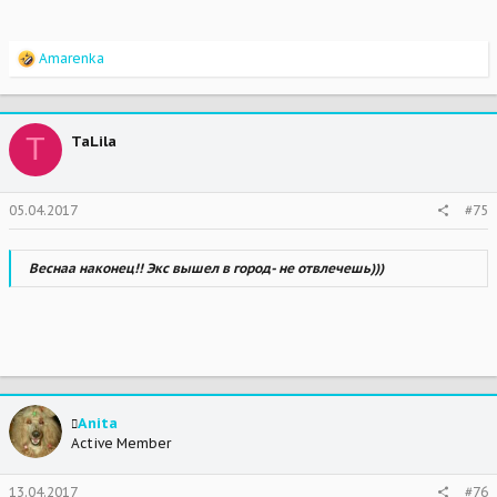
R
Amarenka
e
a
c
t
T
TaLila
i
o
n
s
05.04.2017
#75
:
Веснаа наконец!! Экс вышел в город- не отвлечешь)))
Anita
Active Member
13.04.2017
#76