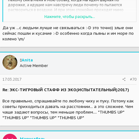
дорожке, а идущие нам навстречу люди почему-то пытаются
раствориться в воздухе. И при этом спокойно проходят мимо
стаффов и лабров.... а у меня сейчас всего лишь старая большая
Нажмите, чтобы раскрыть...
пуделица.....
Че у Тузика, в смысле у человека, в башке......?????
Да уж ...с людьми лучше не связываться :-D это точно) злые они
сейчас пошли и кусачие :-D особенно когда пьяны и им море по
колено \m/
Anita
Active Member
17.03.2017
#70
Re: ЭКС-ТИГРОВЫЙ СТАФФ ИЗ ЭКО(ИСПЫТАТЕЛЬНЫЙ)2017)
Все правильно, спрашивайте по любому чиху и пуку. Потому как
советы приходиться давать на расстоянии... а это сложнее. Чем
чаще задают вопросы, тем меньше проблем.... *THUMBS UP*
*THUMBS UP* *THUMBS UP* *THUMBS UP*
Марисабель