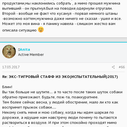
продуктами,мы наклонились собрать , а мимо прошел мужчина
выпивший - он прыгнул.Был на поводке,одернули отругали.
Второй - вообще не факт что кусанул - порвал немного штаны
-возможно когтем,мужчина даже ничего не сказал - ушел и все.
Может это моя вина - я панику навела - слишком жестко вам
описала ситуацию
Anita
Active Member
17.03.2017
#66
Re: ЭКС-ТИГРОВЫЙ СТАФФ ИЗ ЭКО(ИСПЫТАТЕЛЬНЫЙ)2017)
Блин!
Вы так больше не шутите.... а то часто после таких шуток собаки
обратно приезжают. Будьте, пож-та, поаккуратнее.
Тем более сейчас весна, у людей обострение, мало ли кто как
воспримет прыжок собаки.....
Некому снять меня и мою собаку, когда мы идем шаркая по
дорожке, а идущие нам навстречу люди почему-то пытаются
раствориться в воздухе. И при этом спокойно проходят мимо