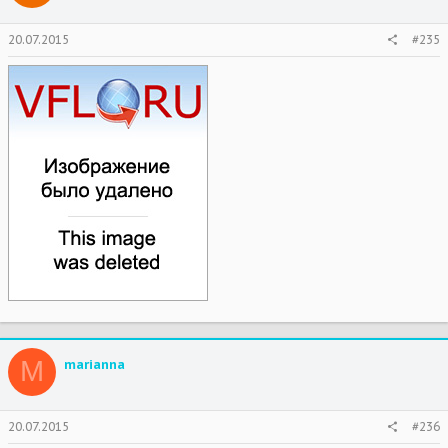
20.07.2015
#235
M
marianna
20.07.2015
#236