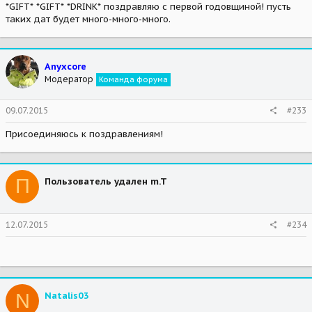
*GIFT* *GIFT* *DRINK* поздравляю с первой годовщиной! пусть
таких дат будет много-много-много.
Anyxcore
Модератор
Команда форума
09.07.2015
#233
Присоединяюсь к поздравлениям!
П
Пользователь удален m.T
12.07.2015
#234
N
Natalis03