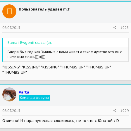
П
Пользователь удален m.T
06.07.2015
#228
Elena i Ewgenii сказал(а):
Вчера был год как Эмилька с нами живет а такое чувство что он с
нами всю жизнь)))))))))
*KISSING* *KISSING* *KISSING* *THUMBS UP* *THUMBS UP*
*THUMBS UP*
Varta
Команда форума
06.07.2015
#229
Отлично! И пара чудесная сложилась, не то что с Юнатой :-D