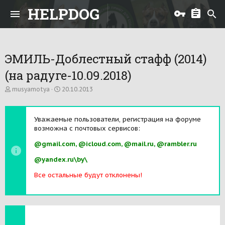
HELPDOG
ЭМИЛЬ-Доблестный стафф (2014)
(на радуге-10.09.2018)
А
Д
musyamotya
20.10.2013
в
а
т
т
о
а
Уважаемые пользователи, регистрация на форуме
р
н
возможна с почтовых сервисов:
т
а
е
ч
@gmail.com, @icloud.com, @mail.ru, @rambler.ru
м
а
ы
л
@yandex.ru\by\
а
Все остальные будут отклонены!