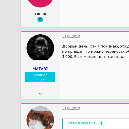
TaLila
12.01.2019
Добрый день. Как я понимаю, это д
не приедет, то можно перенести 3
3.000. Если можно, то тоже сюда.
MATARI
Команда
форума
09.11.2018
971
2 928
12.01.2019
93
MATARI сказал(а):
Мои зверушки
На радуге: Кичера-питбуль, Адиша-родезийский риджбек