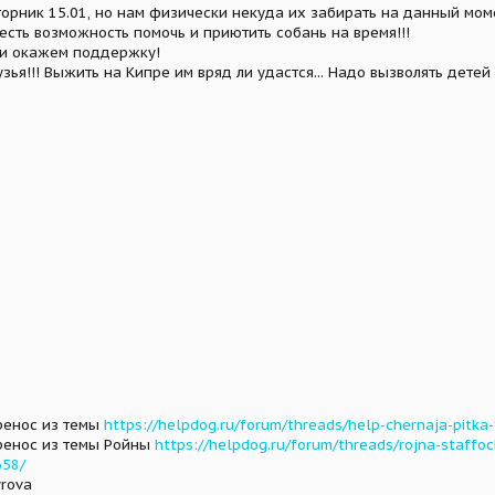
вторник 15.01, но нам физически некуда их забирать на данный мом
 есть возможность помочь и приютить собань на время!!!
и окажем поддержку!
!!! Выжить на Кипре им вряд ли удастся... Надо вызволять детей и ма
еренос из темы
https://helpdog.ru/forum/threads/help-chernaja-pitka
перенос из темы Ройны
https://helpdog.ru/forum/threads/rojna-staffo
658/
yrova