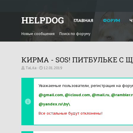
HELPDOG
ГЛАВНАЯ
ФОРУМ
Ч
Новые сообщения
Поиск по форуму
КИРМА - SOS! ПИТБУЛЬКЕ С 
А
Д
TaLila
12.01.2019
в
а
т
т
о
а
Уважаемые пользователи, регистрация на фору
р
н
т
а
@gmail.com, @icloud.com, @mail.ru, @rambler.r
е
ч
м
а
@yandex.ru\by\
ы
л
а
Все остальные будут отклонены!