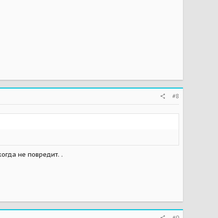
#8
огда не повредит. .
#9