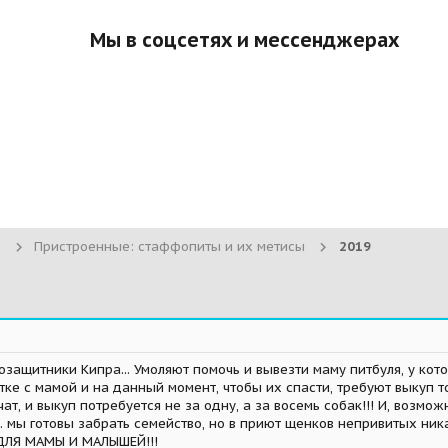
Мы в соцсетях и мессенджерах
Пристроенные: стаффопиты и их метисы
2019
оозащитники Кипра... Умоляют помочь и вывезти маму питбуля, у к
тке с мамой и на данный момент, чтобы их спасти, требуют выкуп т
ат, и выкуп потребуется не за одну, а за восемь собак!!! И, возмож
. мы готовы забрать семейство, но в приют щенков непривитых ника
ЛЯ МАМЫ И МАЛЫШЕЙ!!!