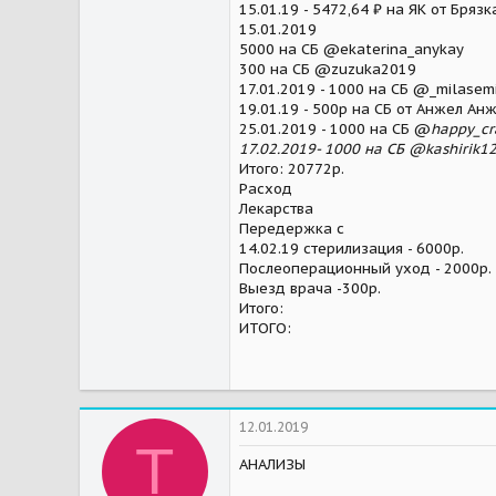
15.01.19 - 5472,64 ₽ на ЯК от Бряз
15.01.2019
5000 на СБ @ekaterina_anykay
300 на СБ @zuzuka2019
17.01.2019 - 1000 на СБ @_milasem
19.01.19 - 500р на СБ от Анжел Ан
25.01.2019 - 1000 на СБ @
happy_cr
17.02.2019- 1000 на СБ @kashirik1
Итого: 20772р.
Расход
Лекарства
Передержка с
14.02.19 стерилизация - 6000р.
Послеоперационный уход - 2000р.
Выезд врача -300р.
Итого:
ИТОГО:
12.01.2019
T
АНАЛИЗЫ