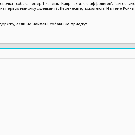
евочка - собака номер 1 из темы "Кипр - ад для стаффопитов". Там есть мо
на первую мамочку с щенками?". Перенесите, пожалуйста. И в теме Ройны и
ержку, если не найдем, собаки не приедут.