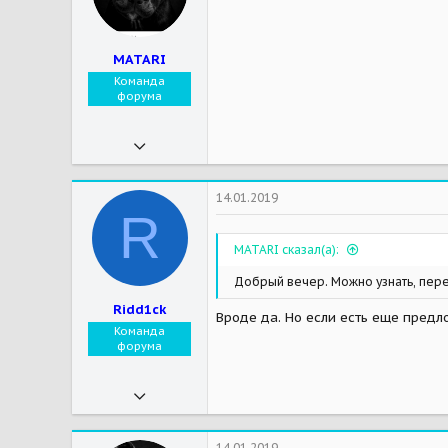
Мои зверушки
Была Вартуша почти 15 лет
MATARI
Команда
форума
09.11.2018
971
2 928
14.01.2019
R
93
MATARI сказал(а):
Мои зверушки
На радуге: Кичера-питбуль, Адиша-родезийский риджбек
Добрый вечер. Можно узнать, пере
Ridd1ck
Вроде да. Но если есть еще предл
Команда
форума
24.03.2017
2 178
1 173
14.01.2019