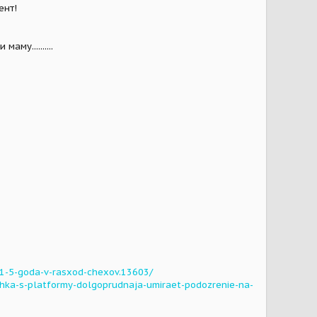
ент!
му..........
-1-5-goda-v-rasxod-chexov.13603/
chka-s-platformy-dolgoprudnaja-umiraet-podozrenie-na-