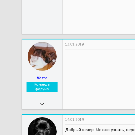
113
Мои зверушки
Была Вартуша почти 15 лет
13.01.2019
Varta
Команда
форума
04.06.2012
21 433
3 853
14.01.2019
113
Добрый вечер. Можно узнать, пер