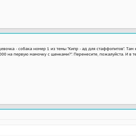
евочка - собака номер 1 из темы "Кипр - ад для стаффопитов". Там е
000 на первую мамочку с щенками?". Перенесите, пожалуйста. И в т