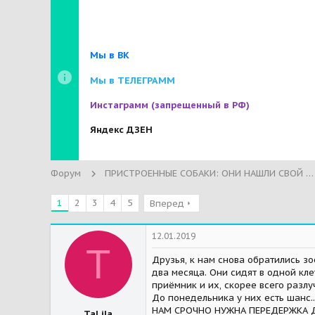
Мы в ВК
Мы в ТЕЛЕГРАММ
Инстаграмм
(запрещенный в РФ)
Яндекс ДЗЕН
Форум
ПРИСТРОЕННЫЕ СОБАКИ: ОНИ НАШЛИ СВОЙ ДОМ!
1
2
3
4
5
Вперед
12.01.2019
T
Друзья, к нам снова обратились з
два месяца. Они сидят в одной кле
приёмник и их, скорее всего разлуч
До понедельника у них есть шанс..
НАМ СРОЧНО НУЖНА ПЕРЕДЕРЖКА Д
TaLila