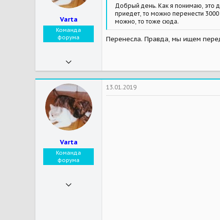
Добрый день. Как я понимаю, это д
приедет, то можно перенести 3000 
Varta
можно, то тоже сюда.
Команда
форума
Перенесла. Правда, мы ищем перед
04.06.2012
21 433
3 853
13.01.2019
113
Мои зверушки
Была Вартуша почти 15 лет
Varta
Команда
форума
04.06.2012
21 433
3 853