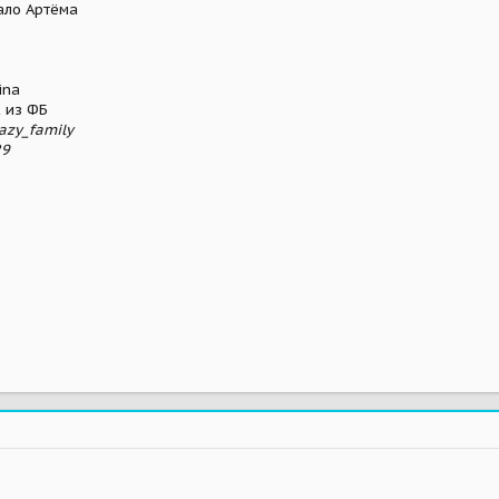
кало Артёма
ina
ж из ФБ
azy_family
29