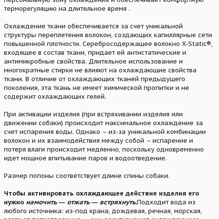
терморегуляцию на длительное время .
Охлаждение ткани обеспечивается за счет уникальной
структуры переплетения волокон, создающих капиллярные сети
повышенной плотности. Серебросодержащее волокно X-Static®,
входящее в состав ткани, придает ей антистатические и
антимикробные свойства. Длительное использование и
многократные стирки не влияют на охлаждающие свойства
ткани. В отличие от охлаждающих тканей предыдущего
поколения, эта ткань не имеет химической пропитки и не
содержит охлаждающих гелей.
При активации изделия (при встряхивании изделия или
движении собаки) происходит максимальное охлаждение за
счет испарения воды. Однако – из-за уникальной комбинации
волокон и их взаимодействия между собой – испарение и
потеря влаги происходит медленно, поскольку одновременно
идет мощное впитывание паров и водоотведение.
Размер попоны соответствует длине спины собаки.
Чтобы активировать охлаждающее действие изделия его
нужно
намочить ― отжать ― встряхнуть.
Подходит вода из
любого источника: из-под крана, дождевая, речная, морская,