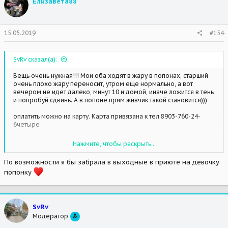
Елизавета88
15.05.2019
#154
SvRv сказал(а):
Вещь очень нужная!!! Мои оба ходят в жару в попонах, старший
очень плохо жару переносит, утром еще нормально, а вот
вечером не идет далеко, минут 10 и домой, иначе ложится в тень
и попробуй сдвинь. А в попоне прям живчик такой становится)))
оплатить можно на карту. Карта привязана к тел 8903-760-24-
6четыре
Могу в приют привезти, можно у меня на работе забрать (м.
Нажмите, чтобы раскрыть...
Пр.Мира), могу курьера отправить, но курьер платный, 300 рэ по
Москве.
По возможности я бы забрала в выходные в приюте на девочку
попонку
SvRv
Модератор