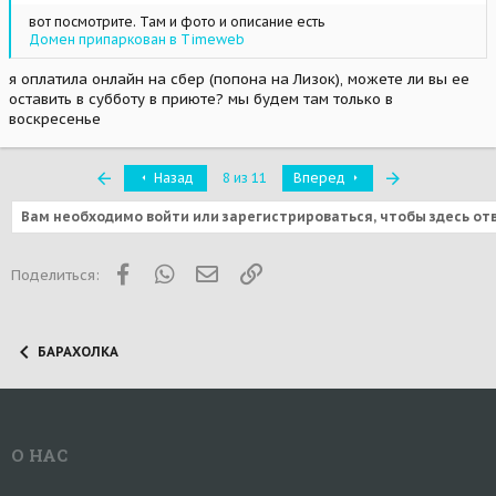
вот посмотрите. Там и фото и описание есть
Домен припаркован в Timeweb
я оплатила онлайн на сбер (попона на Лизок), можете ли вы ее
оставить в субботу в приюте? мы будем там только в
воскресенье
Первый
Последняя
Назад
8 из 11
Вперед
Вам необходимо войти или зарегистрироваться, чтобы здесь от
Facebook
WhatsApp
Электронная почта
Ссылка
Поделиться:
БАРАХОЛКА
О НАС