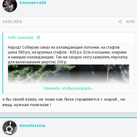
Елизавета88
14.05.2019
#142
SvRv сказал(а):
Народ! Собираю заказ на охлаждающие попонки, на стафов
цена 580 рэ, на крупных стафов - 620 рэ. Есть и косынки, коврики
и накидки охлаждающие. Так же заодно могу захватить перчатку
для вычесывания шерсти) 250 р.
Нажмите, чтобы раскрыть...
я бы своей взяла, не знаю как Лиза справляется с жарой , но
вещь нужная полезная !
NataVetrova