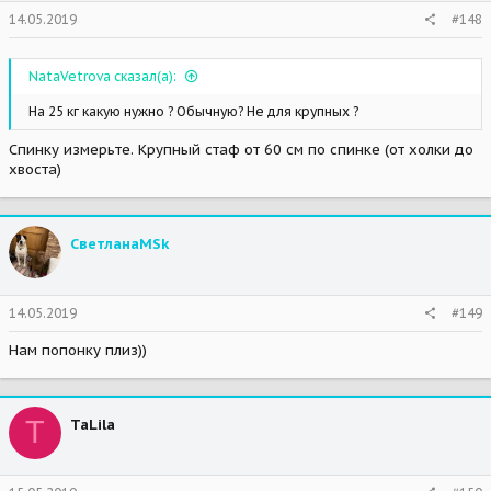
14.05.2019
#148
NataVetrova сказал(а):
На 25 кг какую нужно ? Обычную? Не для крупных ?
Спинку измерьте. Крупный стаф от 60 см по спинке (от холки до
хвоста)
СветланаMSk
14.05.2019
#149
Нам попонку плиз))
T
TaLila