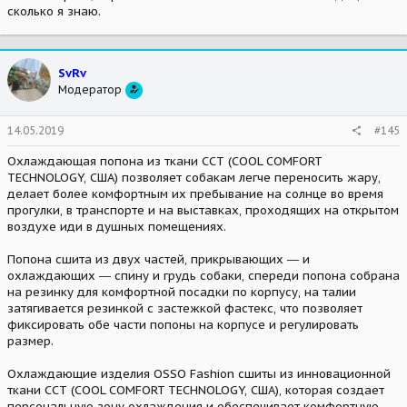
сколько я знаю.
SvRv
Модератор
14.05.2019
#145
Охлаждающая попона из ткани ССТ (COOL COMFORT
TECHNOLOGY, США) позволяет собакам легче переносить жару,
делает более комфортным их пребывание на солнце во время
прогулки, в транспорте и на выставках, проходящих на открытом
воздухе иди в душных помещениях.
Попона сшита из двух частей, прикрывающих ― и
охлаждающих ― спину и грудь собаки, спереди попона собрана
на резинку для комфортной посадки по корпусу, на талии
затягивается резинкой с застежкой фастекс, что позволяет
фиксировать обе части попоны на корпусе и регулировать
размер.
Охлаждающие изделия OSSO Fashion сшиты из инновационной
ткани ССТ (COOL COMFORT TECHNOLOGY, США), которая создает
персональную зону охлаждения и обеспечивает комфортную