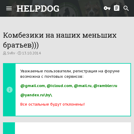
HELPDOG
Комбезики на наших меньших
братьев)))
А
Д
SvRv
13.10.2014
в
а
т
т
о
а
Уважаемые пользователи, регистрация на форуме
р
н
возможна с почтовых сервисов:
т
а
е
ч
@gmail.com, @icloud.com, @mail.ru, @rambler.ru
м
а
ы
л
@yandex.ru\by\
а
Все остальные будут отклонены!