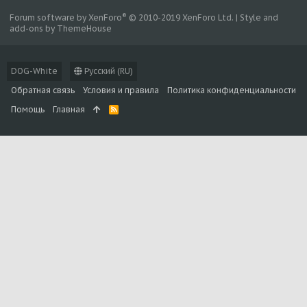
®
Forum software by XenForo
© 2010-2019 XenForo Ltd.
|
Style and
add-ons by ThemeHouse
DOG-White
Русский (RU)
Обратная связь
Условия и правила
Политика конфиденциальности
Помощь
Главная
R
S
S