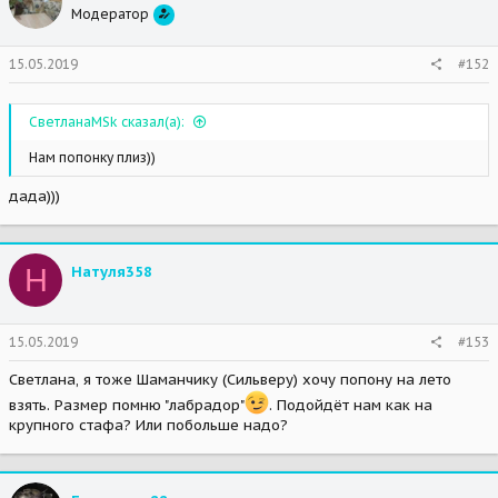
Модератор
15.05.2019
#152
СветланаMSk сказал(а):
Нам попонку плиз))
дада)))
Н
Натуля358
15.05.2019
#153
Светлана, я тоже Шаманчику (Сильверу) хочу попону на лето
взять. Размер помню "лабрадор"
. Подойдёт нам как на
крупного стафа? Или побольше надо?