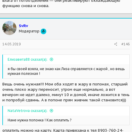
влага от потоотделения ― они реактивируют охлаждающую
функцию снова и снова.
SvRv
Модератор
14.05.2019
#146
Елизавета88 сказал(а):
я бы своей взяла, не знаю как Лиза справляется с жарой , но вещь
нужная полезная !
Вещь очень нужная!!! Мои оба ходят в жару в попонах, старший
очень плохо жару переносит, утром еще нормально, а вот
вечером не идет далеко, минут 10 и домой, иначе ложится в тень
и попробуй сдвинь. А в попоне прям живчик такой становится)))
NataVetrova сказал(а):
Нане нужна попонка ! Как оплатить ?
оплатить можно на карту. Карта привязана к тел 8903-760-24-