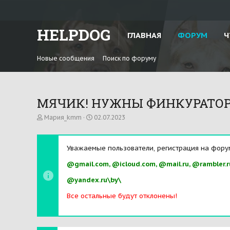
HELPDOG
ГЛАВНАЯ
ФОРУМ
Ч
Новые сообщения
Поиск по форуму
МЯЧИК! НУЖНЫ ФИНКУРАТОРЫ!
А
Д
Мария_kmm
02.07.2023
в
а
т
т
о
а
Уважаемые пользователи, регистрация на фору
р
н
т
а
@gmail.com, @icloud.com, @mail.ru, @rambler.r
е
ч
м
а
@yandex.ru\by\
ы
л
а
Все остальные будут отклонены!