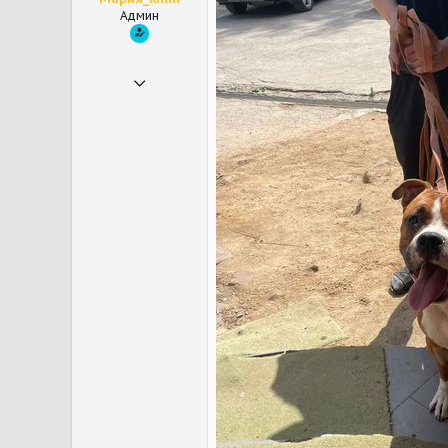
Админ
30.10.2018
21 548
33 502
113
Юки - дворняжка, Прохор - котик
Мои зверушки
Айна - питбуль