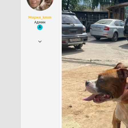
Мария_kmm
Админ
30.10.2018
21 548
33 502
113
Юки - дворняжка, Прохор - котик
Мои зверушки
Айна - питбуль