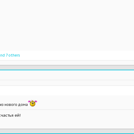
nd 7 others
из нового дома
счастья ей!