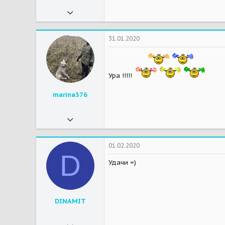
02.04.2019
6 172
21 679
31.01.2020
113
Москва
Ура !!!!!
Мои зверушки
Мася и Муся-кошки
marina376
10.12.2019
132
397
01.02.2020
D
63
Удачи =)
DINAMIT
29.10.2016