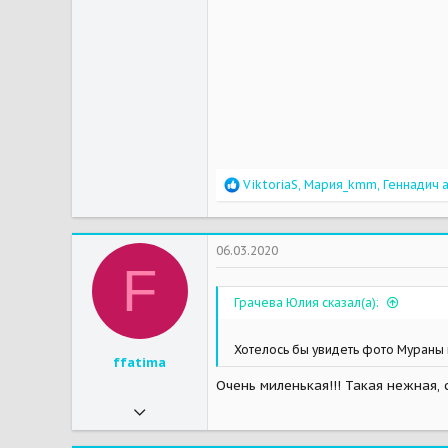
113
44
Москва
Мои зверушки
Бус - йоркширский терьер, Ричард - йоркширский терьер, Моника - йоркширский терьер, Стейси - йоркширский терьер
R
ViktoriaS
,
Мария_kmm
,
Геннадич
a
e
a
c
t
06.03.2020
i
F
o
n
Грачева Юлия сказал(а):
s
:
Хотелось бы увидеть фото Мураны 
ffatima
Очень миленькая!!! Такая нежная, 
13.08.2018
223