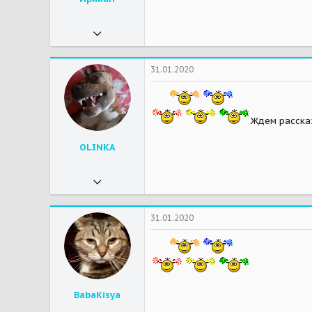
20.04.2019
4 289
11 925
31.01.2020
113
62
Ждем рассказ
Мои зверушки
Хантер - стафф
OLINKA
20.01.2019
1 969
6 202
31.01.2020
113
Мои зверушки
Миша-йорк, 10 лет
BabaKisya