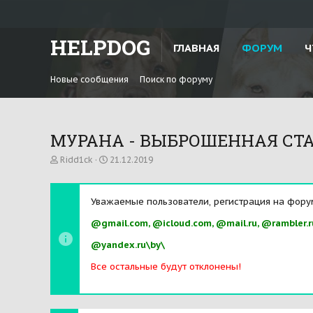
HELPDOG
ГЛАВНАЯ
ФОРУМ
Ч
Новые сообщения
Поиск по форуму
МУРАНА - ВЫБРОШЕННАЯ СТАФ
А
Д
Ridd1ck
21.12.2019
в
а
т
т
о
а
Уважаемые пользователи, регистрация на фору
р
н
т
а
@gmail.com, @icloud.com, @mail.ru, @rambler.r
е
ч
м
а
@yandex.ru\by\
ы
л
а
Все остальные будут отклонены!