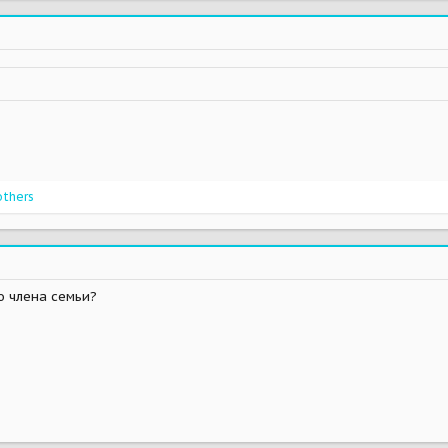
others
о члена семьи?