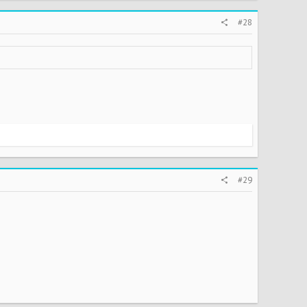
#28
#29