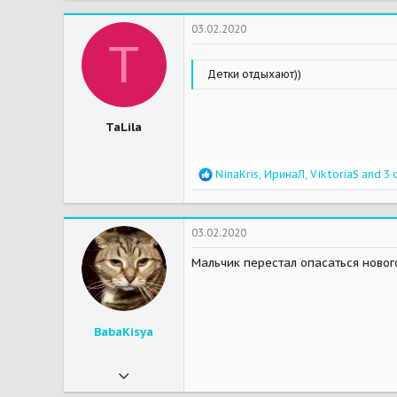
c
t
03.02.2020
i
T
o
n
Детки отдыхают))
s
:
TaLila
R
NinaKris
,
ИринаЛ
,
ViktoriaS
and 3 
e
a
c
t
03.02.2020
i
o
Мальчик перестал опасаться новог
n
s
:
BabaKisya
02.04.2019
6 172