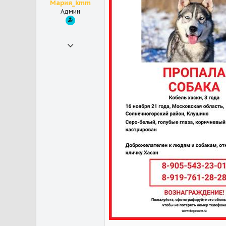
Мария_kmm
Мои зверушки
Бус - йоркширский терьер, Ричард - йоркширский терьер, Моника - йоркширский терьер, Стейси - йоркширский терьер
Админ
30.10.2018
21 548
33 502
113
Юки - дворняжка, Прохор - котик
Мои зверушки
Айна - питбуль