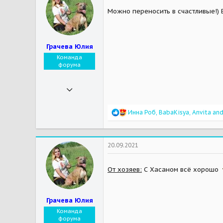
113
o
Можно переносить в счастливые!) 
n
Мои зверушки
Ксюша - котяка-забияка, и её друзья - креветки и рыбки
s
:
Грачева Юлия
Команда
форума
16.01.2017
32 457
R
Инна Роб
,
BabaKisya
,
Anvita
and
183 384
e
a
113
c
t
44
20.09.2021
i
o
Москва
n
От хозяев:
С Хасаном всё хорошо
Мои зверушки
Бус - йоркширский терьер, Ричард - йоркширский терьер, Моника - йоркширский терьер, Стейси - йоркширский терьер
s
:
Грачева Юлия
Команда
форума