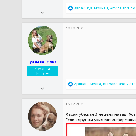
R
BabaKisya
,
ИринаП
,
Anvita
and 2 o
16.01.2017
e
a
32 457
c
t
183 384
30.10.2021
i
113
o
n
44
s
:
Москва
Грачева Юлия
Мои зверушки
Бус - йоркширский терьер, Ричард - йоркширский терьер, Моника - йоркширский терьер, Стейси - йоркширский терьер
Команда
форума
R
ИринаП
,
Anvita
,
Bulbano
and 2 oth
16.01.2017
e
a
32 457
c
t
183 384
13.12.2021
i
113
o
Хасан убежал 3 недели назад. Хоз
n
Если вдруг вы увидели информаци
44
s
:
Москва