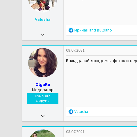
44
s
:
Москва
Valusha
Мои зверушки
Бус - йоркширский терьер, Ричард - йоркширский терьер, Моника - йоркширский терьер, Стейси - йоркширский терьер
R
ИринаП
and
Bulbano
10.05.2017
e
a
2 970
c
t
12 192
08.07.2021
i
113
o
Валь, давай дождемся фоток и пер
n
Мои зверушки
Бутуз - котище, Жоффрей - питбул
s
:
OlgaRu
Модератор
Команда
форума
R
Valusha
31.03.2016
e
a
7 203
c
t
5 003
08.07.2021
i