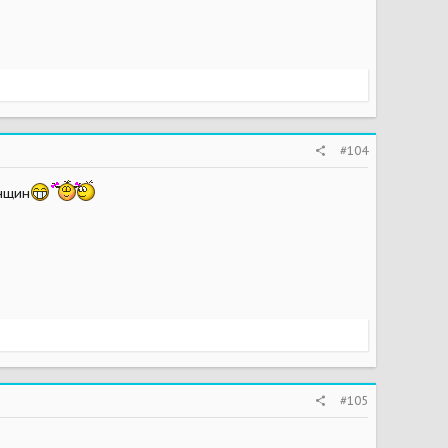
#104
енщин
#105