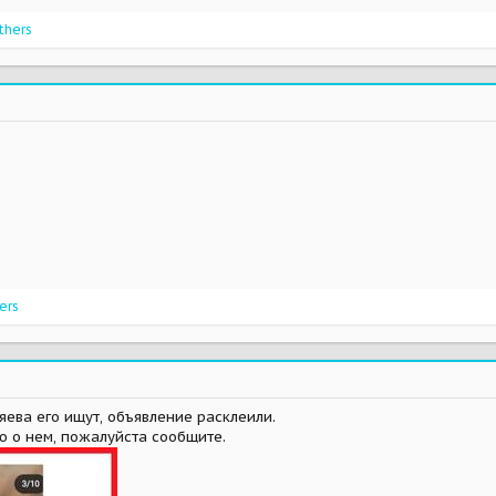
thers
ers
яева его ищут, объявление расклеили.
ю о нем, пожалуйста сообщите.