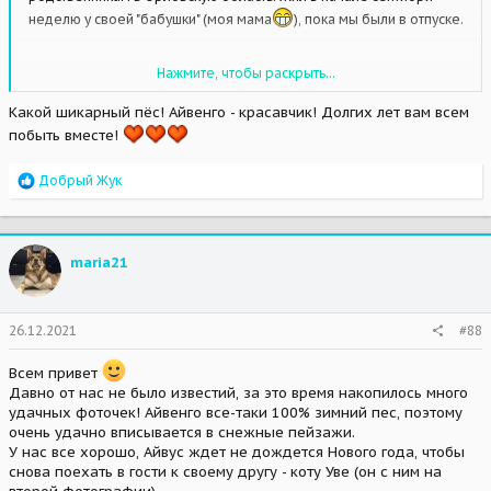
неделю у своей "бабушки" (моя мама
), пока мы были в отпуске.
Нажмите, чтобы раскрыть...
Какой шикарный пёс! Айвенго - красавчик! Долгих лет вам всем
побыть вместе!
R
Добрый Жук
e
a
c
t
maria21
i
o
n
s
26.12.2021
#88
:
Всем привет
Давно от нас не было известий, за это время накопилось много
удачных фоточек! Айвенго все-таки 100% зимний пес, поэтому
очень удачно вписывается в снежные пейзажи.
У нас все хорошо, Айвус ждет не дождется Нового года, чтобы
снова поехать в гости к своему другу - коту Уве (он с ним на