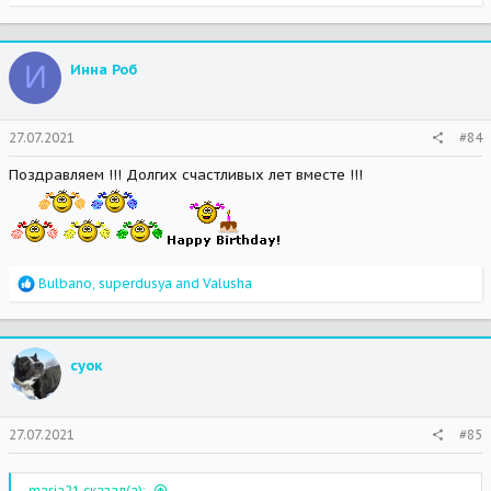
e
a
c
t
И
Инна Роб
i
o
n
s
27.07.2021
#84
:
Поздравляем !!! Долгих счастливых лет вместе !!!
R
Bulbano
,
superdusya
and
Valusha
e
a
c
t
суок
i
o
n
s
27.07.2021
#85
:
maria21 сказал(а):