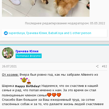
Последнее редактирование модератором:
05.03.2022
R
superdusya
,
Грачева Юлия
,
BabaKisya
and 1 other person
e
a
c
t
Грачева Юлия
i
Команда форума
o
n
s
26.07.2021
#82
:
От хозяев:
Вчера был ровно год, как мы забрали Айвенго из
Шарика
Надеемся, что он счастлив в нашей
семье и рад, что попал именно к нам. За это время он стал
полноценным членом семьи
Спасибо Вам большое за Ваш ежедневный труд, за сотни
спасённых собак и за то, что делаете жизнь людей счастливее