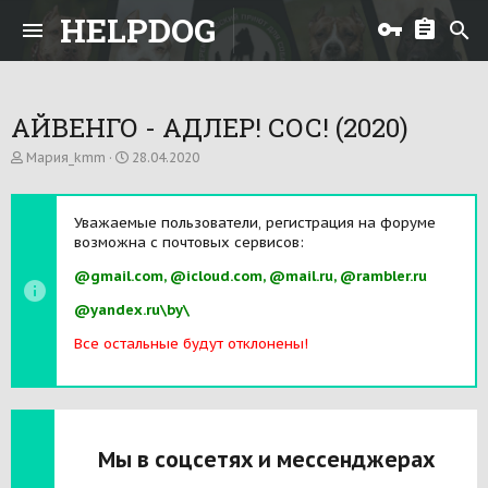
HELPDOG
АЙВЕНГО - АДЛЕР! СОС! (2020)
А
Д
Мария_kmm
28.04.2020
в
а
т
т
о
а
Уважаемые пользователи, регистрация на форуме
р
н
возможна с почтовых сервисов:
т
а
е
ч
@gmail.com, @icloud.com, @mail.ru, @rambler.ru
м
а
ы
л
@yandex.ru\by\
а
Все остальные будут отклонены!
Мы в соцсетях и мессенджерах