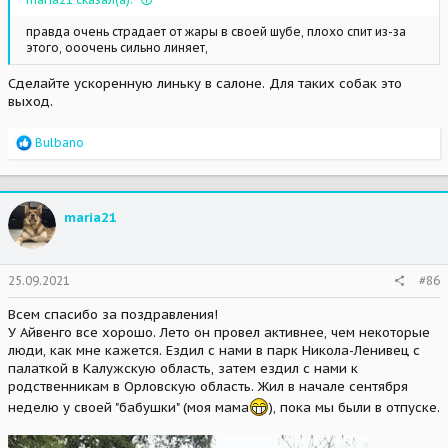
правда очень страдает от жары в своей шубе, плохо спит из-за
этого, ооочень сильно линяет,
Сделайте ускоренную линьку в салоне. Для таких собак это
выход.
R
Bulbano
e
a
c
t
maria21
i
o
n
s
25.09.2021
#86
:
Всем спасибо за поздравления!
У Айвенго все хорошо. Лето он провел активнее, чем некоторые
люди, как мне кажется. Ездил с нами в парк Никола-Ленивец с
палаткой в Калужскую область, затем ездил с нами к
родственникам в Орловскую область. Жил в начале сентября
неделю у своей "бабушки" (моя мама
), пока мы были в отпуске.