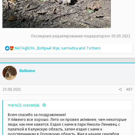
Последнее редактирование модератором:
05.03.2022
R
NATA@LYA
,
Добрый Жук
,
sarmatka
and 7 others
e
a
c
t
Bulbano
i
o
n
s
25.09.2021
#87
:
maria21 сказал(а):
Всем спасибо за поздравления!
У Айвенго все хорошо. Лето он провел активнее, чем некоторые
люди, как мне кажется. Ездил с нами в парк Никола-Ленивец с
палаткой в Калужскую область, затем ездил с нами к
родственникам в Орловскую область. Жил в начале сентября