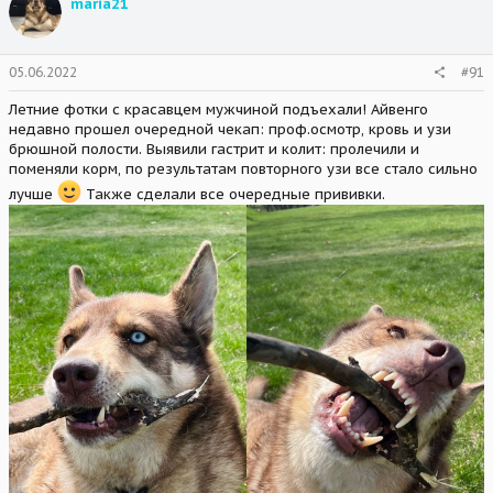
maria21
i
o
n
s
05.06.2022
#91
:
Летние фотки с красавцем мужчиной подъехали! Айвенго
недавно прошел очередной чекап: проф.осмотр, кровь и узи
брюшной полости. Выявили гастрит и колит: пролечили и
поменяли корм, по результатам повторного узи все стало сильно
лучше
Также сделали все очередные прививки.