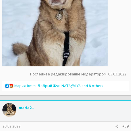
Последнее редактирование модератором:
05.03.2022
R
Мария_kmm
,
Добрый Жук
,
NATA@LYA
and 8 others
e
a
c
t
maria21
i
o
n
s
20.02.2022
#89
: