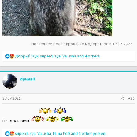
Последнее редактирование модератором:
05.03.2022
R
Добрый Жук
,
superdusya
,
Valusha
and 4 others
e
a
c
t
ИринаП
i
o
n
s
27.07.2021
#83
:
Поздравляем
R
superdusya
,
Valusha
,
Инна Роб
and 1 other person