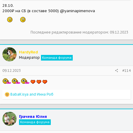
28.10.
2000₽ на СБ (в составе 5000) @yaninapimenova
Последнее редактирование модератором:
09.12.2023
HardyRed
Модератор
Команда форума
09.12.2023
#114
R
BabaKisya
and
Инна Роб
e
a
c
t
Грачева Юлия
i
Команда форума
o
n
s