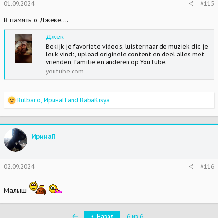
01.09.2024
#115
:
В память о Джеке….
Джек
Bekijk je favoriete video's, luister naar de muziek die je
leuk vindt, upload originele content en deel alles met
vrienden, familie en anderen op YouTube.
youtube.com
R
Bulbano
,
ИринаП
and
BabaKisya
e
a
c
t
ИринаП
i
o
n
s
02.09.2024
#116
:
Малыш
Первый
Назад
6 из 6