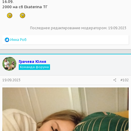
16.09.
2000 на сб Ekaterina ТГ
Последнее редактирование модератором:
19.09.2023
R
Инна Роб
e
a
c
t
Грачева Юлия
i
Команда форума
o
n
s
19.09.2023
#102
: