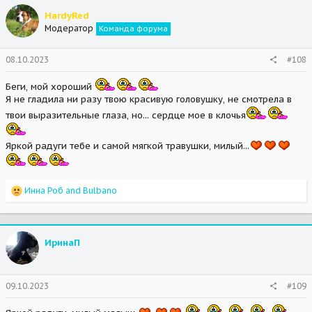
t
HardyRed
i
Модератор
Команда форума
o
n
s
08.10.2023
#108
:
Беги, мой хороший
Я не гладила ни разу твою красивую головушку, не смотрела в
твои выразительные глаза, но... сердце мое в клочья
Яркой радуги тебе и самой мягкой травушки, милый...
R
Инна Роб
and
Bulbano
e
a
c
t
ИринаП
i
o
n
s
09.10.2023
#109
: