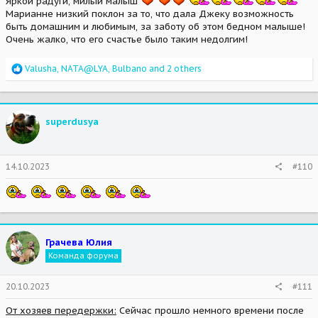
Яркой радуги, милый малыш
Марианне низкий поклон за то, что дала Джеку возможность
быть домашним и любимым, за заботу об этом бедном малыше!
Очень жалко, что его счастье было таким недолгим!
R
Valusha
,
NATA@LYA
,
Bulbano
and 2 others
e
a
c
t
superdusya
i
o
n
s
14.10.2023
#110
:
Грачева Юлия
Команда форума
20.10.2023
#111
От хозяев передержки:
Сейчас прошло немного времени после