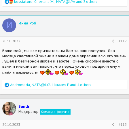
R
kossiatoro
,
Снежана Ж.
,
NATA@LYA
and 2 others
e
a
c
t
И
Инна Роб
i
o
n
s
20.10.2023
#112
:
Боже мой , мы все признательны Вам за ваш поступок. Два
месяца счастливой жизни в вашем доме украсили всю его жизнь
, ушел в безмерной любви и заботе . Очень скорбим вместе с
вами и низкий вам поклон , что перед уходом подарили ему «
небо в алмазах» !!!
R
Аndromeda
,
NATA@LYA
,
Наталия Р
and 4 others
e
a
c
t
Sandr
i
Модератор
Команда форума
o
n
s
29.10.2023
#113
: