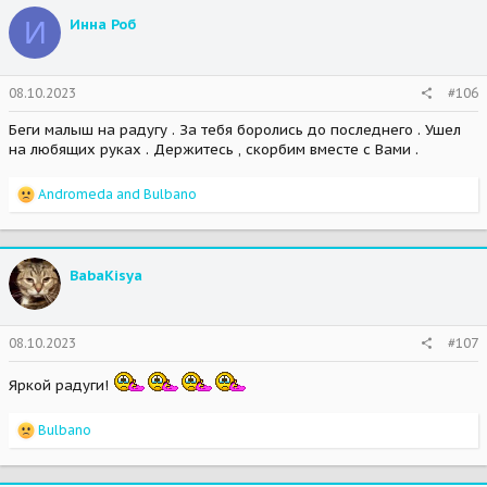
t
И
Инна Роб
i
o
n
s
08.10.2023
#106
:
Беги малыш на радугу . За тебя боролись до последнего . Ушел
на любящих руках . Держитесь , скорбим вместе с Вами .
R
Аndromeda
and
Bulbano
e
a
c
t
BabaKisya
i
o
n
s
08.10.2023
#107
:
Яркой радуги!
R
Bulbano
e
a
c