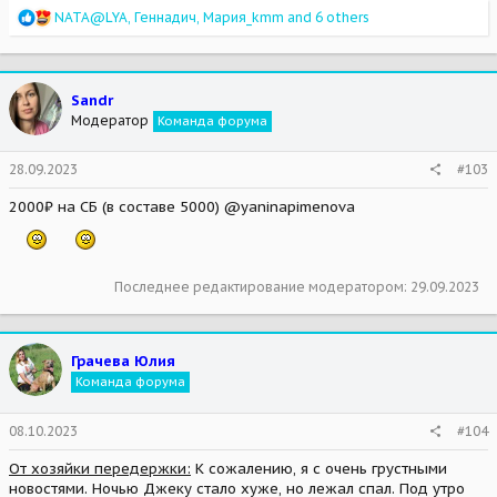
R
NATA@LYA
,
Геннадич
,
Мария_kmm
and 6 others
e
a
c
t
Sandr
i
Модератор
Команда форума
o
n
s
28.09.2023
#103
:
2000₽ на СБ (в составе 5000) @yaninapimenova
Последнее редактирование модератором:
29.09.2023
Грачева Юлия
Команда форума
08.10.2023
#104
От хозяйки передержки:
К сожалению, я с очень грустными
новостями. Ночью Джеку стало хуже, но лежал спал. Под утро