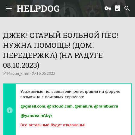
HELPDOG
ДЖЕК! СТАРЫЙ БОЛЬНОЙ ПЕС!
НУЖНА ПОМОЩЬ! (ДОМ.
ПЕРЕДЕРЖКА) (НА РАДУГЕ
08.10.2023)
А
Д
Мария_kmm
16.06.2023
в
а
т
т
о
а
Уважаемые пользователи, регистрация на форуме
р
н
возможна с почтовых сервисов:
т
а
е
ч
@gmail.com, @icloud.com, @mail.ru, @rambler.ru
м
а
ы
л
@yandex.ru\by\
а
Все остальные будут отклонены!