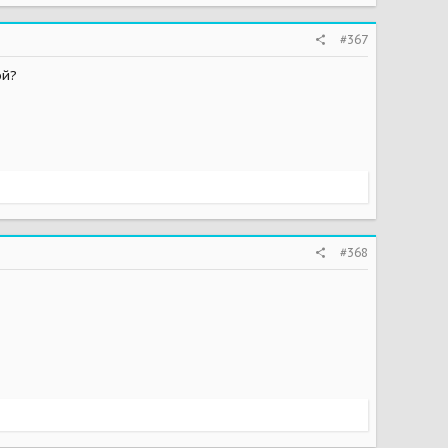
#367
ой?
#368