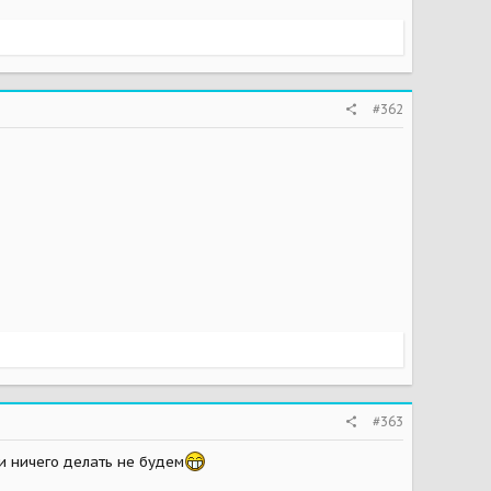
#362
#363
ки ничего делать не будем