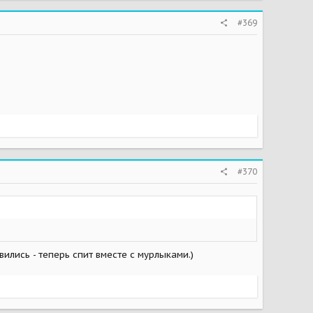
#369
#370
ились - теперь спит вместе с мурлыками.)