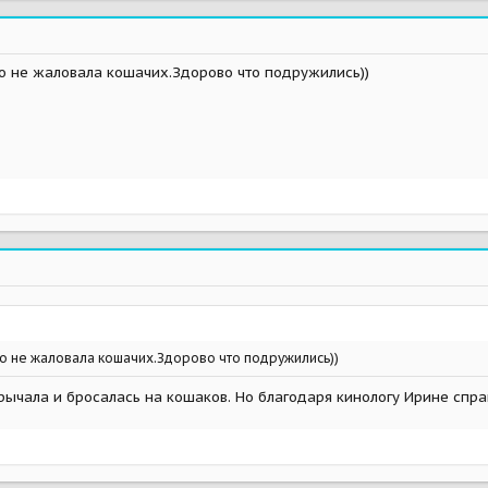
Ло не жаловала кошачих.Здорово что подружились))
Ло не жаловала кошачих.Здорово что подружились))
рычала и бросалась на кошаков. Но благодаря кинологу Ирине справ