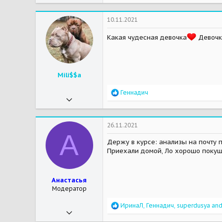
a
c
t
10.11.2021
i
o
Какая чудесная девочка
Девочк
n
s
:
Mili$$a
R
Геннадич
11.04.2020
e
a
232
c
t
305
26.11.2021
i
А
63
o
Держу в курсе: анализы на почту п
n
Приехали домой, Ло хорошо покуша
Chester - American Bully
s
Мои зверушки
Barcelona - American Bully
:
Анастасья
Модератор
R
ИринаЛ
,
Геннадич
,
superdusya
and
15.02.2019
e
a