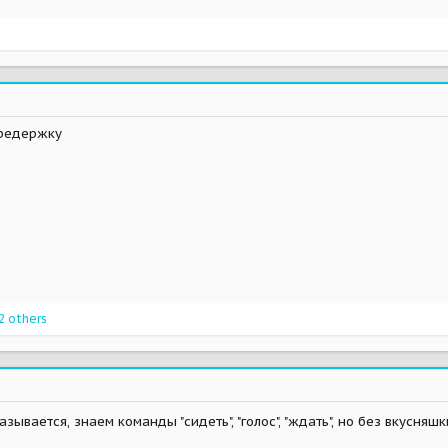
ередержку
2 others
зывается, знаем команды "сидеть", "голос", "ждать", но без вкусняш