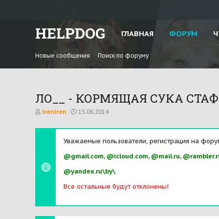
HELPDOG
ГЛАВНАЯ
ФОРУМ
Ч
Новые сообщения
Поиск по форуму
ЛО__ - КОРМЯЩАЯ СУКА СТАФФА 
А
Д
ireniren
15.06.2014
в
а
т
т
о
а
Уважаемые пользователи, регистрация на фору
р
н
т
а
@gmail.com, @icloud.com, @mail.ru, @rambler.r
е
ч
м
а
@yandex.ru\by\
ы
л
а
Все остальные будут отклонены!