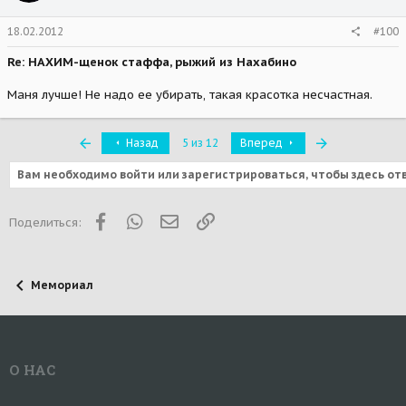
18.02.2012
#100
Re: НАХИМ-щенок стаффа, рыжий из Нахабино
Маня лучше! Не надо ее убирать, такая красотка несчастная.
Первый
Последняя
Назад
5 из 12
Вперед
Вам необходимо войти или зарегистрироваться, чтобы здесь от
Facebook
WhatsApp
Электронная почта
Ссылка
Поделиться:
Мемориал
О НАС