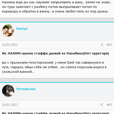
Нахима еще до нас научили запрыгивать в вану.. зачем не знаю..
он туда залетает с разбегу потом выпрыгивает потом по
коридору и обратно в ванну.. и очень любит пить из под крана..
Mariya
10.02.2012
#82
Re: НАХИМ-щенок стаффа, рыжий из Нахабино(Нет куратора)
вы с прыжками поосторожней, у меня Грей так навернулся и
чуть, пардон, яйца себе не отбил... он слегка подскользнулся в
скольской ванной...
Рутковские
10.02.2012
#83
Re: НАХИМ-щенок стаффа, рыжий из Нахабино(Нет куратора)