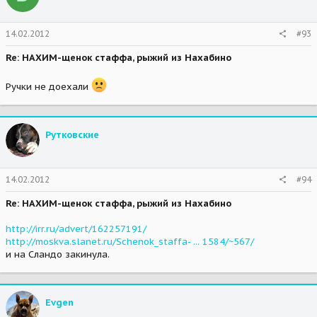
14.02.2012
#93
Re: НАХИМ-щенок стаффа, рыжий из Нахабино
Ручки не доехали
Рутковские
14.02.2012
#94
Re: НАХИМ-щенок стаффа, рыжий из Нахабино
http://irr.ru/advert/162257191/
http://moskva.slanet.ru/Schenok_staffa- ... 1584/~567/
и на Сландо закинула.
Evgen