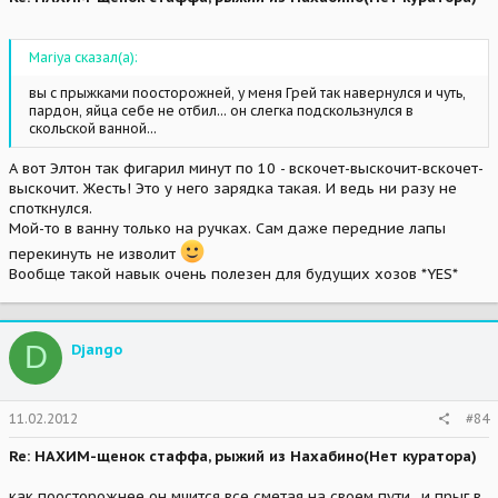
Mariya сказал(а):
вы с прыжками поосторожней, у меня Грей так навернулся и чуть,
пардон, яйца себе не отбил... он слегка подскользнулся в
скольской ванной...
А вот Элтон так фигарил минут по 10 - вскочет-выскочит-вскочет-
выскочит. Жесть! Это у него зарядка такая. И ведь ни разу не
споткнулся.
Мой-то в ванну только на ручках. Сам даже передние лапы
перекинуть не изволит
Вообще такой навык очень полезен для будущих хозов *YES*
D
Djangо
11.02.2012
#84
Re: НАХИМ-щенок стаффа, рыжий из Нахабино(Нет куратора)
как поосторожнее он мчится все сметая на своем пути.. и прыг в