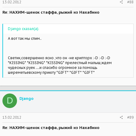
13.02.2012
#88
Re: НАХИМ-щенок стаффа, рыжий из Нахабино
Djangо сказал(а):
А вот так мы спим..
Светик,совершенно ясно ,что он -не крипторх :-D :-D :-D
*KISSING* *KISSING* *KISSING* прелестный малыш,ждем
чудесных руек ....и спасибо огромное за помощь
шереметьевскому приюту *GIFT* *GIFT* *GIFT*
D
Djangо
13.02.2012
#89
Re: НАХИМ-щенок стаффа, рыжий из Нахабино