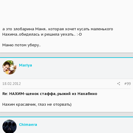
а это злобарина Маня.. которая хочет кусать маленького
Нахима..обиделась и решила уехать.. :-D
Маню потом уберу..
Mariya
18.02.2012
#99
Re: НАХИМ-щенок стаффа, рыжий из Нахабино
Нахим красавчик, глаз не оторвать)
Chimaera