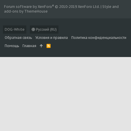
®
Forum software by XenForo
© 2010-2019 XenForo Ltd.
|
Style and
add-ons by ThemeHouse
DOG-White
Русский (RU)
Обратная связь
Условия и правила
Политика конфиденциальности
Помощь
Главная
R
S
S