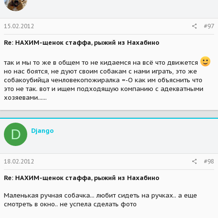
15.02.2012
#97
Re: НАХИМ-щенок стаффа, рыжий из Нахабино
так и мы то же в общем то не кидаемся на всё что движется
но нас боятся, не дуют своим собакам с нами играть, это же
собакоубийца ченловекопожиралка =-O как им объяснить что
это не так. вот и ищем подходящую компанию с адекватными
хозяевами......
D
Djangо
18.02.2012
#98
Re: НАХИМ-щенок стаффа, рыжий из Нахабино
Маленькая ручная собачка... любит сидеть на ручках.. а еще
смотреть в окно.. не успела сделать фото