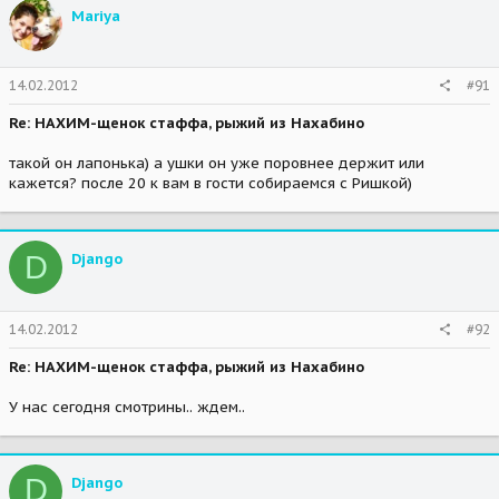
Mariya
14.02.2012
#91
Re: НАХИМ-щенок стаффа, рыжий из Нахабино
такой он лапонька) а ушки он уже поровнее держит или
кажется? после 20 к вам в гости собираемся с Ришкой)
D
Djangо
14.02.2012
#92
Re: НАХИМ-щенок стаффа, рыжий из Нахабино
У нас сегодня смотрины.. ждем..
D
Djangо