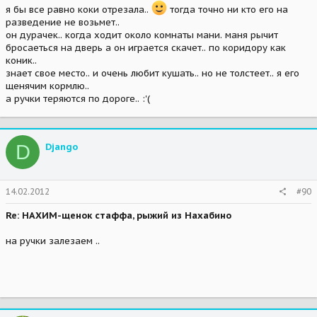
я бы все равно коки отрезала..
тогда точно ни кто его на
разведение не возьмет..
он дурачек.. когда ходит около комнаты мани. маня рычит
бросаеться на дверь а он играется скачет.. по коридору как
коник..
знает свое место.. и очень любит кушать.. но не толстеет.. я его
щенячим кормлю..
а ручки теряются по дороге.. :'(
D
Djangо
14.02.2012
#90
Re: НАХИМ-щенок стаффа, рыжий из Нахабино
на ручки залезаем ..