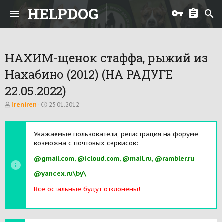
HELPDOG
НАХИМ-щенок стаффа, рыжий из
Нахабино (2012) (НА РАДУГЕ
22.05.2022)
А
Д
ireniren
25.01.2012
в
а
т
т
о
а
Уважаемые пользователи, регистрация на форуме
р
н
возможна с почтовых сервисов:
т
а
е
ч
@gmail.com, @icloud.com, @mail.ru, @rambler.ru
м
а
ы
л
@yandex.ru\by\
а
Все остальные будут отклонены!