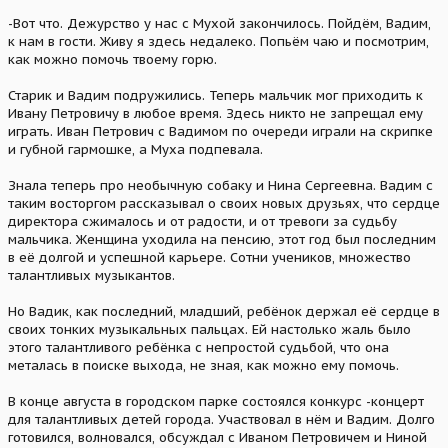
-Вот что. Дежурство у нас с Мухой закончилось. Пойдём, Вадим,
к нам в гости. Живу я здесь недалеко. Попьём чаю и посмотрим,
как можно помочь твоему горю.
Старик и Вадим подружились. Теперь мальчик мог приходить к
Ивану Петровичу в любое время. Здесь никто не запрещал ему
играть. Иван Петрович с Вадимом по очереди играли на скрипке
и губной гармошке, а Муха подпевала.
Знала теперь про необычную собаку и Нина Сергеевна. Вадим с
таким восторгом рассказывал о своих новых друзьях, что сердце
директора сжималось и от радости, и от тревоги за судьбу
мальчика. Женщина уходила на пенсию, этот год был последним
в её долгой и успешной карьере. Сотни учеников, множество
талантливых музыкантов.
Но Вадик, как последний, младший, ребёнок держал её сердце в
своих тонких музыкальных пальцах. Ей настолько жаль было
этого талантливого ребёнка с непростой судьбой, что она
металась в поиске выхода, не зная, как можно ему помочь.
В конце августа в городском парке состоялся конкурс -концерт
для талантливых детей города. Участвовал в нём и Вадим. Долго
готовился, волновался, обсуждал с Иваном Петровичем и Ниной