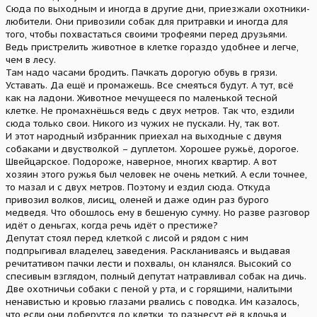
Сюда по выходным и иногда в другие дни, приезжали охотники-
любители. Они привозили собак для притравки и иногда для
того, чтобы похвастаться своими трофеями перед друзьями.
Ведь пристрелить животное в клетке гораздо удобнее и легче,
чем в лесу.
Там надо часами бродить. Пачкать дорогую обувь в грязи.
Уставать. Да ещё и промажешь. Все смеяться будут. А тут, всё
как на ладони. Животное мечущееся по маленькой тесной
клетке. Не промахнёшься ведь с двух метров. Так что, ездили
сюда только свои. Никого из чужих не пускали. Ну, так вот.
И этот народный избранник приехал на выходные с двумя
собаками и двустволкой – дуплетом. Хорошее ружьё, дорогое.
Швейцарское. Подороже, наверное, многих квартир. А вот
хозяин этого ружья был человек не очень меткий. А если точнее,
то мазал и с двух метров. Поэтому и ездил сюда. Откуда
привозил волков, лисиц, оленей и даже один раз бурого
медведя. Что обошлось ему в бешеную сумму. Но разве разговор
идёт о деньгах, когда речь идёт о престиже?
Депутат стоял перед клеткой с лисой и рядом с ним
подпрыгивал владелец заведения. Раскланиваясь и выдавая
речитативом пачки лести и похвалы, он кланялся. Высокий со
спесивым взглядом, полный депутат натравливал собак на дичь.
Две охотничьи собаки с пеной у рта, и с горящими, налитыми
ненавистью и кровью глазами рвались с поводка. Им казалось,
что если они доберутся до клетки, то разнесут её в клочья и