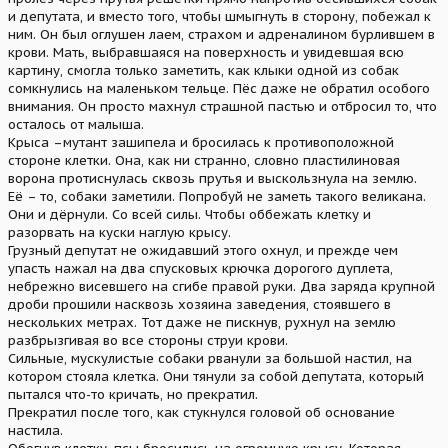
и депутата, и вместо того, чтобы шмыгнуть в сторону, побежал к
ним. Он был оглушен лаем, страхом и адреналином бурлившем в
крови. Мать, выбравшаяся на поверхность и увидевшая всю
картину, смогла только заметить, как клыки одной из собак
сомкнулись на маленьком тельце. Пёс даже не обратил особого
внимания. Он просто махнул страшной пастью и отбросил то, что
осталось от малыша.
Крыса –мутант зашипела и бросилась к противоположной
стороне клетки. Она, как ни странно, словно пластилиновая
ворона протиснулась сквозь прутья и выскользнула на землю.
Её – то, собаки заметили. Попробуй не заметь такого великана.
Они и дёрнули. Со всей силы. Чтобы оббежать клетку и
разорвать на куски наглую крысу.
Грузный депутат не ожидавший этого охнул, и прежде чем
упасть нажал на два спусковых крючка дорогого дуплета,
небрежно висевшего на сгибе правой руки. Два заряда крупной
дроби прошили насквозь хозяина заведения, стоявшего в
нескольких метрах. Тот даже не пискнув, рухнул на землю
разбрызгивая во все стороны струи крови.
Сильные, мускулистые собаки рванули за большой настил, на
котором стояла клетка. Они тянули за собой депутата, который
пытался что-то кричать, но прекратил.
Прекратил после того, как стукнулся головой об основание
настила.