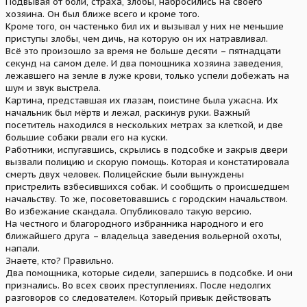
Подвывая от боли, страха, злобы, набросились на своего
хозяина. Он был ближе всего и кроме того.
Кроме того, он частенько бил их и вызывал у них не меньшие
приступы злобы, чем дичь, на которую он их натравливал.
Всё это произошло за время не больше десяти – пятнадцати
секунд на самом деле. И два помощника хозяина заведения,
лежавшего на земле в луже крови, только успели добежать на
шум и звук выстрела.
Картина, представшая их глазам, поистине была ужасна. Их
начальник был мёртв и лежал, раскинув руки. Важный
посетитель находился в нескольких метрах за клеткой, и две
большие собаки рвали его на куски.
Работники, испугавшись, скрылись в подсобке и закрыв двери
вызвали полицию и скорую помощь. Которая и констатировала
смерть двух человек. Полицейские были вынуждены
пристрелить взбесившихся собак. И сообщить о происшедшем
начальству. То же, посоветовавшись с городским начальством.
Во избежание скандала. Опубликовало такую версию.
На честного и благородного избранника народного и его
ближайшего друга – владельца заведения вольерной охоты,
напали.
Знаете, кто? Правильно.
Два помощника, которые сидели, запершись в подсобке. И они
признались. Во всех своих преступлениях. После недолгих
разговоров со следователем. Который привык действовать