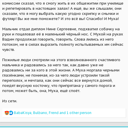
комиссии сказал, что я смогу жить в их общежитии при училище
и репетировать в настоящих залах! А ещё, вы же слышали, они
сказали, что я могу выбрать какую угодно скрипку и смычки и
футляр! Вы же мне поможете? И это всё вы! Спасибо! И Муха!
Мальчик отдал диплом Нине Сергеевне, подхватил собачку на
руки и поцеловал её в маленький чёрный нос. С Мухой на руках
Вадим продолжал говорить, говорить. Слова лились из него
потоком, не в силах выразить полноту испытываемых им сейчас
чувств.
Пожилые люди смотрели на этого взволнованного счастливого
мальчика и радовались за него так, как давно уже не
радовались ни за кого в этой жизни. А Муха моргала черными
глазёнками, не понимая, из-за чего люди устроили такой
переполох, и мечтала, как они сейчас все вернутся домой,
поедят вкусную косточку, что припрятана у самого порога и
потом, может быть, она, Муха, ещё споёт.
Из сети.
R
BabaKisya
,
Bulbano
,
Frend
and 1 other person
e
a
c