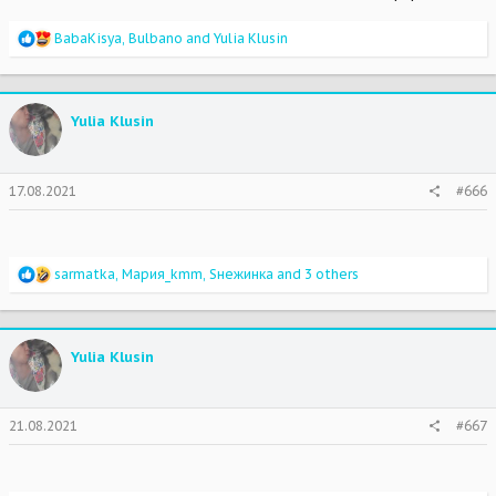
R
BabaKisya
,
Bulbano
and
Yulia Klusin
e
a
c
t
Yulia Klusin
i
o
n
s
17.08.2021
#666
:
R
sarmatka
,
Мария_kmm
,
Sнeжинка
and 3 others
e
a
c
t
Yulia Klusin
i
o
n
s
21.08.2021
#667
: