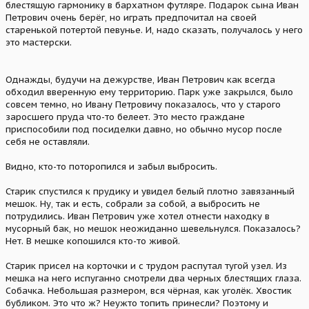
блестящую гармонику в бархатном футляре. Подарок сына Иван
Петрович очень берёг, но играть предпочитал на своей
старенькой потертой певунье. И, надо сказать, получалось у него
это мастерски.
Однажды, будучи на дежурстве, Иван Петрович как всегда
обходил вверенную ему территорию. Парк уже закрылся, было
совсем темно, но Ивану Петровичу показалось, что у старого
заросшего пруда что-то белеет. Это место граждане
приспособили под посиделки давно, но обычно мусор после
себя не оставляли.
Видно, кто-то поторопился и забыл выбросить.
Старик спустился к прудику и увидел белый плотно завязанный
мешок. Ну, так и есть, собрали за собой, а выбросить не
потрудились. Иван Петрович уже хотел отнести находку в
мусорный бак, но мешок неожиданно шевельнулся. Показалось?
Нет. В мешке копошился кто-то живой.
Старик присел на корточки и с трудом распутал тугой узел. Из
мешка на него испуганно смотрели два черных блестящих глаза.
Собачка. Небольшая размером, вся чёрная, как уголёк. Хвостик
бубликом. Это что ж? Неужто топить принесли? Поэтому и