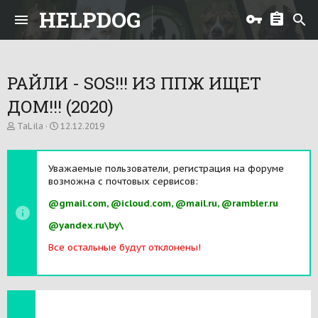
HELPDOG
РАЙЛИ - SOS!!! ИЗ ППЖ ИЩЕТ
ДОМ!!! (2020)
А
Д
TaLila
12.12.2019
в
а
т
т
о
а
Уважаемые пользователи, регистрация на форуме
р
н
возможна с почтовых сервисов:
т
а
е
ч
@gmail.com, @icloud.com, @mail.ru, @rambler.ru
м
а
ы
л
@yandex.ru\by\
а
Все остальные будут отклонены!