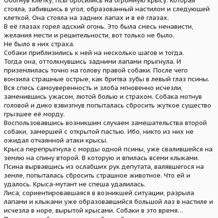
Обогнув клетку, псы бросились на огромную крысу. Которая
стояла, забившись в угол, образованный настилом и следующей
клеткой. Она стояла на задних лапах и в её глазах.
В её глазах горел адский огонь. Это была смесь ненависти,
желания мести и решительности, вот только не было.
Не было в них страха.
Собаки приблизились к ней на несколько шагов и тогда.
Тогда она, оттолкнувшись задними лапами прыгнула. И
приземлилась точно на голову правой собаки. После чего
вонзила страшные острые, как бритва зубы в левый глаз псины.
Вся спесь самоуверенность и злоба мгновенно исчезли,
заменившись ужасом, лютой болью и страхом. Собака мотнув
головой и дико взвизгнув попыталась сбросить жуткое существо
грызшее её морду.
Воспользовавшись возникшим случаем замешательства второй
собаки, замершей с открытой пастью. Ибо, никто из них не
ожидал отчаянной атаки крысы.
Крыса перепрыгнула с морды одной псины, уже свалившейся на
землю на спину второй. В которую и впилась всеми клыками.
Псина вырвавшись из ослабших рук депутата, валявшегося на
земле, попыталась сбросить страшное животное. Что ей и
удалось. Крыса-мутант не спеша удалилась.
Лиса, сориентировавшаяся в возникшей ситуации, разрыла
лапами и клыками уже образовавшийся большой лаз в настиле и
исчезла в норе, вырытой крысами. Собаки в это время…