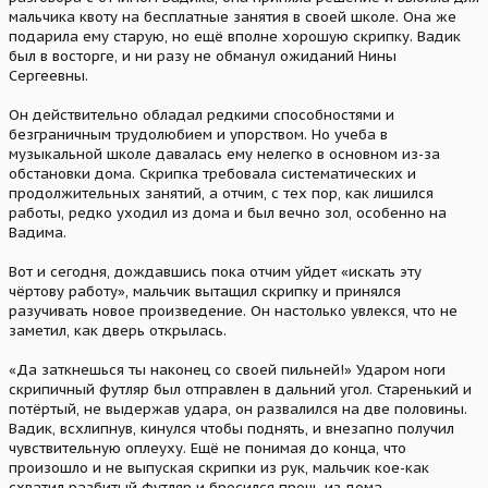
мальчика квоту на бесплатные занятия в своей школе. Она же
подарила ему старую, но ещё вполне хорошую скрипку. Вадик
был в восторге, и ни разу не обманул ожиданий Нины
Сергеевны.
Он действительно обладал редкими способностями и
безграничным трудолюбием и упорством. Но учеба в
музыкальной школе давалась ему нелегко в основном из-за
обстановки дома. Скрипка требовала систематических и
продолжительных занятий, а отчим, с тех пор, как лишился
работы, редко уходил из дома и был вечно зол, особенно на
Вадима.
Вот и сегодня, дождавшись пока отчим уйдет «искать эту
чёртову работу», мальчик вытащил скрипку и принялся
разучивать новое произведение. Он настолько увлекся, что не
заметил, как дверь открылась.
«Да заткнешься ты наконец со своей пильней!» Ударом ноги
скрипичный футляр был отправлен в дальний угол. Старенький и
потёртый, не выдержав удара, он развалился на две половины.
Вадик, всхлипнув, кинулся чтобы поднять, и внезапно получил
чувствительную оплеуху. Ещё не понимая до конца, что
произошло и не выпуская скрипки из рук, мальчик кое-как
схватил разбитый футляр и бросился прочь из дома.