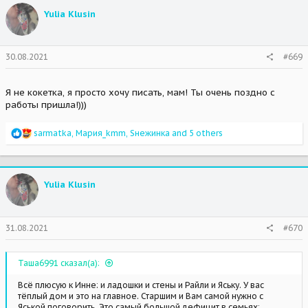
t
Yulia Klusin
i
o
n
s
30.08.2021
#669
:
Я не кокетка, я просто хочу писать, мам! Ты очень поздно с
работы пришла!)))
R
sarmatka
,
Мария_kmm
,
Sнeжинка
and 5 others
e
a
c
t
Yulia Klusin
i
o
n
s
31.08.2021
#670
:
Таша6991 сказал(а):
Всё плюсую к Инне: и ладошки и стены и Райли и Яську. У вас
тёплый дом и это на главное. Старшим и Вам самой нужно с
Яськой поговорить. Это самый большой дефицит в семьях: