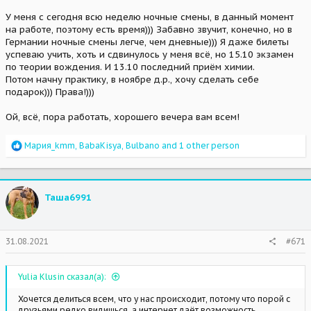
У меня с сегодня всю неделю ночные смены, в данный момент
на работе, поэтому есть время))) Забавно звучит, конечно, но в
Германии ночные смены легче, чем дневные))) Я даже билеты
успеваю учить, хоть и сдвинулось у меня всё, но 15.10 экзамен
по теории вождения. И 13.10 последний приём химии.
Потом начну практику, в ноябре д.р., хочу сделать себе
подарок))) Права!)))
Ой, всё, пора работать, хорошего вечера вам всем!
R
Мария_kmm
,
BabaKisya
,
Bulbano
and 1 other person
e
a
c
t
Таша6991
i
o
n
s
31.08.2021
#671
:
Yulia Klusin сказал(а):
Хочется делиться всем, что у нас происходит, потому что порой с
друзьями редко видишься, а интернет даёт возможность