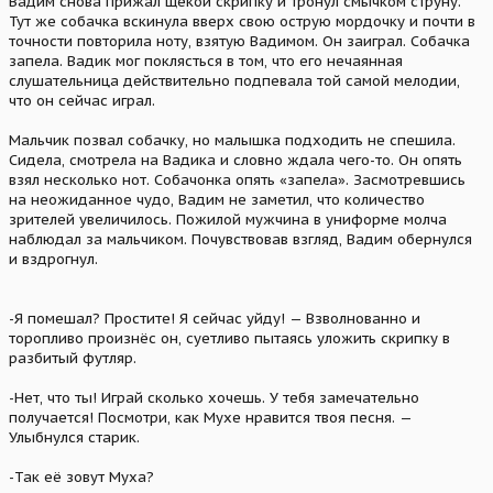
Вадим снова прижал щекой скрипку и тронул смычком струну.
Тут же собачка вскинула вверх свою острую мордочку и почти в
точности повторила ноту, взятую Вадимом. Он заиграл. Собачка
запела. Вадик мог поклясться в том, что его нечаянная
слушательница действительно подпевала той самой мелодии,
что он сейчас играл.
Мальчик позвал собачку, но малышка подходить не спешила.
Сидела, смотрела на Вадика и словно ждала чего-то. Он опять
взял несколько нот. Собачонка опять «запела». Засмотревшись
на неожиданное чудо, Вадим не заметил, что количество
зрителей увеличилось. Пожилой мужчина в униформе молча
наблюдал за мальчиком. Почувствовав взгляд, Вадим обернулся
и вздрогнул.
-Я помешал? Простите! Я сейчас уйду! — Взволнованно и
торопливо произнёс он, суетливо пытаясь уложить скрипку в
разбитый футляр.
-Нет, что ты! Играй сколько хочешь. У тебя замечательно
получается! Посмотри, как Мухе нравится твоя песня. —
Улыбнулся старик.
-Так её зовут Муха?