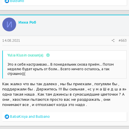
R
Bulbano
А ещё она сказала, что гордится мной))) Сказала, что обычно
e
теряют веру и вкус к жизни, а я хочу ещё больше хапнуть,
a
например, переезд)))
c
Как мне Танюша, мама Снежки, сказала, что Райли попала в
t
правильную семью))) Такая сумасшедшая блоха и не могла
И
Инна Роб
i
выбрать другую семью))) Ей под стать)))
o
Как же я благодарна Ирэн, что она поверила нам тогда... И вам
n
всем.
s
За советы, поддержку, переживания.
14.08.2021
#663
:
СПАСИБО ВАМ.
Yulia Klusin сказал(а):
Это я себя настраиваю... В понедельник снова приём... Потом
неделю будет крыть от боли... Всего ничего осталось, а так
страшно(((
Как жалко что вы так далеко , мы бы приехали , погуляли бы ,
поддержали бы . Держитесь !!! Вы сильная , «с у м а Ш е д ш а я»
одна такая наша . Как там джинсы в сумасшедшие цветочки ? А
они , хвостики пытаются просто вас не раздражать , они
понимают все , и отползают когда это надо .
R
BabaKisya
and
Bulbano
e
a