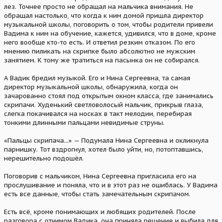
лез. Точнее просто не обращал на мальчика внимания. Не
обращал настолько, что когда к ним домой пришла директор
музыкальной школы, поговорить о том, чтобы родители привели
Вадима к ним на обучение, кажется, удивился, что в доме, кроме
него вообще кто-то есть. И ответил резким отказом. По его
мнению пиликать на скрипке было абсолютно не мужским
занятием. К тому же тратиться на пасынка он не собирался.
А Вадик бредил музыкой. Его и Нина Сергеевна, та самая
директор музыкальной школы, обнаружила, когда он
зачарованно стоял под открытым окном класса, где занимались
скрипачи. Худенький светловолосый мальчик, прикрыв глаза,
слегка покачивался на носках в такт мелодии, перебирая
тонкими длинными пальцами невидимые струны.
«Пальцы скрипача...» — Подумала Нина Сергеевна и окликнула
парнишку. Тот вздрогнул, хотел было уйти, но, потоптавшись,
нерешительно подошёл.
Поговорив с мальчиком, Нина Сергеевна пригласила его на
прослушивание и поняла, что и в этот раз не ошиблась. У Вадима
есть все данные, чтобы стать замечательным скрипачом.
Есть всё, кроме понимающих и любящих родителей. После
разговора с отчимом Вадика, она приняла решение и выбила для