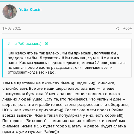
c
t
Yulia Klusin
i
o
n
s
14.08.2021
#664
:
Инна Роб сказал(а):
Как жалко что вы так далеко , мы бы приехали , погуляли бы ,
поддержали бы . Держитесь !!! Вы сильная , с у м а Ш е д ш а я
наша . Как там джинсы в сумасшедшие цветочки ? А они , хвостики
пытаются просто вас не раздражать , они понимают все , и
отползают когда это надо .
Там не цветочки на джинсах были))) Ладошки))) Инночка,
спасибо вам. Всё же наши шерстехвостолапые — та ещё
лакмусовая бумажка. У меня за последние полгода столько
лишних людей ушло. Есть те, кто понимают, что уютный дом —
шерсть, разлито и разбито всё, стены разрисованы и ободраны,
НО: к нам хочется приходить))) Соседские дети просят Райли
всегда вывести, Яська такая популярная у них, есть собака!)))
Повторюсь, "Бетховен" — один их наших любимых и семейных
фильмов. Яська в 15 будет гордо шагать. А рядом будет слегка
прыгать уже мудрая Райли)))