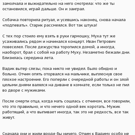
замолчала и выжидательно на него смотрела: что же ты
остановился, играй дальше. Он и заиграл.
Собачка повторила ритуал, и усевшись наконец, снова начала
«подпевать». Старик рассмеялся. Вот так штука!
С тех пор стоило ему взять в руки гармошку, Муха тут же
усаживались рядом и начинался концерт. Иван Петрович
повеселел. После дежурства торопился домой, а иногда,
наоборот, брал с собой на работу Муху. Незаметно бежали дни.
Близилась середина лета.
Вадик вытер слезы, пока никто не увидел. Было обидно и
больно. Отчим опять оторвался на мальчике, выплеснув свое
плохое настроение. Его поперли с очередной работы и он злой
целыми днями валялся на диване в комнате, если только не пил
во дворе с мужиками.
После смерти отца, когда мать сошлась с отчимом, все говорили,
что это правильно, и что нечего одной век коротать. Мужик
работящий, а что выпивает иногда, так это не редкость, все так
живут.
Сначала они и жили вроде бы ничего. Отчим к Вадиму особо не