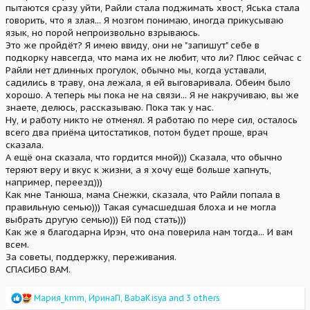
пытаются сразу уйти, Райли стала поджимать хвост, Яська стала
говорить, что я злая... Я мозгом понимаю, иногда прикусываю
язык, но порой непроизвольно взрываюсь.
Это же пройдёт? Я имею ввиду, они не "запишут" себе в
подкорку навсегда, что мама их не любит, что ли? Плюс сейчас с
Райли нет длинных прогулок, обычно мы, когда уставали,
садились в траву, она лежала, я ей выговаривала. Обеим было
хорошо. А теперь мы пока не на связи... Я не накручиваю, вы же
знаете, делюсь, рассказываю. Пока так у нас.
Ну, и работу никто не отменял. Я работаю по мере сил, осталось
всего два приёма цитостатиков, потом будет проще, врач
сказала.
А ещё она сказала, что гордится мной))) Сказала, что обычно
теряют веру и вкус к жизни, а я хочу ещё больше хапнуть,
например, переезд)))
Как мне Танюша, мама Снежки, сказала, что Райли попала в
правильную семью))) Такая сумасшедшая блоха и не могла
выбрать другую семью))) Ей под стать)))
Как же я благодарна Ирэн, что она поверила нам тогда... И вам
всем.
За советы, поддержку, переживания.
СПАСИБО ВАМ.
R
Мария_kmm
,
ИринаП
,
BabaKisya
and 3 others
e