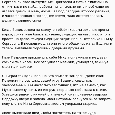
Сергеевной своё выступление. Пригласил и мать с отчимом. Но
отчим, так и не найдя работы, начал сильно пить и всё чаще не
являлся домой, а мать, носившая под сердцем второго ребёнка,
и часто болевшая в последнее время, мало интересовалась
делами старшего сына.
Когда Вадик вышел на сцену, он обвёл глазами зелёные кроны
парка, солнечные блики, зрителей, сидящих на лавочках, а то и
просто на траве. Увидел сидящих рядом Ивана Петровича и Нину
Сергеевну. В последние дни они много общались из-за Вадима и
теперь выглядели хорошими добрыми друзьями.
Иван Петрович прижимал к себе Муху, поглаживая и не давая
соскочить с колен. Всё это увидел мальчик, улыбнулся, вскинул
скрипку и заиграл.
Он играл так вдохновенно, что зрители замерли. Даже Иван
Петрович, не раз слышавший игру Вадима, сидел как
зачарованный. Он настолько заслушался, что не заметил, как
Муха, вывернувшись из его рук, скоренько побежала к сцене.
Усевшись рядом с нижней ступенькой, она привычно задрала
мордочку вверх и запела. Иван Петрович рванулся было забрать
певунью, но Нина Сергеевна жестом удержала старика.
Люди вытягивали шеи, чтобы посмотреть на такое чудо,