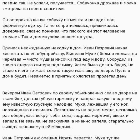
поздно так. Не успели, получается... Собачонка дрожала и молча
смотрела на своего спасителя.
Он осторожно вынул собачку из мешка и посадил под
форменную куртку. Та не сопротивлялась, прижималась
доверчиво, словно понимая, что плохого ей этот человек не
сделает. Так и додежурили вдвоем до утра.
Принеся неожиданную находку в дом, Иван Петрович начал
хлопотать по её обустройству. Выделил Мухе ( больно мелкая, да
чернявая — чисто мушка) мисочки под еду и воду. Соорудил из
своего старого свитера подстилку. Хотел было делать будку, но
стало отчего-то жаль селить такую малышку во дворе. Пусть в
доме будет. Незаметно в приятных хлопотах пролетел день.
Вечером Иван Петрович по своему обыкновению сел во дворе на
скамейке, достал губную гармошку и заиграл какую-то одному
ему известную грустную мелодию. Муха, лежавшая у его ног,
неожиданно оживилась. Потопталась на одном месте, несколько
раз обернулась вокруг себя, села, задрала мордочку вверх и
запела. Не завыла, не заскулила, а именно запела, старательно
выводя незнакомую ей мелодию.
Иван Петрович аж опешил. Играть перестал. Муха тут же