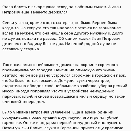
Стала болеть и вскоре ушла вслед за любимым сыном. А Иван
Петрович ещё зачем-то держался.
Семьи у сына, кроме отца с матерью, не было. Вернее была
когда-то. Но супруге его так надоело мотаться по гарнизонам
вслед за мужем, что она нашла себе другого мужчину и, долго
не думая, подала на развод. Об одном жалел Иван Петрович:
детишек его Вадиму Бог не дал. Ни одной родной души не
осталось у старика.
Так и жил один в небольшом домике на окраине скромного
провинциального городка. Пенсии на одинокую его жизнь
хватало, но он все равно устроился сторожем в городской парк,
чтобы было не так тоскливо. Дежурил сутки через трое,
старательно обходил своё небольшое хозяйство, убирал редкий
мусор, иногда поправлял что-то в устройстве немудреных
парковых клумб и снова возвращался в милый сердцу, но такой
одинокий теперь дом.
Было у Ивана Петровича увлечение. Ещё в армии один из
сослуживцев, позже лучший друг, научил его игре на губной
гармошке. Он же и подарил первый немудреный инструмент.
Потом уж сын Вадим, служа в Германии, привез отцу красивую