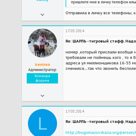
пришлите мне в личку телефон иль
25.01.2013
Отправила в личку все телефоны, к
983
2
17.03.2014
38
Re: ШАРЛЬ -тигровый стафф. Надо
39
номер ,который прислали вообще ни
м.Коломенская
требовали не поймешь кого , то я 
адреса ул миллионщикова 16-55 мо
ireniren
Мои зверушки
Санни-троглодит, гнездовая собака(метиска), Спотик-озорной малыш стаффика, нежный малыш, летучая мышь, Ева(Хомяк, Вонючка)-хорек, 2 кошки(теперь одна осталась, Милка ушла от нас на радугу 12.02.14), рыбки и креветки, Крыс Сальвадор (Малыш на радуге, умер 17.05.2014)
сменился....так что звонить беспо
Администратор
Команда
форума
07.11.2009
27 089
428
17.03.2014
L
83
Re: ШАРЛЬ -тигровый стафф. Надо
http://bogomazov.ibaza.org/person/ff