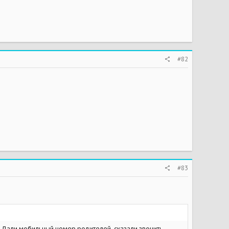
#82
#83
.. Дали мобильный номер родителей, сказали звонить