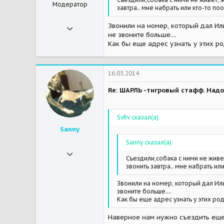
Модератор
завтра.. мне набрать или кто-то по
30.12.2010
Звонили на номер, который дал Иль
не звоните больше....
19 099
Как бы еще адрес узнать у этих р
2 044
113
16.03.2014
Пушкино
Re: ШАРЛЬ -тигровый стафф. Надо
Мои зверушки
Мэй и Шэрри-собаки-бабаки, Мэрс, Бу, Шнурок - миникошкостадо. Тоя подкинули, я не специально.
SvRv сказал(а):
Sanny
Sanny сказал(а):
25.01.2013
Съездили,собака с ними не живе
983
звонить завтра.. мне набрать ил
2
Звонили на номер, который дал Илья
звоните больше....
38
Как бы еще адрес узнать у этих ро
39
Наверное нам нужно съездить еще 