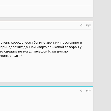
#91
о очень хорошо, если бы мне звонили посстоянно и
е принадлежит данной квартире....какой телефон у
о сделать не могу... телефон Ильи думаю
викиных *GIFT*
#92