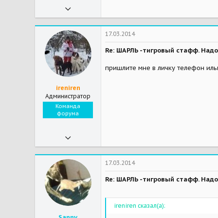
27.09.2010
8 174
2
17.03.2014
38
Re: ШАРЛЬ -тигровый стафф. Надо
54
пришлите мне в личку телефон иль
Шведская отарная овчарка Олаф ВАКСлунд из Шарика.
Мои зверушки
Крокодилоид Дуся - за радугой, прожила с нами 16 лет.
ireniren
Администратор
Команда
форума
07.11.2009
27 089
428
17.03.2014
83
Re: ШАРЛЬ -тигровый стафф. Надо
ireniren сказал(а):
Sanny