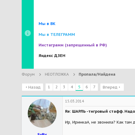
Мы в ВК
Мы в ТЕЛЕГРАММ
Инстаграмм
(запрещенный в РФ)
Яндекс ДЗЕН
Форум
НЕОТЛОЖКА
Пропала/Найдена
1
2
3
4
5
6
7
Назад
Вперед
15.03.2014
Re: ШАРЛЬ -тигровый стафф. Надо
Ир, ИринкаА, не звонила? Как там 
SvRv