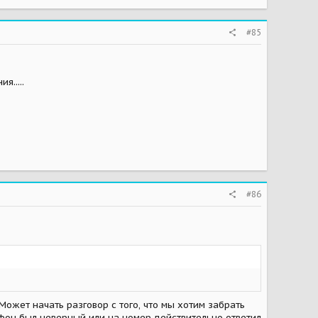
#85
.....
#86
 Может начать разговор с того, что мы хотим забрать
ефон был неверный или на номер действительно ответил