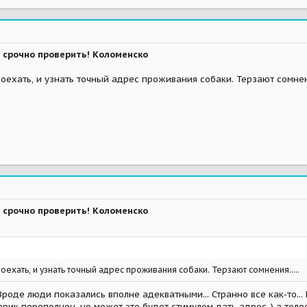
 срочно проверить! Коломенско
оехать, и узнать точный адрес проживания собаки. Терзают сомнения
 срочно проверить! Коломенско
оехать, и узнать точный адрес проживания собаки. Терзают сомнения.....
Вроде люди показались вполне адекватными... Странно все как-то...
арик переполнен, но может это будет стимулом дать адрес..) а тел