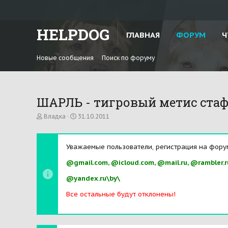
HELPDOG
ГЛАВНАЯ
ФОРУМ
Ч
Новые сообщения
Поиск по форуму
ШАРЛЬ - тигровый метис ст
А
Д
Владка
31.10.2011
в
а
т
т
о
а
Уважаемые пользователи, регистрация на фору
р
н
т
а
@gmail.com, @icloud.com, @mail.ru, @rambler.r
е
ч
м
а
@yandex.ru\by\
ы
л
а
Все остальные будут отклонены!