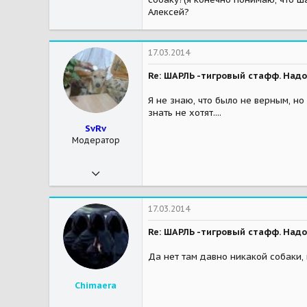
983
Алексей?
2
38
17.03.2014
39
Re: ШАРЛЬ -тигровый стафф. Надо
м.Коломенская
Я не знаю, что было не верным, но
Мои зверушки
Санни-троглодит, гнездовая собака(метиска), Спотик-озорной малыш стаффика, нежный малыш, летучая мышь, Ева(Хомяк, Вонючка)-хорек, 2 кошки(теперь одна осталась, Милка ушла от нас на радугу 12.02.14), рыбки и креветки, Крыс Сальвадор (Малыш на радуге, умер 17.05.2014)
знать не хотят....
SvRv
Модератор
30.12.2010
19 099
2 044
17.03.2014
113
Re: ШАРЛЬ -тигровый стафф. Надо
Пушкино
Да нет там давно никакой собаки,
Мои зверушки
Мэй и Шэрри-собаки-бабаки, Мэрс, Бу, Шнурок - миникошкостадо. Тоя подкинули, я не специально.
Chimaera