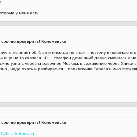
и
оторые у меня есть..
 срочно проверить! Коломенско
чего не знает об Илье и никогда не знал.... поэтому я понимаю ег
бы еще не то сказала :-D .... телефон домашний давно сменился и н
жно узнать через справочное Москвы. к сожалению через Химки эт
лезно , надо ехать и разбираться.... подключила Тараса и Аню Меже
 срочно проверить! Коломенско
L5L ... ikolaevich