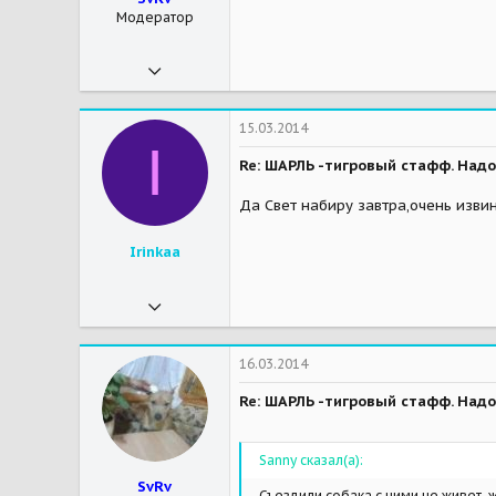
Модератор
30.12.2010
19 099
2 044
15.03.2014
I
113
Re: ШАРЛЬ -тигровый стафф. Надо
Пушкино
Да Свет набиру завтра,очень извин
Мои зверушки
Мэй и Шэрри-собаки-бабаки, Мэрс, Бу, Шнурок - миникошкостадо. Тоя подкинули, я не специально.
Irinkaa
03.02.2013
224
0
16.03.2014
16
Re: ШАРЛЬ -тигровый стафф. Надо
Мои зверушки
Пит Боня
Sanny сказал(а):
SvRv
Съездили,собака с ними не живет, 