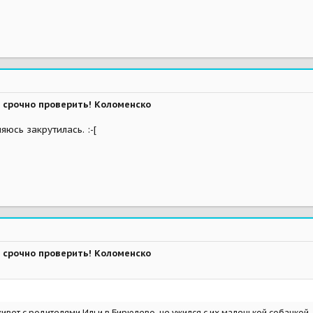
 срочно проверить! Коломенско
яюсь закрутилась. :-[
 срочно проверить! Коломенско
живет с родителями Ильи в Бирюлево, не ужился с их маленькой собачкой