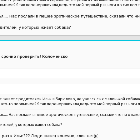
опытнее? Я так перенервничала,ведь это мой первый раз,ноги до сих пор тр
я..... Нас послали в пешее эротическое путешествие, сказали что н
одителей, у которых живет собака?
 срочно проверить! Коломенско
т, живет с родителями Ильи в Бирюлево, не ужился с их маленькой собач
и кто-то поопытнее? Я так перенервничала,ведь это мой первый раз,ноги до
..... Нас послали в пешее эротическое путешествие, сказали что ни о како
дителей, у которых живет собака?
раз к Илье??? Люди пипец конечно, слов нет(((