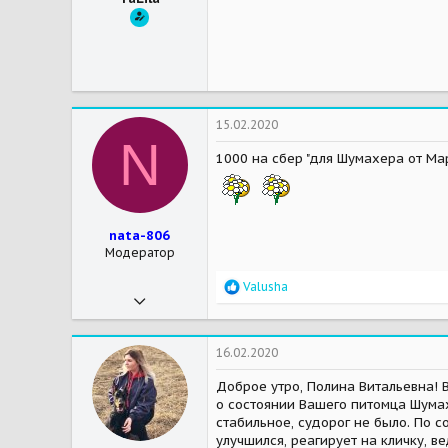
15.02.2020
N
1000 на сбер "для Шумахера от Ма
nata-806
Модератор
R
Valusha
28.04.2017
e
a
1 034
c
t
1 666
16.02.2020
i
28
o
Доброе утро, Полина Витальевна!
n
о состоянии Вашего питомца Шумах
Мои зверушки
Черчилль - дворянский кот, Муха - шереметьевская кошка, Митяй - моё маленькое чудо)
s
стабильное, судорог не было. По 
:
улучшился, реагирует на кличку, в