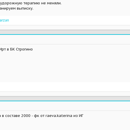
судорожную терапию не меняли.
ланируем выписку.
arzan
Мрт в БК Строгино
в составе 2000 - фк от raeva.katerina из ИГ