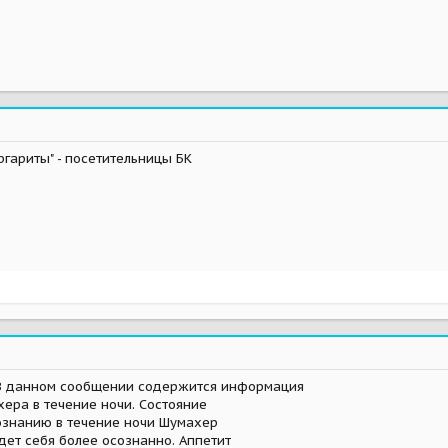
ргариты" - посетительницы БК
 В данном сообщении содержится информация
ера в течение ночи. Состояние
сознанию в течение ночи Шумахер
едет себя более осознанно. Аппетит