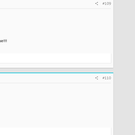
#109
е!!!
#110