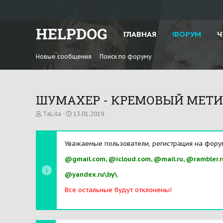
HELPDOG
ГЛАВНАЯ
ФОРУМ
Ч
Новые сообщения
Поиск по форуму
ШУМАХЕР - КРЕМОВЫЙ МЕТИСИК.
А
Д
TaLila
13.01.2019
в
а
т
т
о
а
Уважаемые пользователи, регистрация на фору
р
н
т
а
@gmail.com, @icloud.com, @mail.ru, @rambler.r
е
ч
м
а
@yandex.ru\by\
ы
л
а
Все остальные будут отклонены!