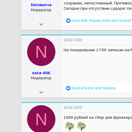
сохранен, непостоянный. Противо
Shirokovva
Сегодня при отсутствии судорог п
Модератор
R
nata-806
,
Мария_kmm
and
OxanaT
13.01.2019
e
a
518
c
2 665
t
16.02.2020
i
N
93
o
На понедельник 17.00 записан на 
n
27
s
:
nata-806
Модератор
R
OxanaTarzan
and
Valusha
28.04.2017
e
a
1 034
c
t
1 666
16.02.2020
i
N
28
o
1000 рублей на сбер для Шумахера 
n
Мои зверушки
Черчилль - дворянский кот, Муха - шереметьевская кошка, Митяй - моё маленькое чудо)
s
: