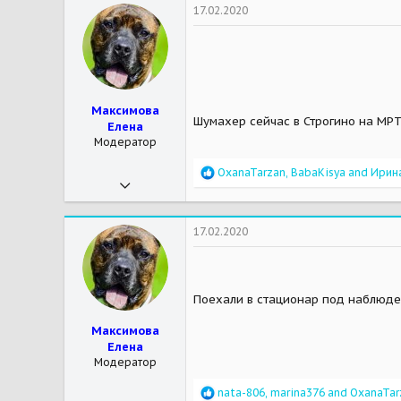
17.02.2020
Максимова
Шумахер сейчас в Строгино на МРТ 
Елена
Модератор
R
OxanaTarzan
,
BabaKisya
and
Ирин
20.07.2016
e
a
3 694
c
t
17 029
17.02.2020
i
113
o
n
Мои зверушки
Сантьяго-стафф
s
Поехали в стационар под наблюден
:
Максимова
Елена
Модератор
R
nata-806
,
marina376
and
OxanaTar
20.07.2016