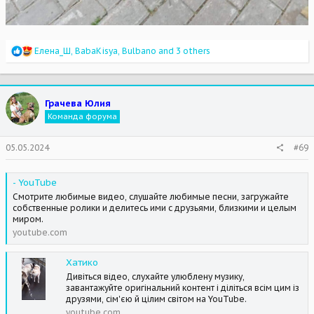
R
Елена_Ш
,
BabaKisya
,
Bulbano
and 3 others
e
a
c
t
Грачева Юлия
i
Команда форума
o
n
s
05.05.2024
#69
:
- YouTube
Смотрите любимые видео, слушайте любимые песни, загружайте
собственные ролики и делитесь ими с друзьями, близкими и целым
миром.
youtube.com
Хатико
Дивіться відео, слухайте улюблену музику,
завантажуйте оригінальний контент і діліться всім цим із
друзями, сім'єю й цілим світом на YouTube.
youtube.com