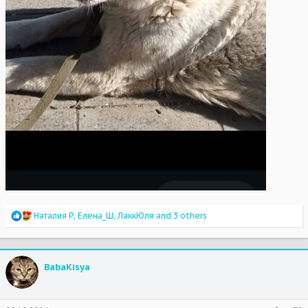
R
Наталия Р
,
Елена_Ш
,
ЛаккЮля
and 3 others
e
a
c
t
BabaKisya
i
o
n
s