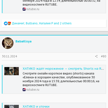
октября 2024 года в 12:54, длительностью 00:00:32, на
видеохостинге RUTUBE.
rutube.ru
R
Динамит
,
Bulbano
,
Наталия Р
and 2 others
e
a
c
t
BabaKisya
i
o
n
s
30.11.2024
#80
:
ХАТИКО ждёт мороженое — смотреть Shorts на RUTUBE
Смотрите онлайн короткое видео (shorts) канала
«Елена» в хорошем качестве, опубликованное 30
ноября 2024 года в 15:59, длительностью 00:00:16, на
видеохостинге RUTUBE.
rutube.ru
ХАТИКО и уточки