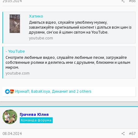
29.03.2024
#66
:
Хатико
Дивіться відео, слухайте улюблену музику,
завантажуйте оригінальний контент і діліться всім цим із
друзями, сім'єю й цілим світом на YouTube.
youtube.com
- YouTube
Смотрите любимые видео, слушайте любимые песни, загружайте
собственные ролики и делитесь ими с друзьями, близкими и целым
миром.
youtube.com
R
ИринаП
,
BabaKisya
,
Динамит
and 2 others
e
a
c
t
Грачева Юлия
i
Команда форума
o
n
s
08.04.2024
#67
: