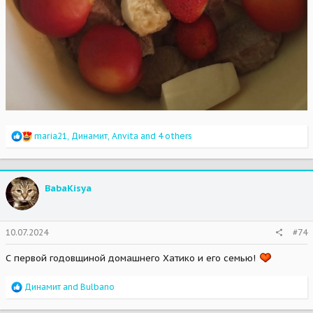
R
maria21
,
Динамит
,
Anvita
and 4 others
e
a
c
t
BabaKisya
i
o
n
s
10.07.2024
#74
:
С первой годовщиной домашнего Хатико и его семью!
R
Динамит
and
Bulbano
e
a