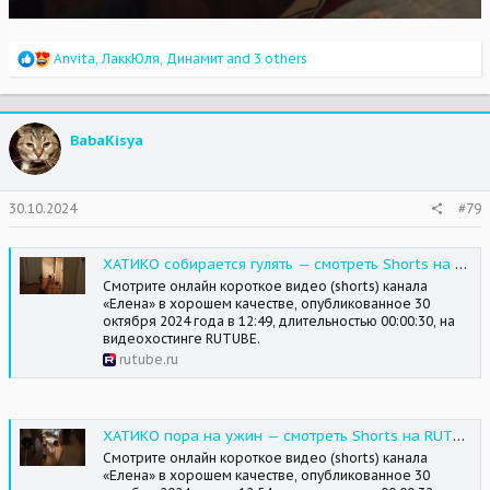
R
Anvita
,
ЛаккЮля
,
Динамит
and 3 others
e
a
c
t
BabaKisya
i
o
n
s
30.10.2024
#79
:
ХАТИКО собирается гулять — смотреть Shorts на RUTUBE
Смотрите онлайн короткое видео (shorts) канала
«Елена» в хорошем качестве, опубликованное 30
октября 2024 года в 12:49, длительностью 00:00:30, на
видеохостинге RUTUBE.
rutube.ru
ХАТИКО пора на ужин — смотреть Shorts на RUTUBE
Смотрите онлайн короткое видео (shorts) канала
«Елена» в хорошем качестве, опубликованное 30