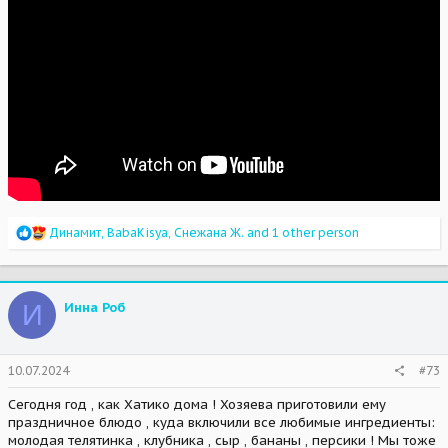
R
Динамит
,
BabaKisya
,
Снежана Ж.
and 1 other person
e
a
c
t
И
Инна Роб
i
o
n
s
10.07.2024
#73
:
Сегодня год , как Хатико дома ! Хозяева приготовили ему
праздничное блюдо , куда включили все любимые ингредиенты:
молодая телятинка , клубника , сыр , бананы , персики ! Мы тоже