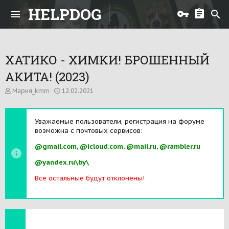
HELPDOG
ХАТИКО - ХИМКИ! БРОШЕННЫЙ
АКИТА! (2023)
А
Д
Мария_kmm
12.02.2021
в
а
т
т
о
а
Уважаемые пользователи, регистрация на форуме
р
н
возможна с почтовых сервисов:
т
а
е
ч
@gmail.com, @icloud.com, @mail.ru, @rambler.ru
м
а
ы
л
@yandex.ru\by\
а
Все остальные будут отклонены!