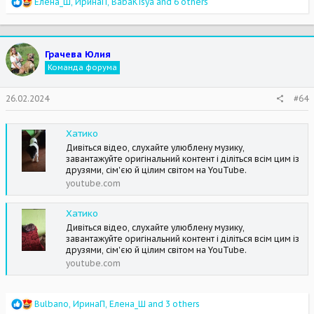
R
Елена_Ш
,
ИринаП
,
BabaKisya
and 6 others
e
a
c
t
Грачева Юлия
i
Команда форума
o
n
s
26.02.2024
#64
:
Хатико
Дивіться відео, слухайте улюблену музику,
завантажуйте оригінальний контент і діліться всім цим із
друзями, сім'єю й цілим світом на YouTube.
youtube.com
Хатико
Дивіться відео, слухайте улюблену музику,
завантажуйте оригінальний контент і діліться всім цим із
друзями, сім'єю й цілим світом на YouTube.
youtube.com
R
Bulbano
,
ИринаП
,
Елена_Ш
and 3 others