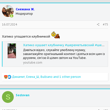
c
t
Снежана Ж.
i
Модератор
o
n
s
16.07.2024
#75
:
Хатико угощается клубничкой
Хатико кушает клубничку #шереметьевский #шереметьевскийприют #Хатико_шарик
Дивіться відео, слухайте улюблену музику,
завантажуйте оригінальний контент і діліться всім цим із
друзями, сім'єю й цілим світом на YouTube.
youtube.com
R
Динамит
,
Елена_Ш
,
Bulbano
and 1 other person
e
a
c
t
S
Sedovan
i
o
n
s