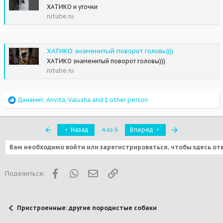
ХАТИКО и уточки
rutube.ru
ХАТИКО знаменитый поворот головы)))
ХАТИКО знаменитый поворот головы)))
rutube.ru
R
Динамит
,
Anvita
,
Valusha
and 1 other person
e
a
c
Первый
Последняя
Назад
4 из 6
Вперед
t
i
Вам необходимо войти или зарегистрироваться, чтобы здесь от
o
n
s
:
Facebook
WhatsApp
Электронная почта
Ссылка
Поделиться:
Пристроенные: другие породистые собаки