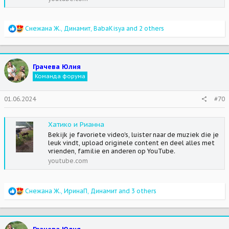
R
Снежана Ж.
,
Динамит
,
BabaKisya
and 2 others
e
a
c
t
Грачева Юлия
i
Команда форума
o
n
s
01.06.2024
#70
:
Хатико и Рианна
Bekijk je favoriete video's, luister naar de muziek die je
leuk vindt, upload originele content en deel alles met
vrienden, familie en anderen op YouTube.
youtube.com
R
Снежана Ж.
,
ИринаП
,
Динамит
and 3 others
e
a
c
t