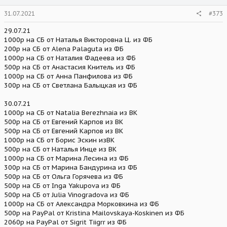
s
31.07.2021
#373
:
29.07.21
1000р на СБ от Наталья Викторовна Ц. из ФБ
200р на СБ от Alena Palaguta из ФБ
1000р на СБ от Наталия Фадеева из ФБ
500р на СБ от Анастасия Книтель из ФБ
1000р на СБ от Анна Панфилова из ФБ
300р на СБ от Светлана Балыцкая из ФБ
30.07.21
1000р на СБ от Natalia Berezhnaia из ВК
500р на СБ от Евгений Карпов из ВК
500р на СБ от Евгений Карпов из ВК
1000р на СБ от Борис Эскин изВК
500р на СБ от Наталья Инце из ВК
1000р на СБ от Марина Лесина из ФБ
300р на СБ от Марина Бандурина из ФБ
500р на СБ от Ольга Горячева из ФБ
500р на СБ от Inga Yakupova из ФБ
500р на СБ от Julia Vinogradova из ФБ
1000р на СБ от Александра Морковкина из ФБ
500р на PayPal от Kristina Mailovskaya-Koskinen из ФБ
2060р на PayPal от Sigrit Tiigrr из ФБ