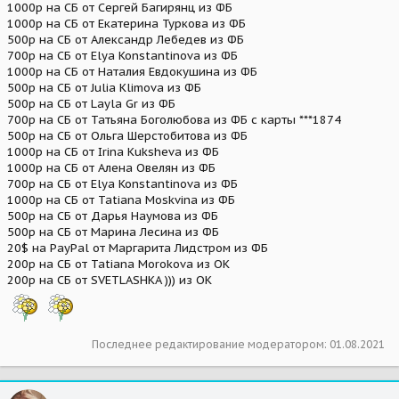
1000р на СБ от Сергей Багирянц из ФБ
1000р на СБ от Екатерина Туркова из ФБ
500р на СБ от Александр Лебедев из ФБ
700р на СБ от Elya Konstantinova из ФБ
1000р на СБ от Наталия Евдокушина из ФБ
500р на СБ от Julia Klimova из ФБ
500р на СБ от Layla Gr из ФБ
700р на СБ от Татьяна Боголюбова из ФБ с карты ***1874
500р на СБ от Ольга Шерстобитова из ФБ
1000р на СБ от Irina Kuksheva из ФБ
1000р на СБ от Алена Овелян из ФБ
700р на СБ от Elya Konstantinova из ФБ
1000р на СБ от Tatiana Moskvina из ФБ
500р на СБ от Дарья Наумова из ФБ
500р на СБ от Марина Лесина из ФБ
20$ на PayPal от Маргарита Лидстром из ФБ
200р на СБ от Tatiana Morokova из ОК
200р на СБ от SVETLASHKA ))) из ОК
Последнее редактирование модератором:
01.08.2021