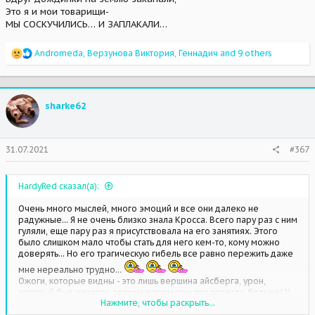
Это я и мои товарищи-
МЫ СОСКУЧИЛИСЬ… И ЗАПЛАКАЛИ…
R
Аndromeda
,
Верзунова Виктория
,
Геннадич
and 9 others
e
a
c
t
sharke62
i
o
n
s
31.07.2021
#367
:
HardyRed сказал(а):
Очень много мыслей, много эмоций и все они далеко не
радужные... Я не очень близко знала Кросса. Всего пару раз с ним
гуляли, еще пару раз я присутствовала на его занятиях. Этого
было слишком мало чтобы стать для него кем-то, кому можно
доверять... Но его трагическую гибель все равно пережить даже
мне нереально трудно...
Ожоги, которые видны - это лишь вершина айсберга, урон,
который был нанесен адским жаром пожара гораздо больше! У
Нажмите, чтобы раскрыть...
него была обожжена пасть, он не мог высунуть язык чтобы
просто воду попить, боль от ожога глотки и пищевода не