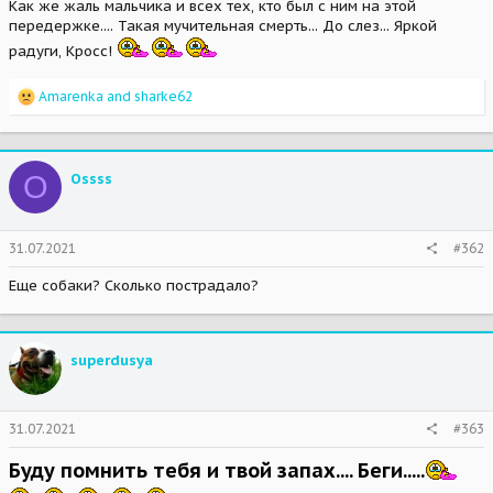
Как же жаль мальчика и всех тех, кто был с ним на этой
передержке.... Такая мучительная смерть... До слез... Яркой
радуги, Кросс!
R
Amarenka
and
sharke62
e
a
c
t
O
Ossss
i
o
n
s
31.07.2021
#362
:
Еще собаки? Сколько пострадало?
superdusya
31.07.2021
#363
Буду помнить тебя и твой запах.... Беги.....