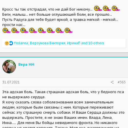
Кросс ты так отстрадал, что не дай Бог никому...
Беги, малыш... нет больше оглушающей боли, все прошло...
Пусть Радуга для тебя будет яркой, а травка мягкой - мягкой...
прости нас...
R
frolanna
,
Верзунова Виктория
,
ИринаП
and 10 others
e
a
c
t
Вера НН
i
o
n
s
31.07.2021
#365
:
Эта адская боль. Такая страшная адская боль, что у бедного пса
не выдержало сердце.
Я хочу сказать слова соболезнования всем замечательным
людям, которые были связаны с ним. Которые переживают
сейчас эту страшную смерть собаки. И Ваши Сердца должны это
выдержать. Простите, я не знаю Ваших имен. Влада, Лена,
Инна..... Для меня Вы бойцы невидимого фронта. Но никакого
сердца не хватит хоронить Тагана, Малыша, разорванного на