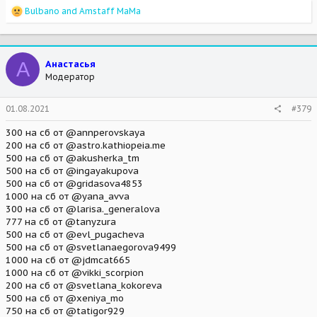
R
Bulbano
and
Amstaff MaMa
e
a
c
t
А
Анастасья
i
Модератор
o
n
s
01.08.2021
#379
:
300 на сб от @annperovskaya
200 на сб от @astro.kathiopeia.me
500 на сб от @akusherka_tm
500 на сб от @ingayakupova
500 на сб от @gridasova4853
1000 на сб от @yana_avva
300 на сб от @larisa._generalova
777 на сб от @tanyzura
500 на сб от @evl_pugacheva
500 на сб от @svetlanaegorova9499
1000 на сб от @jdmcat665
1000 на сб от @vikki_scorpion
200 на сб от @svetlana_kokoreva
500 на сб от @xeniya_mo
750 на сб от @tatigor929