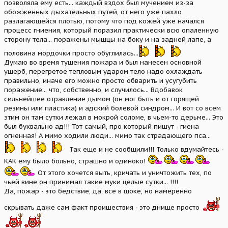
позволяла ему есть... каждый вздох был мучением из-за
обожженных дыхательных путей, от него уже пахло
разлагающейся плотью, потому что под кожей уже начался
процесс гниения, который поразил практически всю опаленную
сторону тела... поражены мышцы на боку и на задней лапе, а
половина мордочки просто обуглилась...
Думаю во время тушения пожара и был нанесен основной
ущерб, перегретое тепловым ударом тело надо охлаждать
правильно, иначе его можно просто обварить и усугубить
поражение... что, собственно, и случилось... Вдобавок
сильнейшее отравление дымом (он мог быть и от горящей
резины или пластика) и адский болевой синдром... И вот со всем
этим он там сутки лежал в мокрой соломе, в чьем-то дерьме... Это
был буквально ад!!! Тот самый, про который пишут - гиена
огненная! А мимо ходили люди... мимо так страдающего пса...
Так еще и не сообщили!!! Только вдумайтесь -
КАК ему было больно, страшно и одиноко!
От этого хочется выть, кричать и уничтожить тех, по
чьей вине он принимал такие муки целые сутки... !!!!
Да, пожар - это бедствие, да, все в шоке, но намеренно
скрывать даже сам факт проишествия - это днище просто