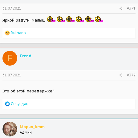
s
31.07.2021
#371
:
Яркой радуги, малыш
R
Bulbano
e
a
c
t
F
Frend
i
o
n
s
31.07.2021
#372
:
Это об этой передержке?
R
Секундант
e
a
c
t
Мария_kmm
i
Админ
o
n