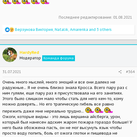
Последнее редактирование:
01.08.2021
R
Верзунова Виктория
,
Natalik
,
Amarenka
and 3 others
e
a
c
t
HardyRed
i
Модератор
Команда форума
o
n
s
31.07.2021
#364
:
Очень много мыслей, много эмоций и все они далеко не
радужные... Я не очень близко знала Кросса. Всего пару раз с
ним гуляли, еще пару раз я присутствовала на его занятиях.
Этого было слишком мало чтобы стать для него кем-то, кому
можно доверять... Но его трагическую гибель все равно
пережить даже мне нереально трудно...
Ожоги, которые видны - это лишь вершина айсберга, урон,
который был нанесен адским жаром пожара гораздо больше! У
него была обожжена пасть, он не мог высунуть язык чтобы
просто воду попить, боль от ожога глотки и пищевода не