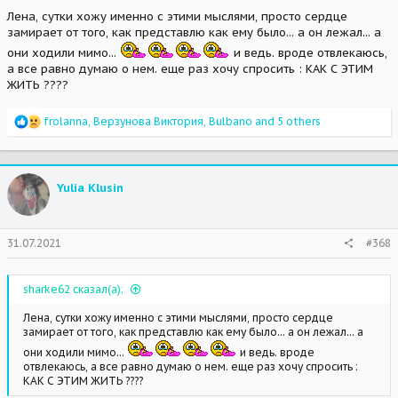
позволяла ему есть... каждый вздох был мучением из-за
Лена, сутки хожу именно с этими мыслями, просто сердце
обожженных дыхательных путей, от него уже пахло
замирает от того, как представлю как ему было... а он лежал... а
разлагающейся плотью, потому что под кожей уже начался
они ходили мимо...
и ведь. вроде отвлекаюсь,
процесс гниения, который поразил практически всю опаленную
а все равно думаю о нем. еще раз хочу спросить : КАК С ЭТИМ
сторону тела... поражены мышцы на боку и на задней лапе, а
ЖИТЬ ????
половина мордочки просто обуглилась...
Думаю во время тушения пожара и был нанесен основной
R
frolanna
,
Верзунова Виктория
,
Bulbano
and 5 others
ущерб, перегретое тепловым ударом тело надо охлаждать
e
правильно, иначе его можно просто обварить и усугубить
a
поражение... что, собственно, и случилось... Вдобавок
c
сильнейшее отравление дымом (он мог быть и от горящей
t
резины или пластика) и адский болевой синдром... И вот со всем
Yulia Klusin
i
этим он там сутки лежал в мокрой соломе, в чьем-то дерьме...
o
Это был буквально ад!!! Тот самый, про который пишут - гиена
n
огненная! А мимо ходили люди... мимо так страдающего пса...
s
31.07.2021
#368
Так еще и не сообщили!!! Только
:
вдумайтесь - КАК ему было больно, страшно и одиноко!
От этого хочется выть, кричать и
sharke62 сказал(а):
уничтожить тех, по чьей вине он принимал такие муки целые
сутки... !!!!
Лена, сутки хожу именно с этими мыслями, просто сердце
Да, пожар - это бедствие, да, все в шоке, но намеренно скрывать
замирает от того, как представлю как ему было... а он лежал... а
они ходили мимо...
и ведь. вроде
даже сам факт проишествия - это днище просто
отвлекаюсь, а все равно думаю о нем. еще раз хочу спросить :
КАК С ЭТИМ ЖИТЬ ????