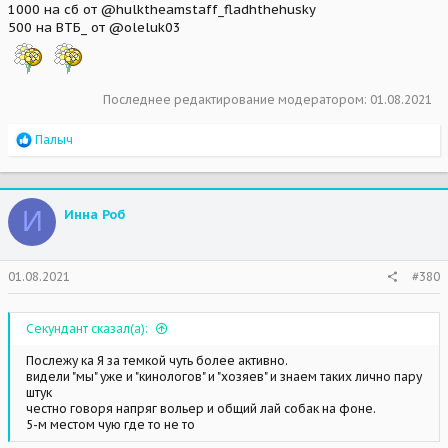
1000 на сб от @hulktheamstaff_fladhthehusky
500 на ВТБ_ от @oleluk03
Последнее редактирование модератором:
01.08.2021
R
Палыч
e
a
c
t
И
Инна Роб
i
o
n
s
01.08.2021
#380
:
Секундант сказал(а):
Послежу ка Я за темкой чуть более активно.
видели "мы" уже и "кинологов" и "хозяев" и знаем таких лично пару
штук
честно говоря напряг вольер и общий лай собак на фоне.
5-м местом чую где то не то