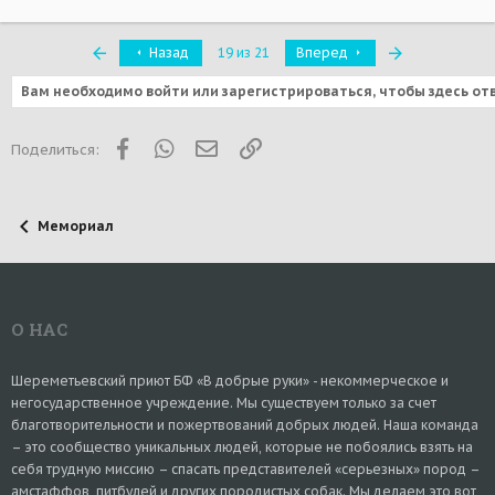
Первый
Последняя
Назад
19 из 21
Вперед
Вам необходимо войти или зарегистрироваться, чтобы здесь от
Facebook
WhatsApp
Электронная почта
Ссылка
Поделиться:
Мемориал
О НАС
Шереметьевский приют БФ «В добрые руки» - некоммерческое и
негосударственное учреждение. Мы существуем только за счет
благотворительности и пожертвований добрых людей. Наша команда
– это сообщество уникальных людей, которые не побоялись взять на
себя трудную миссию – спасать представителей «серьезных» пород –
амстаффов, питбулей и других породистых собак. Мы делаем это вот