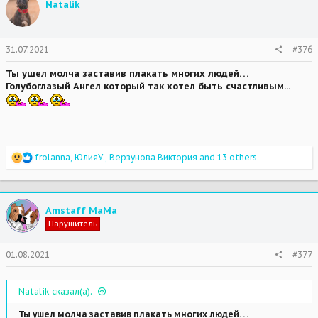
Natalik
31.07.2021
#376
Ты ушел молча заставив плакать многих людей. . .
Голубоглазый Ангел который так хотел быть счастливым...
R
frolanna
,
ЮлияУ.
,
Верзунова Виктория
and 13 others
e
a
c
t
Amstaff MaMa
i
Нарушитель
o
n
s
01.08.2021
#377
:
Natalik сказал(а):
Ты ушел молча заставив плакать многих людей. . .