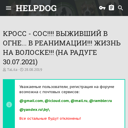
HELPDOG
КРОСС - СОС!!!! ВЫЖИВШИЙ В
ОГНЕ... В РЕАНИМАЦИИ!!! ЖИЗНЬ
НА ВОЛОСКЕ!!! (НА РАДУГЕ
30.07.2021)
А
Д
TaLila
28.08.2019
в
а
т
т
о
а
Уважаемые пользователи, регистрация на форуме
р
н
возможна с почтовых сервисов:
т
а
е
ч
@gmail.com, @icloud.com, @mail.ru, @rambler.ru
м
а
ы
л
@yandex.ru\by\
а
Все остальные будут отклонены!