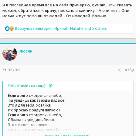
Я в последнее время всё на себя примеряю, думаю... Мы сказать
Кросс ты так отстрадал, что не дай Бог никому...
можем, обратиться к врачу, поехать в клинику... А они нет... Они
Беги, малыш... нет больше оглушающей боли, все прошло...
молча ждут помощи от людей... От нелюдей. Больно...
Пусть Радуга для тебя будет яркой, а травка мягкой - мягкой...
прости нас...
R
Верзунова Виктория
,
ИринаП
,
Natalik
and 5 others
e
a
c
t
Люсик
i
o
n
s
31.07.2021
#369
:
Yulia Klusin сказал(а):
Если долго смотреть на небо,
Ты увидишь как звёзды падают.
Это я для тебя, хозяйка,
Их бросаю с радуги лапкою!
Если долго смотреть на небо,
Облака ты увидишь белые,
Это я и мои товарищи
Друг за другом по радуге бегаем!
Ну, а если из облака серого,