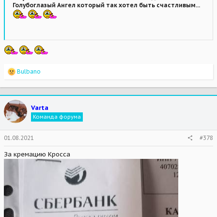
Голубоглазый Ангел который так хотел быть счастливым...
R
Bulbano
e
a
c
t
Varta
i
Команда форума
o
n
s
01.08.2021
#378
:
За кремацию Кросса