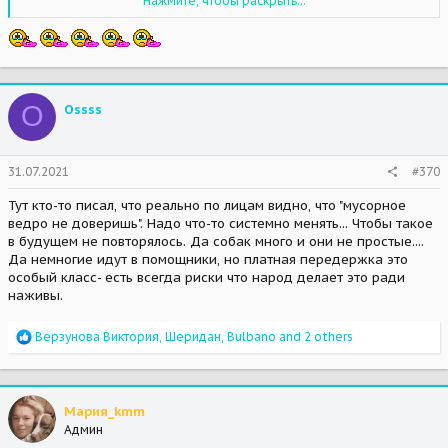
Нажмите, чтобы раскрыть...
Вдруг дождинки на землю закапали,
Это я и мои товарищи-
МЫ СОСКУЧИЛИСЬ… И ЗАПЛАКАЛИ…
O
Ossss
31.07.2021
#370
Тут кто-то писал, что реально по лицам видно, что "мусорное
ведро не доверишь". Надо что-то системно менять... Чтобы такое
в будущем не повторялось. Да собак много и они не простые....
Да немногие идут в помощники, но платная передержка это
особый класс- есть всегда риски что народ делает это ради
наживы.
R
Верзунова Виктория
,
Шеридан
,
Bulbano
and 2 others
e
a
c
t
Мария_kmm
i
Админ
o
n