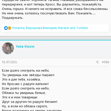
передержке, и вот теперь Кросс. Вы держитесь, пожалуйста.
Очень горько. И ничего не исправить. И все слова бессмысленны.
Но мне очень хотелось посочувствовать Вам. Пожалеть.....
Поддержать.
R
frolanna
,
Верзунова Виктория
,
Natalik
and 7 others
e
a
c
t
Yulia Klusin
i
o
n
s
31.07.2021
#366
:
Если долго смотреть на небо,
Ты увидишь как звёзды падают.
Это я для тебя, хозяйка,
Их бросаю с радуги лапкою!
Если долго смотреть на небо,
Облака ты увидишь белые,
Это я и мои товарищи
Друг за другом по радуге бегаем!
Ну, а если из облака серого,
Вдруг дождинки на землю закапали,