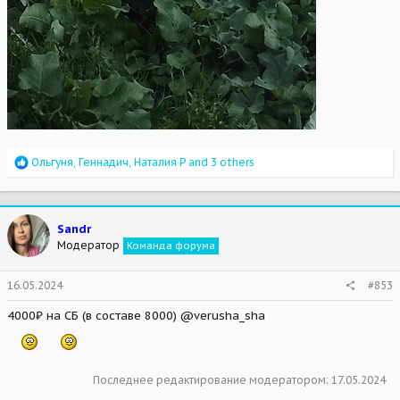
R
Ольгуня
,
Геннадич
,
Наталия Р
and 3 others
e
a
c
t
Sandr
i
Модератор
Команда форума
o
n
s
16.05.2024
#853
:
4000₽ на СБ (в составе 8000) @verusha_sha
Последнее редактирование модератором:
17.05.2024