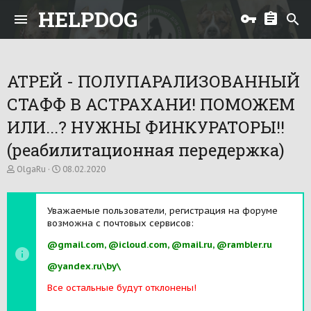
HELPDOG
АТРЕЙ - ПОЛУПАРАЛИЗОВАННЫЙ
СТАФФ В АСТРАХАНИ! ПОМОЖЕМ
ИЛИ...? НУЖНЫ ФИНКУРАТОРЫ!!
(реабилитационная передержка)
А
Д
OlgaRu
08.02.2020
в
а
т
т
о
а
Уважаемые пользователи, регистрация на форуме
р
н
возможна с почтовых сервисов:
т
а
е
ч
@gmail.com, @icloud.com, @mail.ru, @rambler.ru
м
а
ы
л
@yandex.ru\by\
а
Все остальные будут отклонены!